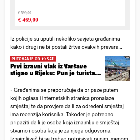
Iz policije su uputili nekoliko savjeta građanima
kako i drugi ne bi postali žrtve ovakvih prevara...
PUTOVANJE OD 19 SATI
Prvi izravni vlak iz Varšave
stigao u Rijeku: Pun je turista...
- Građanima se preporučuje da pripaze putem
kojih oglasa i internetskih stranica pronalaze
smještaj te da provjere da li za određeni smještaj
ima recenzija korisnika. Također je potrebno
pripaziti da li je osoba koja iznajmljuje smještaj
stvarno i osoba koja je za njega odgovorna.
Iznajmljivač bi se trebao potpisivati punim imenom