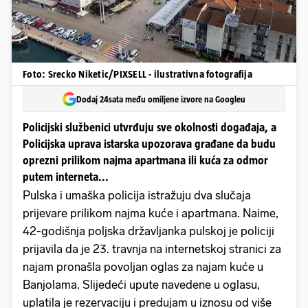
Foto: Srecko Niketic/PIXSELL - ilustrativna fotografija
Dodaj 24sata među omiljene izvore na Googleu
Policijski službenici utvrđuju sve okolnosti događaja, a
Policijska uprava istarska upozorava građane da budu
oprezni prilikom najma apartmana ili kuća za odmor
putem interneta...
Pulska i umaška policija istražuju dva slučaja
prijevare prilikom najma kuće i apartmana. Naime,
42-godišnja poljska državljanka pulskoj je policiji
prijavila da je 23. travnja na internetskoj stranici za
najam pronašla povoljan oglas za najam kuće u
Banjolama. Slijedeći upute navedene u oglasu,
uplatila je rezervaciju i predujam u iznosu od više