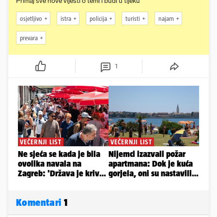
Primaj sve nove vijesti o temi i budi u tijeku
osjetljivo
istra
policija
turisti
najam
prevara
1
Komentari
1