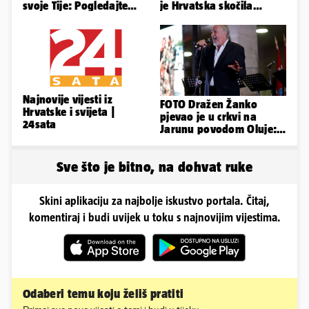
svoje Tije: Pogledajte
je Hrvatska skočila
kako je izgledalo
nakon pobjeda naših
vjenčanje...
klubova
Najnovije vijesti iz
FOTO Dražen Žanko
Hrvatske i svijeta |
pjevao je u crkvi na
24sata
Jarunu povodom Oluje:
Evo kako je izgledao
nastup
Sve što je bitno, na dohvat ruke
Skini aplikaciju za najbolje iskustvo portala. Čitaj,
komentiraj i budi uvijek u toku s najnovijim vijestima.
Odaberi temu koju želiš pratiti