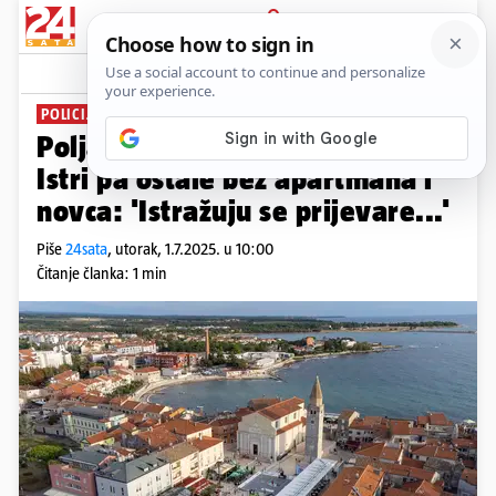
PRIJAVA
News
Komentari
1
POLICIJA POSLALA UPOZORENJE
Poljakinje uplatile ljetovanje u
Istri pa ostale bez apartmana i
novca: 'Istražuju se prijevare...'
Piše
24sata
,
utorak, 1.7.2025. u 10:00
Čitanje članka: 1 min