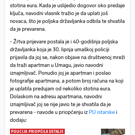
stotina eura. Kada je uslijedio dogovor oko predaje
ključa, navodni vlasnik tražio je da uplati još
novaca, što je poljska državljanka odbila te shvatila
da je prevarena.
- Žrtva prijevare postala je i 40-godišnja poljska
državljanka koja je 30. lipnja umaškoj policiji
prijavila da joj se, nakon objave na društvenoj mreži
da traži apartman u Umagu, javio navodni
iznajmljivač. Ponudio joj je apartman i poslao
fotografije apartmana, a potom broj računa na koji
je uplatila predujam od nekoliko stotina eura.
Dolaskom na adresu apartmana, navodni
iznajmljivač joj se nije javio te je shvatila da je
prevarena - navode u priopćenju iz
PU istarske
i
dodaju:
POLICIJA PRIOPĆILA DETALJE