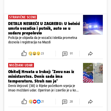
STRAVIČNE SCENE
DETALJI NESREĆE U ZAGREBU: U bolnici
umrla vozačica i putnik, auto se u
sudaru prepolovio
Policija je objavila da je vozačici istekla prometna
dozvola i registracija na Mazdi
23
91
MOŽDANI UDAR
Obitelj Hrvata u Irskoj: 'Zovu nas iz
ministarstva. Denis sada ima
temperaturu. Strah nas je'
Denis Vejzović (38) iz Rijeke početkom srpnja je
imao moždani udar. Operiran je i završio je u komi.
Obitelj ga želi prebaciti u Hrvatsku, kažu kako
tamošnji liječnici ne vjeruju u oporavak: 'Imamo
21
28
72 sata'