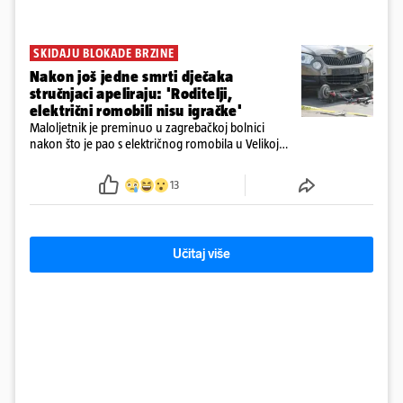
SKIDAJU BLOKADE BRZINE
Nakon još jedne smrti dječaka
stručnjaci apeliraju: 'Roditelji,
električni romobili nisu igračke'
Maloljetnik je preminuo u zagrebačkoj bolnici
nakon što je pao s električnog romobila u Velikoj
Gorici. Liječnici: ‘Ozljede su sve jezivije’
13
Učitaj više