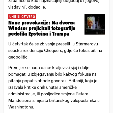
zapamćeno kao najznačajniji događaj u njegovoj
vladavini", dodao je.
UHITILI ČETVERO
Nove provokacije: Na dvorcu
Windsor projicirali fotografije
pedofila Epsteina i Trumpa
U četvrtak će se zbivanja preseliti u Starmerovu
seosku rezidenciju Chequers, gdje će fokus biti na
geopolitici.
Premijer se nada da će kraljevski sjaj i dalje
pomagati u izbjegavanju bilo kakvog fokusa na
pitanja poput slobode govora u Britaniji, koja je
izazvala kritike onih unutar američke
administracije, ili posljedica smjene Petera
Mandelsona s mjesta britanskog veleposlanika u
Washingtonu.