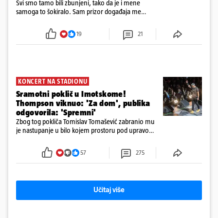
Svi smo tamo bili zbunjeni, tako da je i mene
samoga to šokiralo. Sam prizor događaja me
šokirao kada sam vidio, rekao je Božidar Zrinski
19
21
KONCERT NA STADIONU
Sramotni poklič u Imotskome!
Thompson viknuo: 'Za dom', publika
odgovorila: 'Spremni'
Zbog tog pokliča Tomislav Tomašević zabranio mu
je nastupanje u bilo kojem prostoru pod upravom
Grada Zagreba..
57
275
Učitaj više