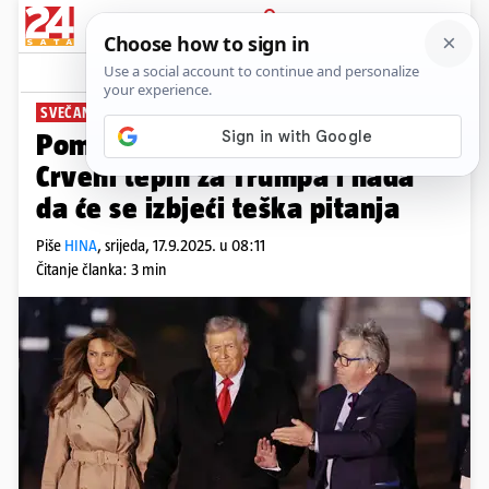
PRIJAVA
News
Komentari
1
SVEČANI DOČEK
Pompa u Velikoj Britaniji:
Crveni tepih za Trumpa i nada
da će se izbjeći teška pitanja
Piše
HINA
,
srijeda, 17.9.2025. u 08:11
Čitanje članka: 3 min