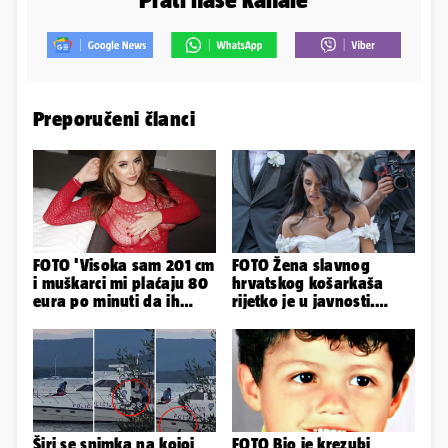
Preporučeni članci
FOTO 'Visoka sam 201 cm
FOTO Žena slavnog
i muškarci mi plaćaju 80
hrvatskog košarkaša
eura po minuti da ih
rijetko je u javnosti.
pokorim riječima'
Ovako im je izgledalo
vjenčanje
Širi se snimka na kojoj
FOTO Bio je krezubi