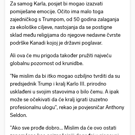
Za samog Karla, posjet bi mogao izazvati
pomiješane emocije. Očito ima malo toga
zajedničkog s Trumpom, od 50 godina zalaganja
za ekološke ciljeve, nastojanja da se postigne
sklad među religijama do njegove nedavne čvrste
podrške Kanadi kojoj je državni poglavar.
Ali ova će mu prigoda također pružiti najveću
globalnu pozornost od krunidbe.
"Ne mislim da bi itko mogao ozbiljno tvrditi da su
predsjednik Trump i kralj Karlo III. prirodno
usklađeni u svojim stavovima o bilo čemu. A ipak
može se očekivati ​​da će kralj igrati izuzetno
profesionalnu ulogu", rekao je povjesničar Anthony
Seldon.
"Ako sve prođe dobro... Mislim da će ovo ostati