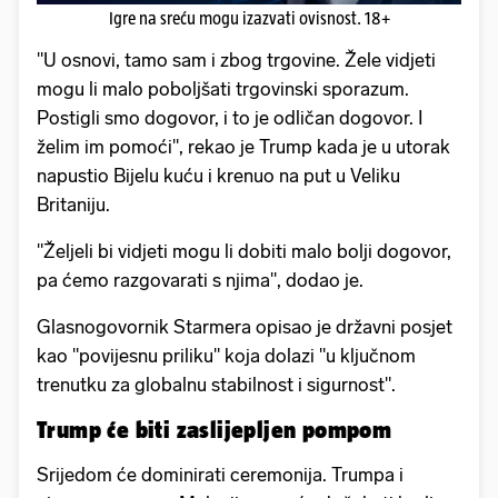
Igre na sreću mogu izazvati ovisnost. 18+
"U osnovi, tamo sam i zbog trgovine. Žele vidjeti
mogu li malo poboljšati trgovinski sporazum.
Postigli smo dogovor, i to je odličan dogovor. I
želim im pomoći", rekao je Trump kada je u utorak
napustio Bijelu kuću i krenuo na put u Veliku
Britaniju.
"Željeli bi vidjeti mogu li dobiti malo bolji dogovor,
pa ćemo razgovarati s njima", dodao je.
Glasnogovornik Starmera opisao je državni posjet
kao "povijesnu priliku" koja dolazi "u ključnom
trenutku za globalnu stabilnost i sigurnost".
Trump će biti zaslijepljen pompom
Srijedom će dominirati ceremonija. Trumpa i