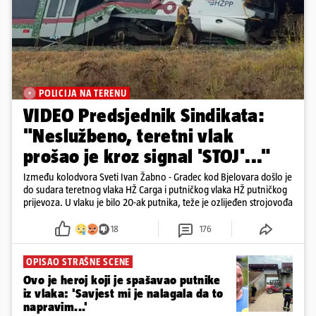
POLICIJA NA TERENU
VIDEO Predsjednik Sindikata:
"Neslužbeno, teretni vlak
prošao je kroz signal 'STOJ'..."
Između kolodvora Sveti Ivan Žabno - Gradec kod Bjelovara došlo je
do sudara teretnog vlaka HŽ Carga i putničkog vlaka HŽ putničkog
prijevoza. U vlaku je bilo 20-ak putnika, teže je ozlijeđen strojovođa
18
176
OPISAO STRAŠNE SCENE
Ovo je heroj koji je spašavao putnike
iz vlaka: 'Savjest mi je nalagala da to
napravim...'