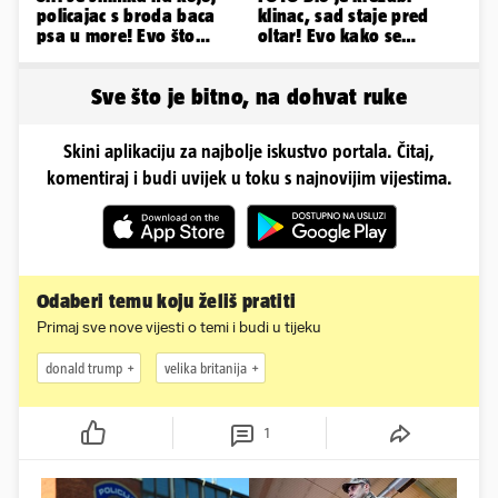
policajac s broda baca
klinac, sad staje pred
psa u more! Evo što
oltar! Evo kako se
kažu: 'Samo smo ga
mijenjao jedan od
pustili'
najvećih...
Sve što je bitno, na dohvat ruke
Skini aplikaciju za najbolje iskustvo portala. Čitaj,
komentiraj i budi uvijek u toku s najnovijim vijestima.
Odaberi temu koju želiš pratiti
Primaj sve nove vijesti o temi i budi u tijeku
donald trump
velika britanija
1