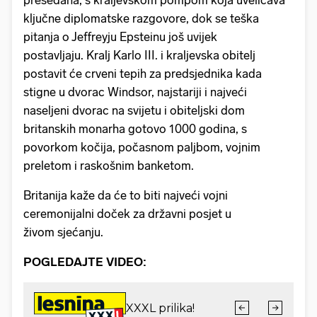
presedana, s kraljevskom pompom koja uveličava
ključne diplomatske razgovore, dok se teška
pitanja o Jeffreyju Epsteinu još uvijek
postavljaju. Kralj Karlo III. i kraljevska obitelj
postavit će crveni tepih za predsjednika kada
stigne u dvorac Windsor, najstariji i najveći
naseljeni dvorac na svijetu i obiteljski dom
britanskih monarha gotovo 1000 godina, s
povorkom kočija, počasnom paljbom, vojnim
preletom i raskošnim banketom.
Britanija kaže da će to biti najveći vojni
ceremonijalni doček za državni posjet u
živom sjećanju.
POGLEDAJTE VIDEO: