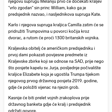
njegovu suprugu Melaniju prvo će dočekati kraljev
"vrlo zgodan" sin princ William, kako ga je
predsjednik nazvao, i nasljednikova supruga Kate.
Karlo i njegova supruga kraljica Camilla zatim će se
pridružiti Trumpovima u povorci kočija kroz
dvorac, a rutom će proći 1300 britanskih vojnika.
Kraljevska obitelj će američkom predsjedniku i
prvoj dami pokazati povijesne predmete iz
Kraljevske zbirke koji se odnose na SAD, prije nego
što posjete kapelu sv. Jurja, posljednje počivalište
kraljice Elizabete koja je ugostila Trumpa tijekom
njegovog prvog državnog posjeta 2019. godine,
gdje će položiti vijenac na njezin grob.
Kasnije će biti prelet vojnih zrakoplova prije
državnog banketa gdje će kralj i predsjednik
održati govore.