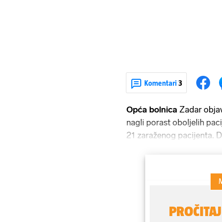
Komentari
3
Opća bolnica
Zadar objav
nagli porast oboljelih pac
21 zaraženog pacijenta. D
svoje osnovne, primarne 
jedan pacijent hospitaliz