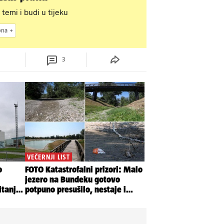
 temi i budi u tijeku
ona
3