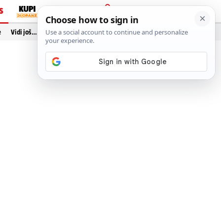
S
PRIJAVA
e
Vidi još…