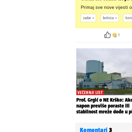
Primaj sve nove vijesti o
zadar
bolnica
kor
1
Komentari
3