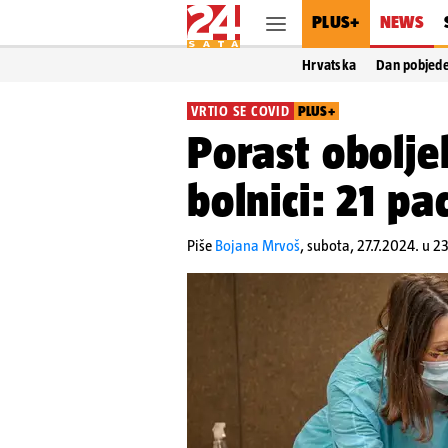
PLUS+
NEWS
Hrvatska
Dan pobjed
VRTIO SE COVID
PLUS+
Porast obolje
bolnici: 21 p
Piše
Bojana Mrvoš
,
subota, 27.7.2024. u 2