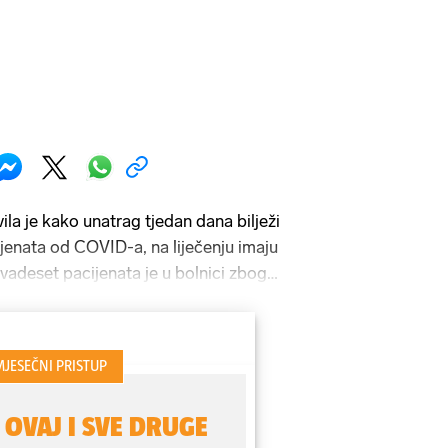
ila je kako unatrag tjedan dana bilježi
ijenata od COVID-a, na liječenju imaju
vadeset pacijenata je u bolnici zbog
bolesti, ne zbog COVID-a, a samo je
iran zbog COVID infekcije.