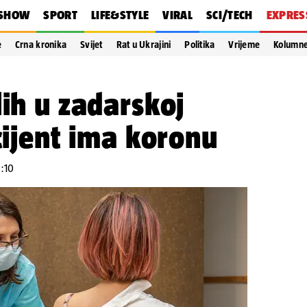
SHOW
SPORT
LIFE&STYLE
VIRAL
SCI/TECH
EXPRES
e
Crna kronika
Svijet
Rat u Ukrajini
Politika
Vrijeme
Kolumn
lih u zadarskoj
acijent ima koronu
3:10