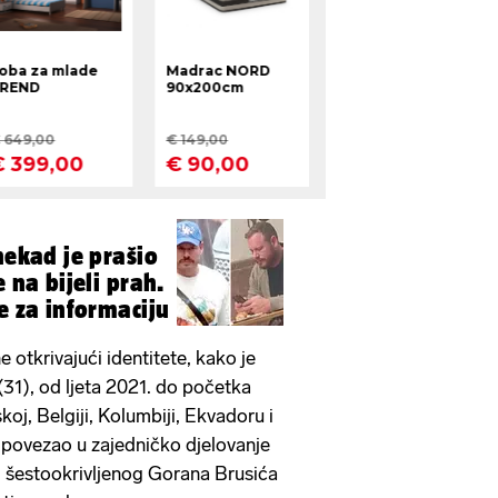
nekad je prašio
e na bijeli prah.
e za informaciju
e otkrivajući identitete, kako je
(31), od ljeta 2021. do početka
oj, Belgiji, Kolumbiji, Ekvadoru i
 povezao u zajedničko djelovanje
i šestookrivljenog Gorana Brusića