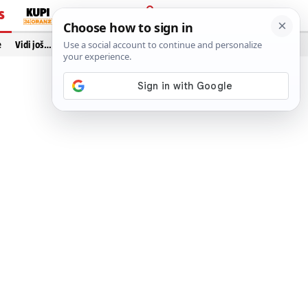
S
PRIJAVA
e
Vidi još…