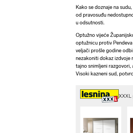
Kako se doznaje na sudu, o
od pravosuđu nedostupnoj
u odsutnosti.
Optužno vijeće Županijsk
optužnicu protiv Pendeva 
veljači prošle godine odbi
nezakoniti dokaz izdvoje r
tajno snimljeni razgovori, 
Visoki kazneni sud, potvrd