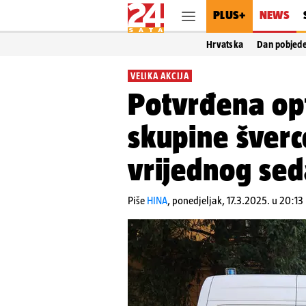
PLUS+
NEWS
Hrvatska
Dan pobjed
VELIKA AKCIJA
Potvrđena opt
skupine šverc
vrijednog sed
Piše
HINA
,
ponedjeljak, 17.3.2025. u 20:13