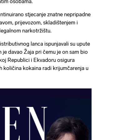
atim osobama.
kontinuirano stjecanje znatne nepripadne
bavom, prijevozom, skladištenjem i
legalnom narkotržištu.
stributivnog lanca ispunjavali su upute
m je davao Žaja pri čemu je on sam bio
oj Republici i Ekvadoru osigura
h količina kokaina radi krijumčarenja u