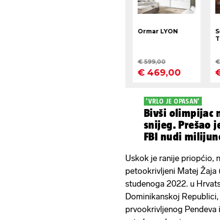
'VRLO JE OPASAN'
Bivši olimpijac 
snijeg. Prešao j
FBI nudi milijun
Uskok je ranije priopćio, n
petookrivljeni Matej Žaja 
studenoga 2022. u Hrvatsk
Dominikanskoj Republici,
prvookrivljenog Pendeva 