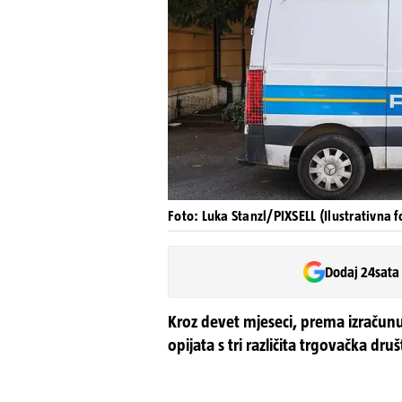
Foto: Luka Stanzl/PIXSELL (Ilustrativna f
Dodaj 24sata
Kroz devet mjeseci, prema izračun
opijata s tri različita trgovačka dru