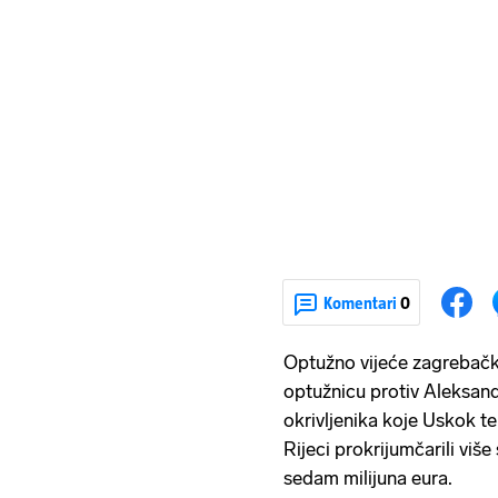
Komentari
0
Optužno vijeće zagrebačk
optužnicu protiv Aleksan
okrivljenika koje Uskok te
Rijeci prokrijumčarili viš
sedam milijuna eura.