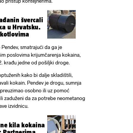
mao pristup kontejnerima.
ađanin švercali
ka u Hrvatsku.
u kotlovima
e Pendev, smatrajući da ga je
im poslovima krijumčarenja kokaina,
. krađu jedne od pošiljki droge.
ptuženih kako bi dalje skladištili,
davali kokain. Pendev je drogu, sumnja
ra preuzimao osobno ili uz pomoć
bili zaduženi da za potrebe neometanog
ve izvidnicu.
ine kila kokaina
: Partnerima