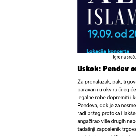
Igre na sreć
Uskok: Pendev o
Za pronalazak, pak, trgov
paravan i u okviru čijeg 
legalne robe dopremiti i 
Pendeva, dok je za nesmet
radi bržeg protoka i lakš
angažirao više drugih nepo
tadašnji zaposlenik trgov