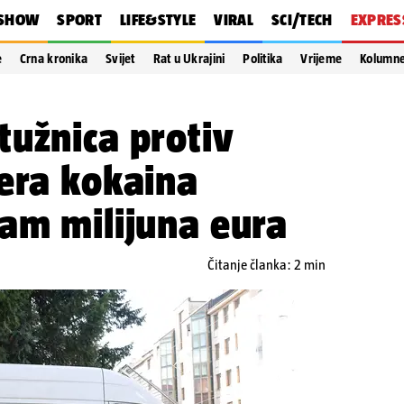
SHOW
SPORT
LIFE&STYLE
VIRAL
SCI/TECH
EXPRES
e
Crna kronika
Svijet
Rat u Ukrajini
Politika
Vrijeme
Kolumn
užnica protiv
era kokaina
am milijuna eura
Čitanje članka: 2 min