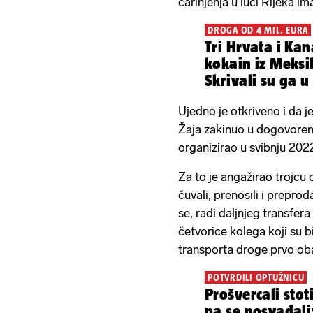
carinjenja u luci Rijeka i
DROGA OD 4 MIL. EURA
Tri Hrvata i Kan
kokain iz Meksi
Skrivali su ga 
Ujedno je otkriveno i da j
Žaja zakinuo u dogovoren
organizirao u svibnju 2022
Za to je angažirao trojcu o
čuvali, prenosili i prepro
se, radi daljnjeg transfe
četvorice kolega koji su 
transporta droge prvo oba
POTVRDILI OPTUŽNICU
Prošvercali stot
pa se posvađali