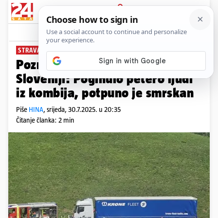
PRIJAVA
News
Komentari
1
STRAVA NA AUTOCESTI
Poznat uzrok strašne nesreće u
Sloveniji: Poginulo petero ljudi
iz kombija, potpuno je smrskan
Piše
HINA
,
srijeda, 30.7.2025. u 20:35
Čitanje članka: 2 min