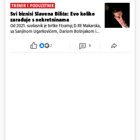
TRENER I PODUZETNIK
Svi biznisi Slavena Bilića: Evo koliko
zarađuje s nekretninama
Od 2021. suvlasnik je tvrtke F&amp;D RE Makarska,
sa Sanjinom Ugarkovićem, Dariom Bošnjakom i
Dobrislavom Hrkaćem. Tvrtka je registrirana za
poslovanje nekretninama, a od osnutka nema
2
8
zaposlenih