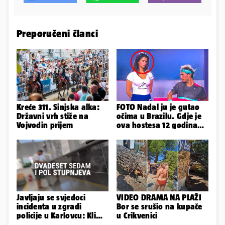
Preporučeni članci
Kreće 311. Sinjska alka:
FOTO Nadal ju je gutao
Državni vrh stiže na
očima u Brazilu. Gdje je
Vojvodin prijem
ova hostesa 12 godina
poslije i kako izgleda?
Javljaju se svjedoci
VIDEO DRAMA NA PLAŽI
incidenta u zgradi
Bor se srušio na kupače
policije u Karlovcu: Klima
u Crikvenici
je radila, rekli su da