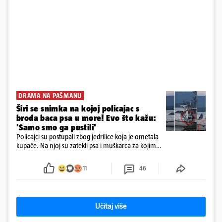
DRAMA NA PAŠMANU
Širi se snimka na kojoj policajac s
broda baca psa u more! Evo što kažu:
'Samo smo ga pustili'
Policajci su postupali zbog jedrilice koja je ometala
kupače. Na njoj su zatekli psa i muškarca za kojim
se od ranije trage. Muškarac je pružao otpor te su
ga uhitili, a psa je preuzeo komunalni redar
11
46
Učitaj više