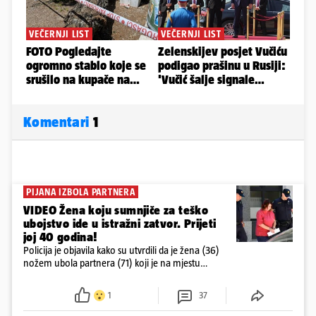
Komentari
1
PIJANA IZBOLA PARTNERA
VIDEO Žena koju sumnjiče za teško
ubojstvo ide u istražni zatvor. Prijeti
joj 40 godina!
Policija je objavila kako su utvrdili da je žena (36)
nožem ubola partnera (71) koji je na mjestu
preminuo. Imala je 2,03 promila. U nedjelju su je
ispitali i poslali u istražni zatvor
1
37