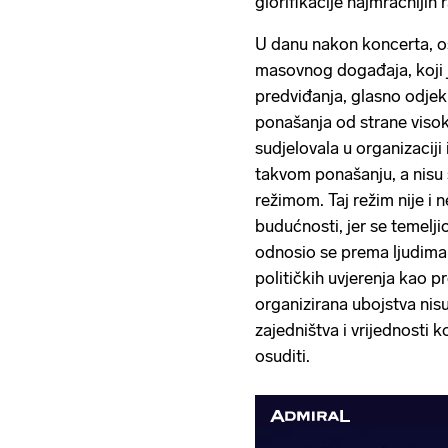
glorifikacije najmračnijih 
U danu nakon koncerta, o
masovnog događaja, koji 
predviđanja, glasno odjek
ponašanja od strane visoki
sudjelovala u organizaciji 
takvom ponašanju, a nisu 
režimom. Taj režim nije i n
budućnosti, jer se temelji
odnosio se prema ljudima 
političkih uvjerenja kao p
organizirana ubojstva nisu
zajedništva i vrijednosti k
osuditi.