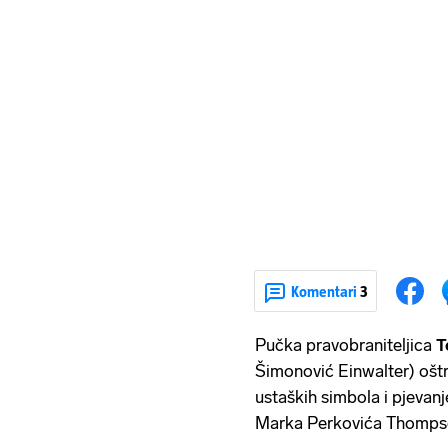
Komentari
3
Pučka pravobraniteljica
T
Šimonović Einwalter) oštro
ustaških simbola i pjeva
Marka Perkovića Thomps