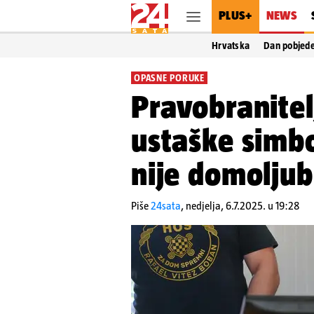
PLUS+
NEWS
Hrvatska
Dan pobjed
OPASNE PORUKE
Pravobranitel
ustaške simbo
nije domoljubl
Piše
24sata
,
nedjelja, 6.7.2025. u 19:28