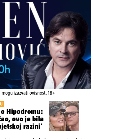
u mogu izazvati ovisnost. 18+
KU
 o Hipodromu:
čao, ovo je bila
jetskoj razini'