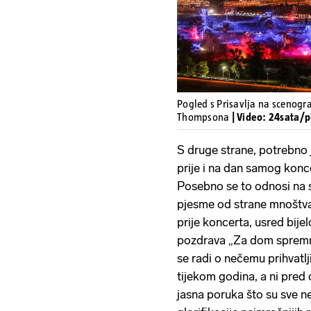
Pogled s Prisavlja na scenogr
Thompsona
| Video: 24sata/p
S druge strane, potrebno 
prije i na dan samog konce
Posebno se to odnosi na 
pjesme od strane mnoštva
prije koncerta, usred bije
pozdrava „Za dom spremni“
se radi o nečemu prihvatl
tijekom godina, a ni pred 
jasna poruka što su sve nep