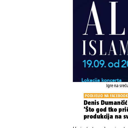
Igre na sreć
PODIJELIO NA FACEBOO
Denis Dumančić
'Što god tko pri
produkcija na sv