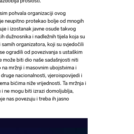
razdoblja prošlosti.
sim pohvala organizaciji ovog
je neupitno protekao bolje od mnogih
uje i izostanak javne osude takvog
h dužnosnika i nadležnih tijela koja su
i samih organizatora, koji su svjedočili
se ogradili od povezivanja s ustaškim
e može biti dio naše sadašnjosti niti
o na mržnji i masovnim ubojstvima i
druge nacionalnosti, vjeroispovijedi i
rema bićima niže vrijednosti. Ta mržnja i
 i ne mogu biti izrazi domoljublja,
oje nas povezuju i treba ih jasno