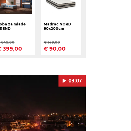
03:07
Pokretanje videa...