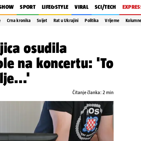
SHOW
SPORT
LIFE&STYLE
VIRAL
SCI/TECH
EXPRES
e
Crna kronika
Svijet
Rat u Ukrajini
Politika
Vrijeme
Kolumn
jica osudila
le na koncertu: 'To
je...'
Čitanje članka: 2 min