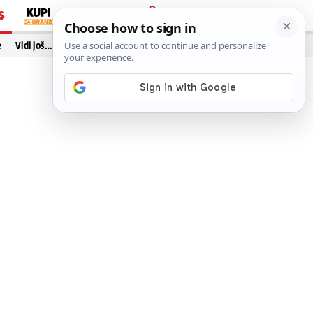
S
PRIJAVA
e
Vidi još…