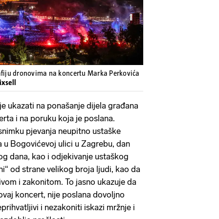
afiju dronovima na koncertu Marka Perkovića
ixsell
je ukazati na ponašanje dijela građana
rta i na poruku koja je poslana.
snimku pjevanja neupitno ustaške
 u Bogovićevoj ulici u Zagrebu, dan
log dana, kao i odjekivanje ustaškog
 od strane velikog broja ljudi, kao da
jivom i zakonitom. To jasno ukazuje da
ovaj koncert, nije poslana dovoljno
rihvatljivi i nezakoniti iskazi mržnje i