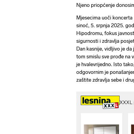
Njeno priopćenje donosimo
Mjesecima uoči koncerta
sinoć, 5. srpnja 2025. g
Hipodromu, fokus javnosti
sigurnosti i zdravlja posje
Dan kasnije, vidljivo je da
tom smislu sve prođe na vi
je hvalevrijedno. Isto tako
odgovornim je ponašanjem
zaštite zdravlja sebe i d