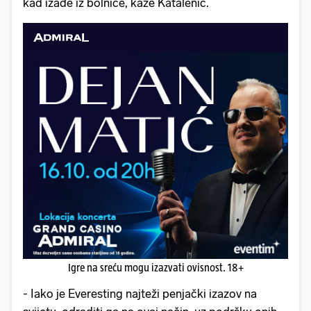
kad izađe iz bolnice, kaže Katalenić.
Igre na sreću mogu izazvati ovisnost. 18+
- Iako je Everesting najteži penjački izazov na