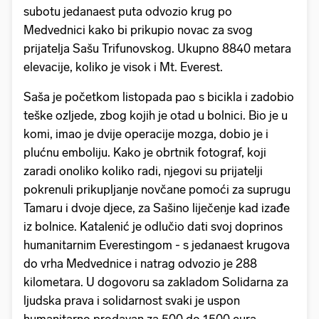
subotu jedanaest puta odvozio krug po
Medvednici kako bi prikupio novac za svog
prijatelja Sašu Trifunovskog. Ukupno 8840 metara
elevacije, koliko je visok i Mt. Everest.
Saša je početkom listopada pao s bicikla i zadobio
teške ozljede, zbog kojih je otad u bolnici. Bio je u
komi, imao je dvije operacije mozga, dobio je i
plućnu emboliju. Kako je obrtnik fotograf, koji
zaradi onoliko koliko radi, njegovi su prijatelji
pokrenuli prikupljanje novčane pomoći za suprugu
Tamaru i dvoje djece, za Sašino liječenje kad izađe
iz bolnice. Katalenić je odlučio dati svoj doprinos
humanitarnim Everestingom - s jedanaest krugova
do vrha Medvednice i natrag odvozio je 288
kilometara. U dogovoru sa zakladom Solidarna za
ljudska prava i solidarnost svaki je uspon