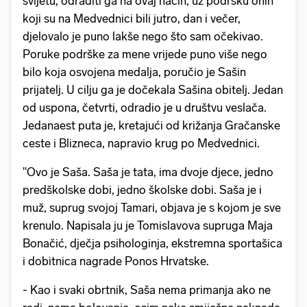
svijetu, odraditi ga na ovaj način, uz podršku onih
koji su na Medvednici bili jutro, dan i večer,
djelovalo je puno lakše nego što sam očekivao.
Poruke podrške za mene vrijede puno više nego
bilo koja osvojena medalja, poručio je Sašin
prijatelj. U cilju ga je dočekala Sašina obitelj. Jedan
od uspona, četvrti, odradio je u društvu veslača.
Jedanaest puta je, kretajući od križanja Gračanske
ceste i Blizneca, napravio krug po Medvednici.
"Ovo je Saša. Saša je tata, ima dvoje djece, jedno
predškolske dobi, jedno školske dobi. Saša je i
muž, suprug svojoj Tamari, objava je s kojom je sve
krenulo. Napisala ju je Tomislavova supruga Maja
Bonačić, dječja psihologinja, ekstremna sportašica
i dobitnica nagrade Ponos Hrvatske.
- Kao i svaki obrtnik, Saša nema primanja ako ne