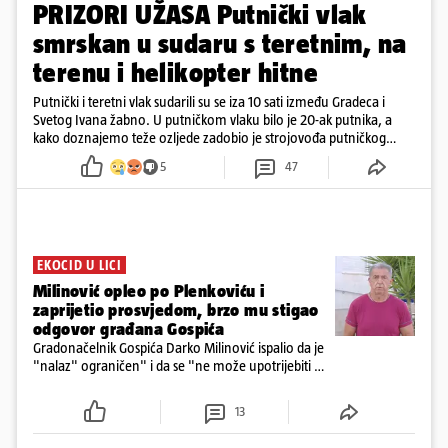
PRIZORI UŽASA Putnički vlak
smrskan u sudaru s teretnim, na
terenu i helikopter hitne
Putnički i teretni vlak sudarili su se iza 10 sati između Gradeca i
Svetog Ivana žabno. U putničkom vlaku bilo je 20-ak putnika, a
kako doznajemo teže ozljede zadobio je strojovođa putničkog
vlaka. Zatvoren je promet, a fotoreporteri Prigorskog objavili su
5
47
prve snimke s mjesta sudara
EKOCID U LICI
Milinović opleo po Plenkoviću i
zaprijetio prosvjedom, brzo mu stigao
odgovor građana Gospića
Gradonačelnik Gospića Darko Milinović ispalio da je
"nalaz" ograničen" i da se "ne može upotrijebiti za
sudske sporove". Građani Gospića ga podsjetili da
ga je naručio Uskok i da je dio spisa
13