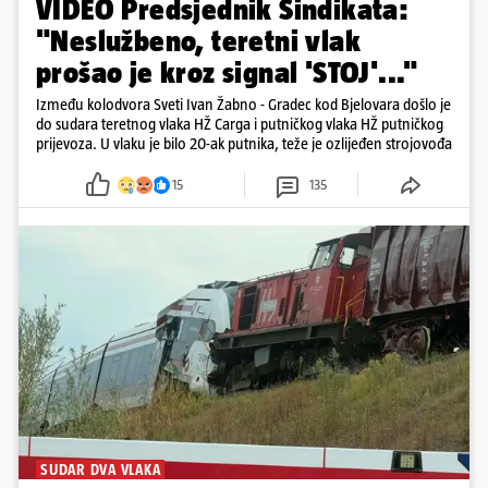
VIDEO Predsjednik Sindikata:
"Neslužbeno, teretni vlak
prošao je kroz signal 'STOJ'..."
Između kolodvora Sveti Ivan Žabno - Gradec kod Bjelovara došlo je
do sudara teretnog vlaka HŽ Carga i putničkog vlaka HŽ putničkog
prijevoza. U vlaku je bilo 20-ak putnika, teže je ozlijeđen strojovođa
15
135
SUDAR DVA VLAKA