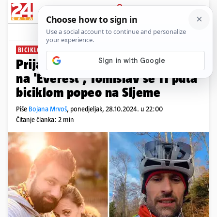
PRIJAVA
News
Komentari
4
BICIKLOM ZA OPORAVAK
Prijateljstvo do neba: Za Sašu i
na 'Everest', Tomislav se 11 puta
biciklom popeo na Sljeme
Piše
Bojana Mrvoš
,
ponedjeljak, 28.10.2024. u 22:00
Čitanje članka: 2 min