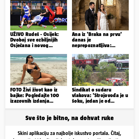
UŽIVO Rudeš - Osijek:
Ana iz 'Braka na prvu'
Dvoboj sve ozbiljnijih
danas je
Osječana i novog
neprepoznatljiva:
prvoligaša u Velikoj
Odselila je iz Hrvatske, a
Gorici
ovako sad izgleda
FOTO Živi život kao iz
Sindikat o sudaru
bajke: Pogledajte 100
vlakova: 'Strojovođa je u
izazovnih izdanja
šoku, jedan je od
Ronaldove Georgine
najboljih i
najobučenijih...'
Sve što je bitno, na dohvat ruke
Skini aplikaciju za najbolje iskustvo portala. Čitaj,