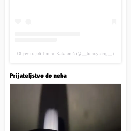
Objavu dijeli Tomas Katalenić (@__tomcycling__)
Prijateljstvo do neba