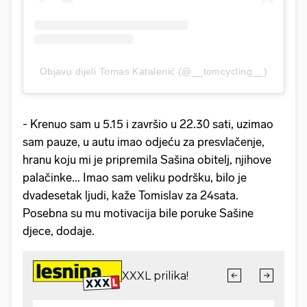
Objavu dijeli Tomas Katalenić (@__tomcycling__)
- Krenuo sam u 5.15 i završio u 22.30 sati, uzimao
sam pauze, u autu imao odjeću za presvlačenje,
hranu koju mi je pripremila Sašina obitelj, njihove
palačinke... Imao sam veliku podršku, bilo je
dvadesetak ljudi, kaže Tomislav za 24sata.
Posebna su mu motivacija bile poruke Sašine
djece, dodaje.