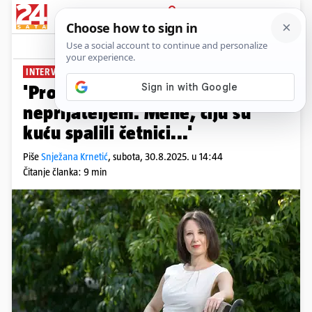
PRIJAVA
News
INTERVJU: DALIJA OREŠKOVIĆ
PLUS+
'Proglasili su me državnim
neprijateljem. Mene, čiju su
kuću spalili četnici...'
Piše
Snježana Krnetić
,
subota, 30.8.2025. u 14:44
Čitanje članka: 9 min