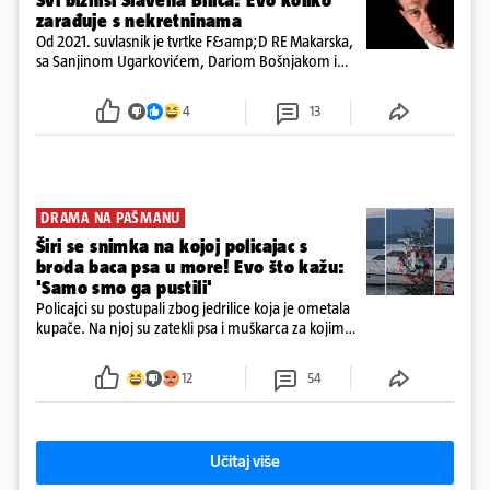
Svi biznisi Slavena Bilića: Evo koliko
zarađuje s nekretninama
Od 2021. suvlasnik je tvrtke F&amp;D RE Makarska,
sa Sanjinom Ugarkovićem, Dariom Bošnjakom i
Dobrislavom Hrkaćem. Tvrtka je registrirana za
poslovanje nekretninama, a od osnutka nema
4
13
zaposlenih
DRAMA NA PAŠMANU
Širi se snimka na kojoj policajac s
broda baca psa u more! Evo što kažu:
'Samo smo ga pustili'
Policajci su postupali zbog jedrilice koja je ometala
kupače. Na njoj su zatekli psa i muškarca za kojim
se od ranije trage. Muškarac je pružao otpor te su
ga uhitili, a psa je preuzeo komunalni redar
12
54
Učitaj više