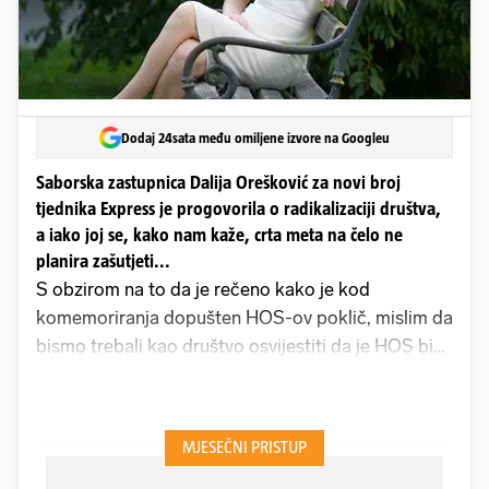
Dodaj 24sata među omiljene izvore na Googleu
Saborska zastupnica Dalija Orešković za novi broj
tjednika Express je progovorila o radikalizaciji društva,
a iako joj se, kako nam kaže, crta meta na čelo ne
planira zašutjeti...
S obzirom na to da je rečeno kako je kod
komemoriranja dopušten HOS-ov poklič, mislim da
bismo trebali kao društvo osvijestiti da je HOS bio
ukinut i integriran je u Hrvatsku vojsku, jer je bio u
konfliktu sa službenom politikom, pa i službenom
vojnom strategijom Republike Hrvatske, kaže nam
saborska zastupnica
Dalija Orešković
. Za Express
govori o radikalizaciji društva, a iako joj se, kaže,