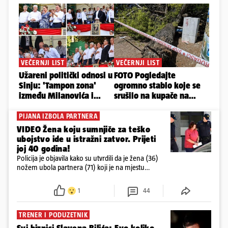
PIJANA IZBOLA PARTNERA
VIDEO Žena koju sumnjiče za teško
ubojstvo ide u istražni zatvor. Prijeti
joj 40 godina!
Policija je objavila kako su utvrdili da je žena (36)
nožem ubola partnera (71) koji je na mjestu
preminuo. Imala je 2,03 promila. U nedjelju su je
ispitali i poslali u istražni zatvor
1
44
TRENER I PODUZETNIK