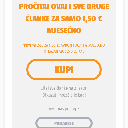
crta meta na čelu, ne planira prestati progovarati i
upozoravati na probleme.