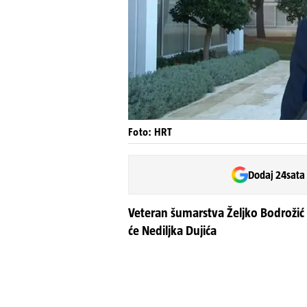
Foto: HRT
Dodaj 24sata
Veteran šumarstva Željko Bodrožić p
će Nediljka Dujića