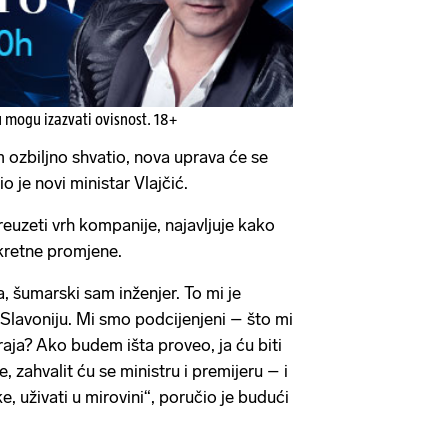
u mogu izazvati ovisnost. 18+
ozbiljno shvatio, nova uprava će se
o je novi ministar Vlajčić.
reuzeti vrh kompanije, najavljuje kako
kretne promjene.
, šumarski sam inženjer. To mi je
 Slavoniju. Mi smo podcijenjeni – što mi
ja? Ako budem išta proveo, ja ću biti
, zahvalit ću se ministru i premijeru – i
e, uživati u mirovini“, poručio je budući