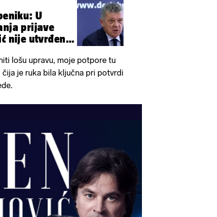
ibeniku: U
anja prijave
ić nije utvrđena
ti lošu upravu, moje potpore tu
čija je ruka bila ključna pri potvrdi
ede.