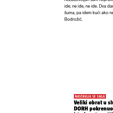
ide; ne ide, ne ide. Dva d
šuma, pa idem kući ako n
Bodrožić.
NASTAVLJA SE SAGA
Veliki obrat u s
DORH pokrenuo 