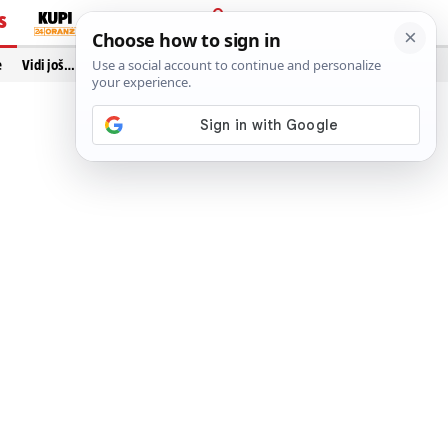
S
PRIJAVA
e
Vidi još…