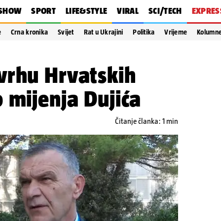
SHOW
SPORT
LIFE&STYLE
VIRAL
SCI/TECH
EXPRES
e
Crna kronika
Svijet
Rat u Ukrajini
Politika
Vrijeme
Kolumn
vrhu Hrvatskih
 mijenja Dujića
Čitanje članka: 1 min