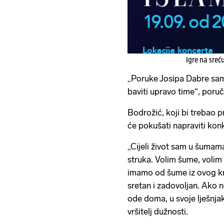
Igre na sreć
„Poruke Josipa Dabre sam 
baviti upravo time“, poruči
Bodrožić, koji bi trebao p
će pokušati napraviti kon
„Cijeli život sam u šumama
struka. Volim šume, volim
imamo od šume iz ovog kra
sretan i zadovoljan. Ako ne
ode doma, u svoje lješnjak
vršitelj dužnosti.