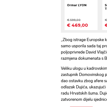
„Zbog istrage Europske k
samo usporila sada taj pro
poljoprivrede David Vlajči
razmjena dokumenata s B
Veliku ulogu u kadrovskim
zastupnik Domovinskog po
dao ostavku zbog afere s
odlazak Dujića, ukazujući 
radu Hrvatskih šuma. Duji
zatvorenom dijelu sjednic