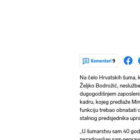
Komentari
9
Na čelo Hrvatskih šuma, ka
Željko Bodrožić, neslužb
dugogodišnjem zaposleni
kadru, kojeg predlaže Mini
funkciju trebao obnašati 
stalnog predsjednika upra
„U šumarstvu sam 40 godi
nezadovoljan sam nepravd