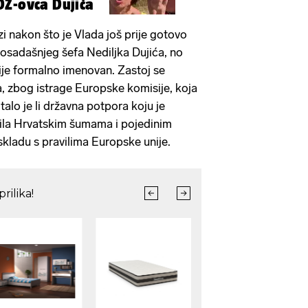
 HDZ-ovca Dujića
 nakon što je Vlada još prije gotovo
 dosadašnjeg šefa Nediljka Dujića, no
 nije formalno imenovan. Zastoj se
, zbog istrage Europske komisije, koja
talo je li državna potpora koju je
ila Hrvatskim šumama i pojedinim
skladu s pravilima Europske unije.