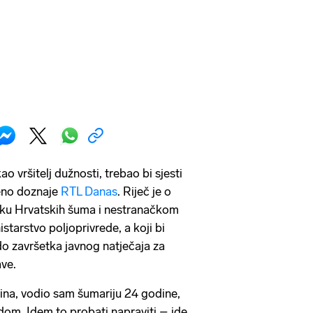
o vršitelj dužnosti, trebao bi sjesti
eno doznaje
RTL Danas
. Riječ je o
ku Hrvatskih šuma i nestranačkom
starstvo poljoprivrede, a koji bi
do završetka javnog natječaja za
ve.
na, vodio sam šumariju 24 godine,
om. Idem to probati napraviti – ide,