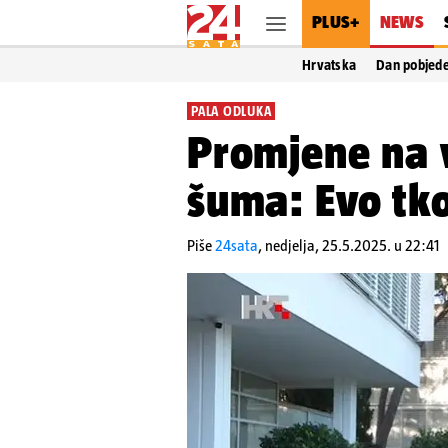
PLUS+
NEWS
Hrvatska
Dan pobjed
PALA ODLUKA
Promjene na 
šuma: Evo tko
Piše
24sata
,
nedjelja, 25.5.2025. u 22:41