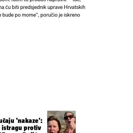
ana ću biti predsjednik uprave Hrvatskih
e bude po mome“, poručio je iskreno
lučaju 'nakaze':
istragu protiv