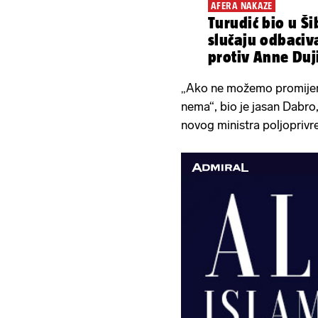
AFERA NAKAZE
Turudić bio u Š
slučaju odbaciv
protiv Anne Duj
pristranost
„Ako ne možemo promijeni
nema“, bio je jasan Dabro, 
novog ministra poljoprivr