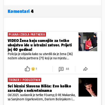
Komentari
4
PIJANA IZBOLA PARTNERA
VIDEO Žena koju sumnjiče za teško
ubojstvo ide u istražni zatvor. Prijeti
joj 40 godina!
Policija je objavila kako su utvrdili da je žena (36)
nožem ubola partnera (71) koji je na mjestu
preminuo. Imala je 2,03 promila. U nedjelju su je
ispitali i poslali u istražni zatvor
1
44
TRENER I PODUZETNIK
Svi biznisi Slavena Bilića: Evo koliko
zarađuje s nekretninama
Od 2021. suvlasnik je tvrtke F&amp;D RE Makarska,
sa Sanjinom Ugarkovićem, Dariom Bošnjakom i
Dobrislavom Hrkaćem. Tvrtka je registrirana za