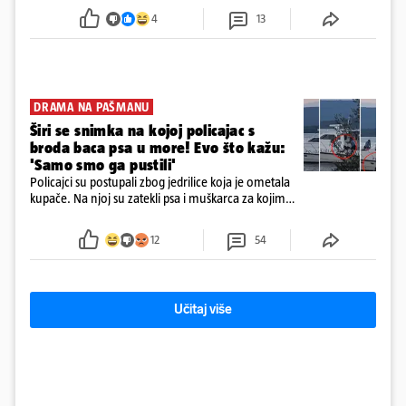
poslovanje nekretninama, a od osnutka nema
4
13
zaposlenih
DRAMA NA PAŠMANU
Širi se snimka na kojoj policajac s
broda baca psa u more! Evo što kažu:
'Samo smo ga pustili'
Policajci su postupali zbog jedrilice koja je ometala
kupače. Na njoj su zatekli psa i muškarca za kojim
se od ranije trage. Muškarac je pružao otpor te su
ga uhitili, a psa je preuzeo komunalni redar
12
54
Učitaj više