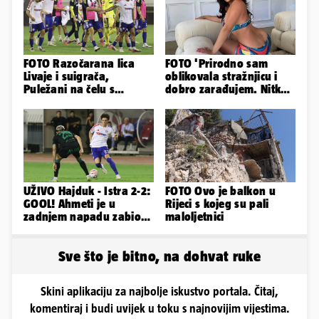
FOTO Razočarana lica
FOTO 'Prirodno sam
Livaje i suigrača,
oblikovala stražnjicu i
Puležani na čelu s
dobro zarađujem. Nitko
Cabellom slavili usred
ne vjeruje da je prava'
Poljuda
UŽIVO Hajduk - Istra 2-2:
FOTO Ovo je balkon u
GOOL! Ahmeti je u
Rijeci s kojeg su pali
zadnjem napadu zabio
maloljetnici
za vrijedan bod Puležana
Sve što je bitno, na dohvat ruke
Skini aplikaciju za najbolje iskustvo portala. Čitaj,
komentiraj i budi uvijek u toku s najnovijim vijestima.