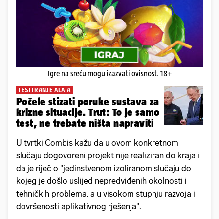
Igre na sreću mogu izazvati ovisnost. 18+
TESTIRANJE ALATA
Počele stizati poruke sustava za
krizne situacije. Trut: To je samo
test, ne trebate ništa napraviti
U tvrtki Combis kažu da u ovom konkretnom
slučaju dogovoreni projekt nije realiziran do kraja i
da je riječ o "jedinstvenom izoliranom slučaju do
kojeg je došlo uslijed nepredviđenih okolnosti i
tehničkih problema, a u visokom stupnju razvoja i
dovršenosti aplikativnog rješenja".