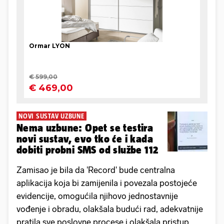
NOVI SUSTAV UZBUNE
Nema uzbune: Opet se testira
novi sustav, evo tko će i kada
dobiti probni SMS od službe 112
Zamisao je bila da 'Record' bude centralna
aplikacija koja bi zamijenila i povezala postojeće
evidencije, omogućila njihovo jednostavnije
vođenje i obradu, olakšala budući rad, adekvatnije
pratila sve poslovne procese i olakšala pristup