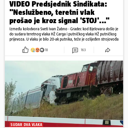
VIDEO Predsjednik Sindikata:
"Neslužbeno, teretni vlak
prošao je kroz signal 'STOJ'..."
Između kolodvora Sveti Ivan Žabno - Gradec kod Bjelovara došlo je
do sudara teretnog vlaka HŽ Carga i putničkog vlaka HŽ putničkog
prijevoza. U vlaku je bilo 20-ak putnika, teže je ozlijeđen strojovođa
18
163
SUDAR DVA VLAKA