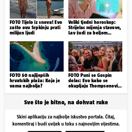
FOTO Tijelo iz snova! Evo
Veliki tjedni horoskop:
zašto ovu Srpkinju prati
Strijelac mijenja stavove,
milijun ljudi
Lav žudi za boljom
plaćom, Bik je rastresen
FOTO 50 najljepših
FOTO Puni se Gospin
hrvatskih plaža: Koja je
dolac: Evo kako se
vama najbolja?
okupljaju Thompsonovi
obožavatelji u Imotskom
Sve što je bitno, na dohvat ruke
Skini aplikaciju za najbolje iskustvo portala. Čitaj,
komentiraj i budi uvijek u toku s najnovijim vijestima.