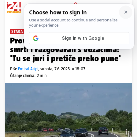
PRIJAVA
News
Komentari
51
STARA ZAGORSKA
Provozali smo se magistralom
smrti i razgovarali s vozačima:
'Tu se juri i pretiče preko pune'
Piše
Emirat Asipi
,
subota, 7.6.2025. u 18:07
Čitanje članka: 2 min