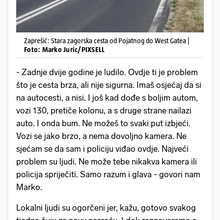
Zaprešić: Stara zagorska cesta od Pojatnog do West Gatea |
Foto: Marko Juric/PIXSELL
- Zadnje dvije godine je ludilo. Ovdje ti je problem
što je cesta brza, ali nije sigurna. Imaš osjećaj da si
na autocesti, a nisi. I još kad dođe s boljim autom,
vozi 130, pretiče kolonu, a s druge strane nailazi
auto. I onda bum. Ne možeš to svaki put izbjeći.
Vozi se jako brzo, a nema dovoljno kamera. Ne
sjećam se da sam i policiju viđao ovdje. Najveći
problem su ljudi. Ne može tebe nikakva kamera ili
policija spriječiti. Samo razum i glava - govori nam
Marko.
Lokalni ljudi su ogorčeni jer, kažu, gotovo svakog