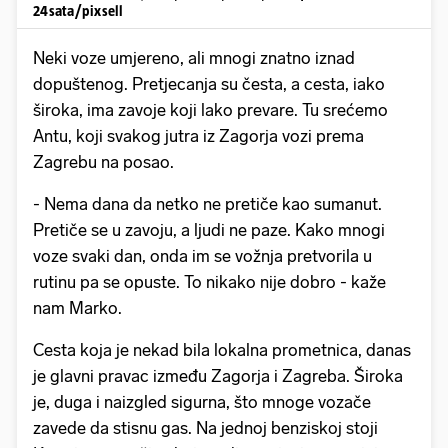
24sata/pixsell
Neki voze umjereno, ali mnogi znatno iznad
dopuštenog. Pretjecanja su česta, a cesta, iako
široka, ima zavoje koji lako prevare. Tu srećemo
Antu, koji svakog jutra iz Zagorja vozi prema
Zagrebu na posao.
- Nema dana da netko ne pretiče kao sumanut.
Pretiče se u zavoju, a ljudi ne paze. Kako mnogi
voze svaki dan, onda im se vožnja pretvorila u
rutinu pa se opuste. To nikako nije dobro - kaže
nam Marko.
Cesta koja je nekad bila lokalna prometnica, danas
je glavni pravac između Zagorja i Zagreba. Široka
je, duga i naizgled sigurna, što mnoge vozače
zavede da stisnu gas. Na jednoj benziskoj stoji