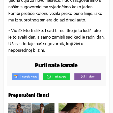
tjedna čuju za novu nesreću. I dok razgovaramo s
našim sugovornicima svjedočimo kako jedan
kombi pretiče kolonu vozila preko pune linije, iako
mu iz suprotnog smjera dolazi drugi auto.
- Vidiš? Eto ti slike. I sad ti reci tko je tu lud? Tako
je to svaki dan, a samo zamisli sad kad je radni dan.
Užas - dodaje naš sugovornik, koji živi u
neposrednoj blizini.
Prati naše kanale
Preporučeni članci