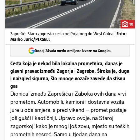
10
Zaprešić: Stara zagorska cesta od Pojatnog do West Gatea |
Foto:
Marko Juric/PIXSELL
Dodaj 24sata među omiljene izvore na Googleu
Cesta koja je nekad bila lokalna prometnica, danas je
glavni pravac između Zagorja i Zagreba. Široka je, duga
i naizgled sigurna, što mnoge vozače zavede da stisnu
gas
Dionica između Zaprešića i Zaboka ovih dana vrvi
prometom. Automobili, kamioni i dostavna vozila
jure u oba smjera, a pred vikend – promet postaje
još gušći i kaotičniji. Upravo ovdje, na Staroj
zagorskoj, kako je mnogi još zovu, mjesto su teških
prometnih nesreć. Samo u tjedan dana na