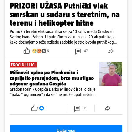
PRIZORI UŽASA Putnički vlak
smrskan u sudaru s teretnim, na
terenu i helikopter hitne
Putnički i teretni vlak sudarili su se iza 10 sati između Gradeca i
Svetog Ivana žabno. U putničkom vlaku bilo je 20-ak putnika, a
kako doznajemo teže ozljede zadobio je strojovođa putničkog
vlaka. Zatvoren je promet, a fotoreporteri Prigorskog objavili su
6
47
prve snimke s mjesta sudara
EKOCID U LICI
Milinović opleo po Plenkoviću i
zaprijetio prosvjedom, brzo mu stigao
odgovor građana Gospića
Gradonačelnik Gospića Darko Milinović ispalio da je
"nalaz" ograničen" i da se "ne može upotrijebiti za
sudske sporove". Građani Gospića ga podsjetili da
ga je naručio Uskok i da je dio spisa
1
16
Učitaj više