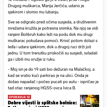
Drugog muškarca, Marija Jerčića, udario je
sjekirom i slomio mu lubanju.
Sve se odigralo pred očima susjeda, a društvenim
mrežama kružila je potresna snimka. Na njoj se vidi
ranjeni Bolibruh kako leži na podu dok mu drugi
muškarac pokušava pomoći. Krivić potom dolazi s
leđa i udara sjekirom, dok u drugoj ruci drži još
jednu. U tom trenutku priskočili su susjedi, svladali
ga i izbili mu oružje iz ruku.
- Moj sin je do 19 sati bio dežuran na Malačkoj, a
kad se vratio kući parkirao je na ulici. Onda je
došao napadač i počeo pucati po autu - ispričao je
tad otac ranjenog HGSS-ovca Ivica B.
OPORAVLJA SE
Dobre vijesti iz splitske bolnice: