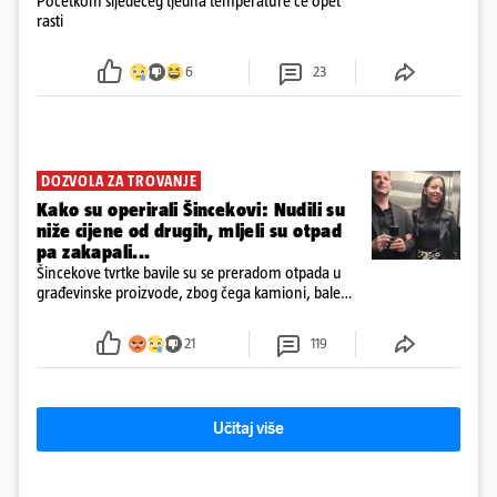
Početkom sljedećeg tjedna temperature će opet
rasti
6
23
DOZVOLA ZA TROVANJE
Kako su operirali Šincekovi: Nudili su
niže cijene od drugih, mljeli su otpad
pa zakapali...
Šincekove tvrtke bavile su se preradom otpada u
građevinske proizvode, zbog čega kamioni, bale
plastike i samljeveni materijal dugo nisu izazivali
sumnju
21
119
Učitaj više