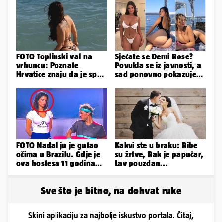
FOTO Toplinski val na
Sjećate se Demi Rose?
vrhuncu: Poznate
Povukla se iz javnosti, a
Hrvatice znaju da je spas
sad ponovno pokazuje
u minijaturnom bikiniju
obline. Ovako izgleda
FOTO Nadal ju je gutao
Kakvi ste u braku: Ribe
očima u Brazilu. Gdje je
su žrtve, Rak je papučar,
ova hostesa 11 godina
Lav pouzdan...
poslije i kako izgleda?
Sve što je bitno, na dohvat ruke
Skini aplikaciju za najbolje iskustvo portala. Čitaj,