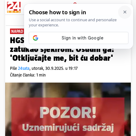
PRIJAVA
News
Komentari
9
NAPAD U KAŠTEL ŠTAFILIĆU
HGSS-ovca upucao, susjeda je
zatukao sjekirom. Osudili ga:
'Otključajte me, bit ću dobar'
Piše
24sata
,
utorak, 30.9.2025. u 19:17
Čitanje članka: 1 min