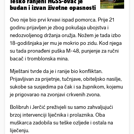
Teško ranjeni HGSS-ovac je
budan i izvan životne opasnosti
Ovo nije bio prvi krvavi ispad pomorca. Prije 21
godinu prijavljen je zbog pokušaja ubojstva i
nedozvoljenog držanja oružja. Nožem je tada izbo
18-godišnjaka jer mu je mokrio po zidu. Kod njega
su tada pronađeni puška M-48, punjenje za ručni
bacač i tromblonska mina.
Mještani tvrde da je i ranije bio konfliktan.
Prijavljivan za prijetnje, tučnjave, obiteljsko nasilje,
sukobe sa susjedima pa čak i sa župnikom, kojemu
je prigovarao na zvonjavi crkvenih zvona.
Bolibruh i Jerčić preživjeli su samo zahvaljujući
brzoj intervenciji liječnika i prolaznika. Oba
muškarca zadobila su teške ozljede i ostala na
liječenju.