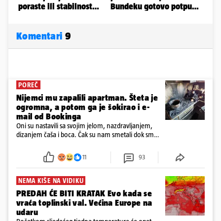
Komentari
9
POREČ
Nijemci mu zapalili apartman. Šteta je
ogromna, a potom ga je šokirao i e-
mail od Bookinga
Oni su nastavili sa svojim jelom, nazdravljanjem,
dizanjem čaša i boca. Čak su nam smetali dok smo
u panici kupili crijeva kako bismo pokušali ugasiti
požar, rekao je vlasnik
11
93
NEMA KIŠE NA VIDIKU
PREDAH ĆE BITI KRATAK Evo kada se
vraća toplinski val. Većina Europe na
udaru