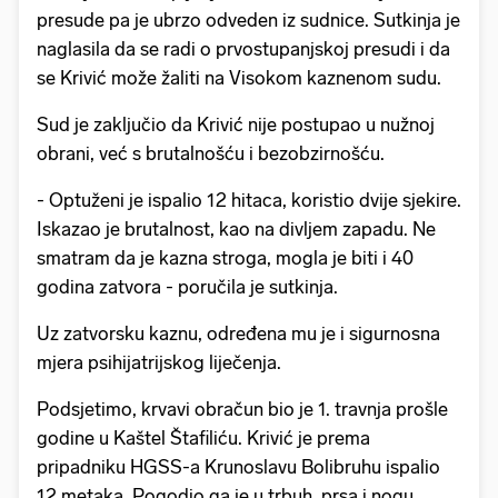
presude pa je ubrzo odveden iz sudnice. Sutkinja je
naglasila da se radi o prvostupanjskoj presudi i da
se Krivić može žaliti na Visokom kaznenom sudu.
Sud je zaključio da Krivić nije postupao u nužnoj
obrani, već s brutalnošću i bezobzirnošću.
- Optuženi je ispalio 12 hitaca, koristio dvije sjekire.
Iskazao je brutalnost, kao na divljem zapadu. Ne
smatram da je kazna stroga, mogla je biti i 40
godina zatvora - poručila je sutkinja.
Uz zatvorsku kaznu, određena mu je i sigurnosna
mjera psihijatrijskog liječenja.
Podsjetimo, krvavi obračun bio je 1. travnja prošle
godine u Kaštel Štafiliću. Krivić je prema
pripadniku HGSS-a Krunoslavu Bolibruhu ispalio
12 metaka. Pogodio ga je u trbuh, prsa i nogu.