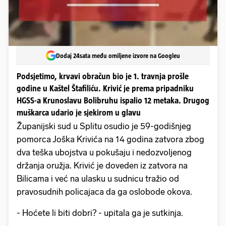
Dodaj 24sata među omiljene izvore na Googleu
Podsjetimo, krvavi obračun bio je 1. travnja prošle
godine u Kaštel Štafiliću. Krivić je prema pripadniku
HGSS-a Krunoslavu Bolibruhu ispalio 12 metaka. Drugog
muškarca udario je sjekirom u glavu
Županijski sud u Splitu osudio je 59-godišnjeg
pomorca Joška Krivića na 14 godina zatvora zbog
dva teška ubojstva u pokušaju i nedozvoljenog
držanja oružja. Krivić je doveden iz zatvora na
Bilicama i već na ulasku u sudnicu tražio od
pravosudnih policajaca da ga oslobode okova.
- Hoćete li biti dobri? - upitala ga je sutkinja.