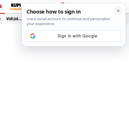
S
PRIJAVA
e
Vidi još…