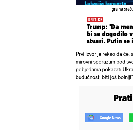
Igre na sreć
KRITIKE
Trump: 'Da men
bi se dogodilo 
stvari. Putin se
Prvi izvor je rekao da će,
mirovni sporazum pod svo
pobjedama pokazati Ukraj
budućnosti biti još bolniji"
Prat