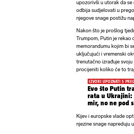
upozorivši u utorak da se 
odbija sudjelovati u preg
njegove snage postižu na
Nakon što je prošlog tjed
Trumpom, Putin je rekao da
memorandumu kojim bi se
uključujući i vremenski okv
trenutačno izrađuje svoj
procijeniti koliko će to traj
IZVORI UPOZNATI S PR
Evo što Putin tr
rata u Ukrajini:
mir, no ne pod s
Kijev i europske vlade op
njezine snage napreduju u 