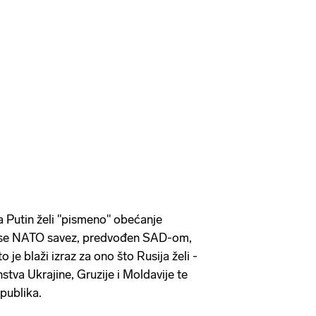
da Putin želi "pismeno" obećanje
a se NATO savez, predvođen SAD-om,
o je blaži izraz za ono što Rusija želi -
nstva Ukrajine, Gruzije i Moldavije te
epublika.