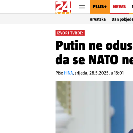
PLUS+
NEWS
Hrvatska
Dan pobjed
IZVORI TVRDE:
Putin ne odus
da se NATO ne
Piše
HINA
,
srijeda, 28.5.2025. u 18:01