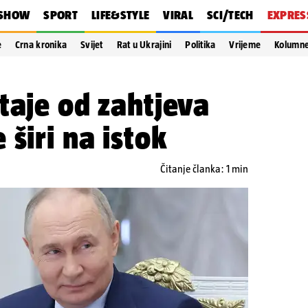
SHOW
SPORT
LIFE&STYLE
VIRAL
SCI/TECH
EXPRES
e
Crna kronika
Svijet
Rat u Ukrajini
Politika
Vrijeme
Kolumn
taje od zahtjeva
 širi na istok
Čitanje članka: 1 min