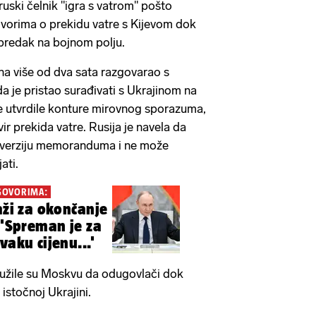
ruski čelnik "igra s vatrom" pošto
ovorima o prekidu vatre s Kijevom dok
predak na bojnom polju.
na više od dva sata razgovarao s
 je pristao surađivati ​​s Ukrajinom na
 utvrdile konture mirovnog sporazuma,
ir prekida vatre. Rusija je navela da
u verziju memoranduma i ne može
ati.
EGOVORIMA:
aži za okončanje
 'Spreman je za
vaku cijenu...'
tužile su Moskvu da odugovlači dok
istočnoj Ukrajini.