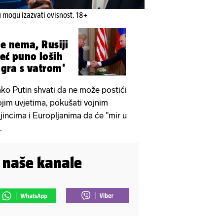
u mogu izazvati ovisnost. 18+
e nema, Rusiji
već puno loših
 igra s vatrom'
 ako Putin shvati da ne može postići
jim uvjetima, pokušati vojnim
incima i Europljanima da će "mir u
.
i naše kanale