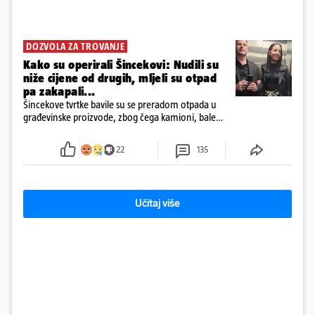
DOZVOLA ZA TROVANJE
Kako su operirali Šincekovi: Nudili su
niže cijene od drugih, mljeli su otpad
pa zakapali...
Šincekove tvrtke bavile su se preradom otpada u
građevinske proizvode, zbog čega kamioni, bale
plastike i samljeveni materijal dugo nisu izazivali
sumnju
22
135
Učitaj više