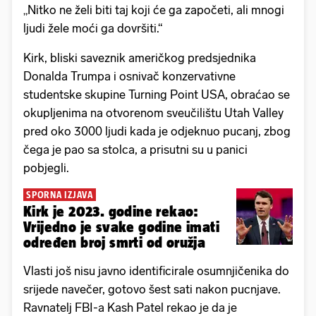
„Nitko ne želi biti taj koji će ga započeti, ali mnogi
ljudi žele moći ga dovršiti.“
Kirk, bliski saveznik američkog predsjednika
Donalda Trumpa i osnivač konzervativne
studentske skupine Turning Point USA, obraćao se
okupljenima na otvorenom sveučilištu Utah Valley
pred oko 3000 ljudi kada je odjeknuo pucanj, zbog
čega je pao sa stolca, a prisutni su u panici
pobjegli.
SPORNA IZJAVA
Kirk je 2023. godine rekao:
Vrijedno je svake godine imati
određen broj smrti od oružja
Vlasti još nisu javno identificirale osumnjičenika do
srijede navečer, gotovo šest sati nakon pucnjave.
Ravnatelj FBI-a Kash Patel rekao je da je