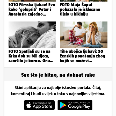
FOTO Filmska ljubav! Evo
FOTO Maja Šuput
kako 'golupčići' Petar i
pokazala je isklesano
Anastasia zajedno
tijelo u bikiniju
provode ljetne dane
FOTO Spetljali su se na
Tihe ubojice ljubavi: 30
Krku dok su bili djeca,
ženskih ponašanja zbog
završilo je burno. Ona
kojih se muževi
sad želi 50 milijuna eura
emocionalno distanciraju
Sve što je bitno, na dohvat ruke
Skini aplikaciju za najbolje iskustvo portala. Čitaj,
komentiraj i budi uvijek u toku s najnovijim vijestima.