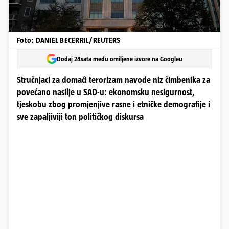
Foto: DANIEL BECERRIL/REUTERS
Dodaj 24sata među omiljene izvore na Googleu
Stručnjaci za domaći terorizam navode niz čimbenika za
povećano nasilje u SAD-u: ekonomsku nesigurnost,
tjeskobu zbog promjenjive rasne i etničke demografije i
sve zapaljiviji ton političkog diskursa