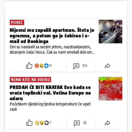
POREČ
Nijemci mu zapalili apartman. Šteta je
ogromna, a potom ga je šokirao i e-
mail od Bookinga
Oni su nastavili sa svojim jelom, nazdravljanjem,
dizanjem čaša i boca. Čak su nam smetali dok smo
u panici kupili crijeva kako bismo pokušali ugasiti
požar, rekao je vlasnik
11
103
NEMA KIŠE NA VIDIKU
PREDAH ĆE BITI KRATAK Evo kada se
vraća toplinski val. Većina Europe na
udaru
Početkom sljedećeg tjedna temperature će opet
rasti
7
28