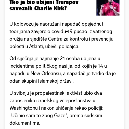
Tko je bio ubijeni Trumpov
saveznik Charlie Kirk?
U kolovozu je naoružani napadač opsjednut
teorijama zavjere o covidu-19 pucao iz vatrenog
oružja na sjedište Centra za kontrolu i prevenciju
bolesti u Atlanti, ubivši policajca.
Od siječnja je najmanje 21 osoba ubijena u
incidentima političkog nasilja, od kojih je 14 u
napadu u New Orleansu, a napadač je tvrdio da je
odan skupini Islamskoj državi.
U svibnju je propalestinski aktivist ubio dva
zaposlenika izraelskog veleposlanstva u
Washingtonu i nakon uhićenja rekao policiji:
"Učinio sam to zbog Gaze", prema sudskim
dokumentima.