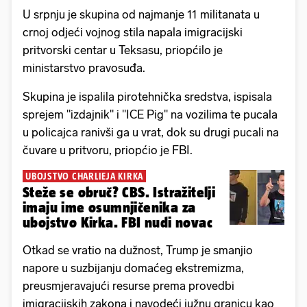
U srpnju je skupina od najmanje 11 militanata u
crnoj odjeći vojnog stila napala imigracijski
pritvorski centar u Teksasu, priopćilo je
ministarstvo pravosuđa.
Skupina je ispalila pirotehnička sredstva, ispisala
sprejem "izdajnik" i "ICE Pig" na vozilima te pucala
u policajca ranivši ga u vrat, dok su drugi pucali na
čuvare u pritvoru, priopćio je FBI.
UBOJSTVO CHARLIEJA KIRKA
Steže se obruč? CBS. Istražitelji
imaju ime osumnjičenika za
ubojstvo Kirka. FBI nudi novac
Otkad se vratio na dužnost, Trump je smanjio
napore u suzbijanju domaćeg ekstremizma,
preusmjeravajući resurse prema provedbi
imigracijskih zakona i navodeći južnu granicu kao