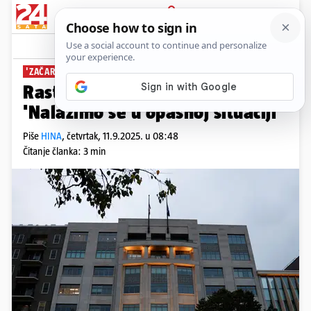
PRIJAVA
News
Komentari
2
'ZAČARANI KRUG'
Raste političko nasilje u SAD-u:
'Nalazimo se u opasnoj situaciji'
Piše
HINA
,
četvrtak, 11.9.2025. u 08:48
Čitanje članka: 3 min