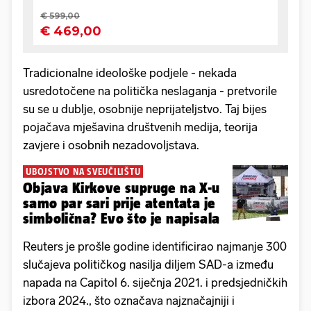
Tradicionalne ideološke podjele - nekada
usredotočene na politička neslaganja - pretvorile
su se u dublje, osobnije neprijateljstvo. Taj bijes
pojačava mješavina društvenih medija, teorija
zavjere i osobnih nezadovoljstava.
UBOJSTVO NA SVEUČILIŠTU
Objava Kirkove supruge na X-u
samo par sari prije atentata je
simbolična? Evo što je napisala
Reuters je prošle godine identificirao najmanje 300
slučajeva političkog nasilja diljem SAD-a između
napada na Capitol 6. siječnja 2021. i predsjedničkih
izbora 2024., što označava najznačajniji i