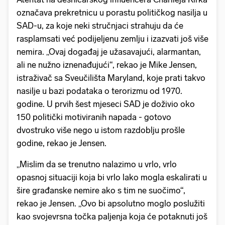
označava prekretnicu u porastu političkog nasilja u
SAD-u, za koje neki stručnjaci strahuju da će
rasplamsati već podijeljenu zemlju i izazvati još više
nemira. „Ovaj događaj je užasavajući, alarmantan,
ali ne nužno iznenađujući“, rekao je Mike Jensen,
istraživač sa Sveučilišta Maryland, koje prati takvo
nasilje u bazi podataka o terorizmu od 1970.
godine. U prvih šest mjeseci SAD je doživio oko
150 politički motiviranih napada - gotovo
dvostruko više nego u istom razdoblju prošle
godine, rekao je Jensen.
„Mislim da se trenutno nalazimo u vrlo, vrlo
opasnoj situaciji koja bi vrlo lako mogla eskalirati u
šire građanske nemire ako s tim ne suočimo“,
rekao je Jensen. „Ovo bi apsolutno moglo poslužiti
kao svojevrsna točka paljenja koja će potaknuti još