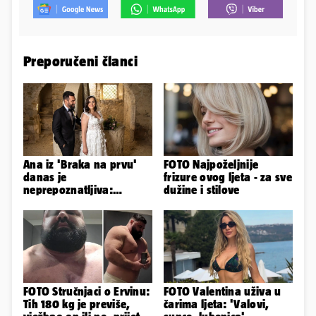
Preporučeni članci
Ana iz 'Braka na prvu'
FOTO Najpoželjnije
danas je
frizure ovog ljeta - za sve
neprepoznatljiva:
dužine i stilove
Odselila je iz Hrvatske, a
ovako sad izgleda
FOTO Stručnjaci o Ervinu:
FOTO Valentina uživa u
Tih 180 kg je previše,
čarima ljeta: 'Valovi,