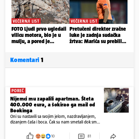
Komentari
1
POREČ
Nijemci mu zapalili apartman. Šteta
400.000 eura, a šokirao ga mail od
Bookinga
Oni su nastavili sa svojim jelom, nazdravljanjem,
dizanjem čaša i boca. Čak su nam smetali dok smo
u panici kupili crijeva kako bismo pokušali ugasiti
požar, rekao je vlasnik
10
81