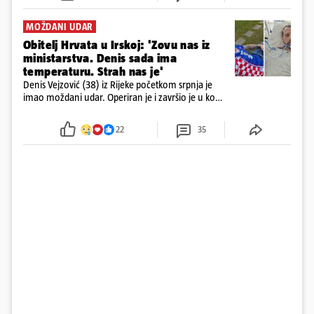
MOŽDANI UDAR
Obitelj Hrvata u Irskoj: 'Zovu nas iz
ministarstva. Denis sada ima
temperaturu. Strah nas je'
Denis Vejzović (38) iz Rijeke početkom srpnja je
imao moždani udar. Operiran je i završio je u komi.
Obitelj ga želi prebaciti u Hrvatsku, kažu kako
tamošnji liječnici ne vjeruju u oporavak: 'Imamo
22
35
72 sata'