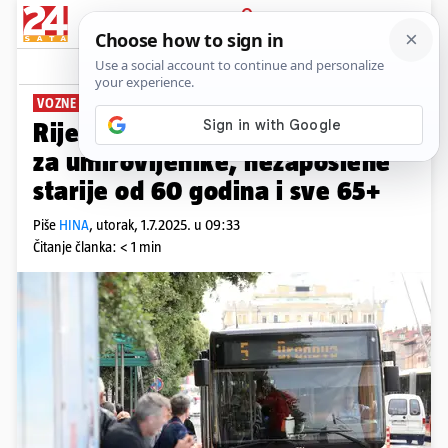
PRIJAVA
News
Komentari
1
VOZNE KARTE
Rijeka: Besplatan javni prijevoz
za umirovljenike, nezaposlene
starije od 60 godina i sve 65+
Piše
HINA
,
utorak, 1.7.2025. u 09:33
Čitanje članka: < 1 min