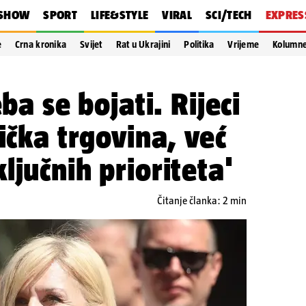
SHOW
SPORT
LIFE&STYLE
VIRAL
SCI/TECH
EXPRES
e
Crna kronika
Svijet
Rat u Ukrajini
Politika
Vrijeme
Kolumn
eba se bojati. Rijeci
ička trgovina, već
ljučnih prioriteta'
Čitanje članka: 2 min