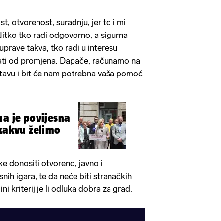
, otvorenost, suradnju, jer to i mi
itko tko radi odgovorno, a sigurna
uprave takva, tko radi u interesu
ati od promjena. Dapače, računamo na
stavu i bit će nam potrebna vaša pomoć
ma je povijesna
 kakvu želimo
ke donositi otvoreno, javno i
snih igara, te da neće biti stranačkih
dini kriterij je li odluka dobra za grad.