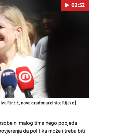
02:52
Pokretanje videa...
 Ive Rinčić, nove gradonačelnice Rijeke
|
 osobe ni malog tima nego pobjeda
vjerenja da politika može i treba biti