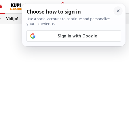
S
PRIJAVA
e
Vidi još…