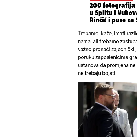
200 fotografija 
u Splitu i Vukovaru, veli
Rinčić i puse za
Trebamo, kaže, imati razli
nama, ali trebamo zastupa
važno pronaći zajednički j
poruku zaposlenicima gra
ustanova da promjena ne 
ne trebaju bojati.