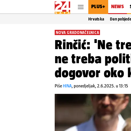
PLUS+
NEWS
Hrvatska
Dan pobjed
NOVA GRADONAČELNICA
Rinčić: 'Ne tr
ne treba polit
dogovor oko k
Piše
HINA
,
ponedjeljak, 2.6.2025. u 13:15