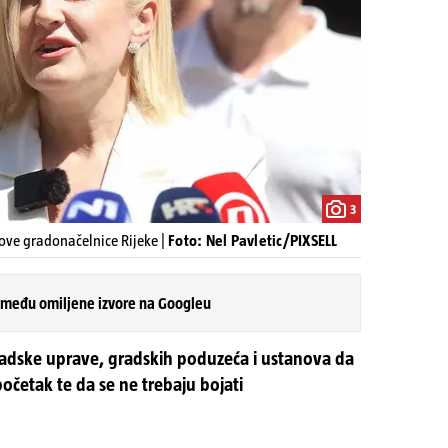
3
nove gradonačelnice Rijeke |
Foto: Nel Pavletic/PIXSELL
 među omiljene izvore na Googleu
radske uprave, gradskih poduzeća i ustanova da
četak te da se ne trebaju bojati