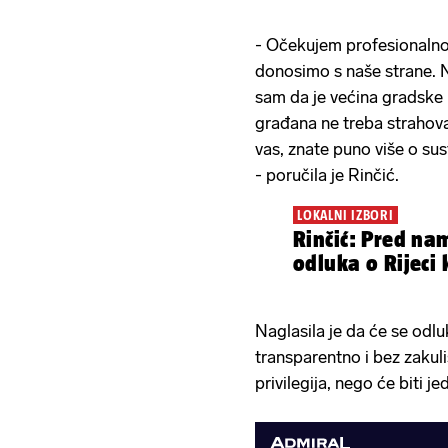
- Očekujem profesionalnost
donosimo s naše strane. N
sam da je većina gradske 
građana ne treba strahov
vas, znate puno više o su
- poručila je Rinčić.
LOKALNI IZBORI
Rinčić: Pred na
odluka o Rijeci
Naglasila je da će se odlu
transparentno i bez zakuli
privilegija, nego će biti je