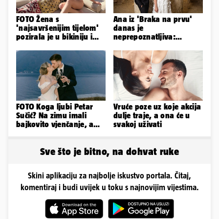
FOTO Žena s
Ana iz 'Braka na prvu'
'najsavršenijim tijelom'
danas je
pozirala je u bikiniju i
neprepoznatljiva:
pokazala svoje bujne
Odselila je iz Hrvatske, a
obline...
ovako sad izgleda
FOTO Koga ljubi Petar
Vruće poze uz koje akcija
Sučić? Na zimu imali
dulje traje, a ona će u
bajkovito vjenčanje, a
svakoj uživati
sada je na svijet stigao -
sin!
Sve što je bitno, na dohvat ruke
Skini aplikaciju za najbolje iskustvo portala. Čitaj,
komentiraj i budi uvijek u toku s najnovijim vijestima.