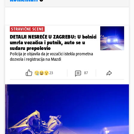
STRAVIČNE SCENE
DETALJI NESREĆE U ZAGREBU: U bolnici
umrla vozačica i putnik, auto se u
sudaru prepolovio
Policija je objavila da je vozačici istekla prometna
dozvola i registracija na Mazdi
23
87