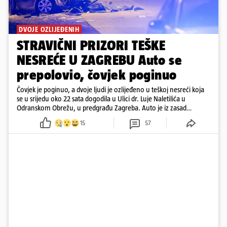
DVOJE OZLIJEĐENIH
STRAVIČNI PRIZORI TEŠKE
NESREĆE U ZAGREBU Auto se
prepolovio, čovjek poginuo
Čovjek je poginuo, a dvoje ljudi je ozlijeđeno u teškoj nesreći koja
se u srijedu oko 22 sata dogodila u Ulici dr. Luje Naletilića u
Odranskom Obrežu, u predgrađu Zagreba. Auto je iz zasad
neutvrđenih razloga sletio s kolnika, a od siline udara vozilo se
15
57
prepolovilo.