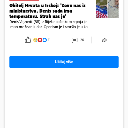
Obitelj Hrvata u Irskoj: 'Zovu nas iz
ministarstva. Denis sada ima
temperaturu. Strah nas je'
Denis Vejzović (38) iz Rijeke početkom srpnja je
imao moždani udar. Operiran je i završio je u komi.
Obitelj ga želi prebaciti u Hrvatsku, kažu kako
tamošnji liječnici ne vjeruju u oporavak: 'Imamo
21
26
72 sata'
Učitaj više