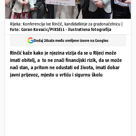
Rijeka: Konferencija Ive Rinčić, kandidatkinje za gradonačelnicu |
Foto: Goran Kovacic/PIXSELL - ilustrativna fotografija
Dodaj 24sata među omiljene izvore na Googleu
Rinčić kaže kako je njezina vizija da se u Rijeci može
imati obitelj, a to ne znači financijski rizik, da se može
naći stan, a pritom ne odustati od života, imati dobar
javni prijevoz, mjesto u vrtiću i sigurnu školu