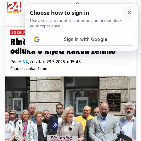
PRIJAVA
News
Komentari
0
LOKALNI IZBORI
Rinčić: Pred nama je povijesna
odluka o Rijeci kakvu želimo
Piše
HINA
,
četvrtak, 29.5.2025. u 15:45
Čitanje članka: 1 min