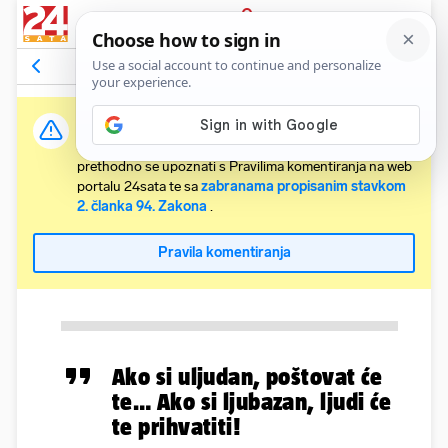
PRIJAVA
Komentari
Relevantni
Važna obavijest:
Svaki korisnik koji želi komentirati članke obvezan je
prethodno se upoznati s Pravilima komentiranja na web
portalu 24sata te sa
zabranama propisanim stavkom
2. članka 94. Zakona
.
Pravila komentiranja
Ako si uljudan, poštovat će
te… Ako si ljubazan, ljudi će
te prihvatiti!