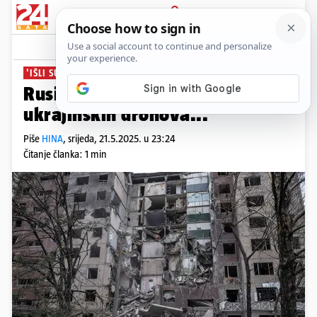
PRIJAVA
News
Komentari
0
'IŠLI SU NA MOSKVU'
Rusija: Oborili smo više od 260
ukrajinskih dronova...
Piše
HINA
,
srijeda, 21.5.2025. u 23:24
Čitanje članka: 1 min