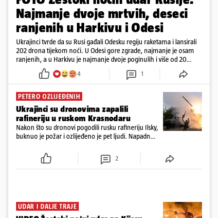
Najmanje dvoje mrtvih, deseci
ranjenih u Harkivu i Odesi
Ukrajinci tvrde da su Rusi gađali Odesku regiju raketama i lansirali
202 drona tijekom noći. U Odesi gore zgrade, najmanje je osam
ranjenih, a u Harkivu je najmanje dvoje poginulih i više od 20
ranjenih. Jedan projektil raznio je nekoliko katova zgrade.
4
1
PETERO OZLIJEĐENIH
Ukrajinci su dronovima zapalili
rafineriju u ruskom Krasnodaru
Nakon što su dronovi pogodili rusku rafineriju Ilsky,
buknuo je požar i ozlijeđeno je pet ljudi. Napadnut
je i industrijski objekt u Samari, Moskva tvrdi da je
srušila 397 dronova
2
UDAR I DALJE TRAJE