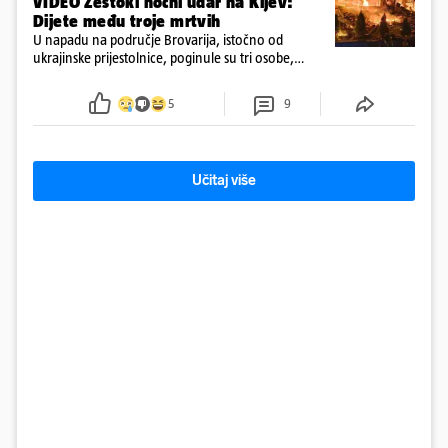
VIDEO Žestoki noćni udar na Kijev:
Dijete među troje mrtvih
U napadu na područje Brovarija, istočno od
ukrajinske prijestolnice, poginule su tri osobe,
među kojima i jedno dijete
5
9
Učitaj više