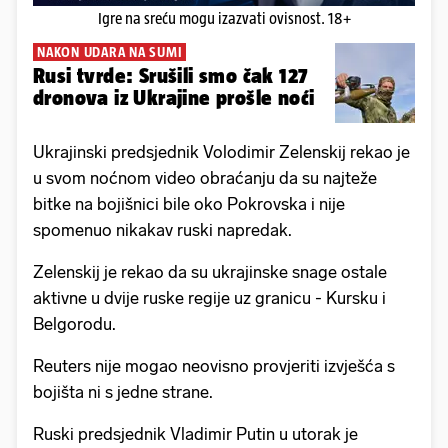
Igre na sreću mogu izazvati ovisnost. 18+
NAKON UDARA NA SUMI
Rusi tvrde: Srušili smo čak 127
dronova iz Ukrajine prošle noći
Ukrajinski predsjednik Volodimir Zelenskij rekao je
u svom noćnom video obraćanju da su najteže
bitke na bojišnici bile oko Pokrovska i nije
spomenuo nikakav ruski napredak.
Zelenskij je rekao da su ukrajinske snage ostale
aktivne u dvije ruske regije uz granicu - Kursku i
Belgorodu.
Reuters nije mogao neovisno provjeriti izvješća s
bojišta ni s jedne strane.
Ruski predsjednik Vladimir Putin u utorak je