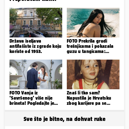
Država iseljava
FOTO Prekrila grudi
antifašiste iz zgrade koju
trešnjicama i pokazala
koriste od 1953.
guzu u tangicama:
Ovako ljetuje bujna
Slavonka
FOTO Vanja iz
Znaš li tko sam?
'Savršenog' više nije
Napustila je Hrvatsku
brineta! Pogledajte je
zbog karijere pa se
sad
zaljubila u 15 godina
starijeg
Sve što je bitno, na dohvat ruke