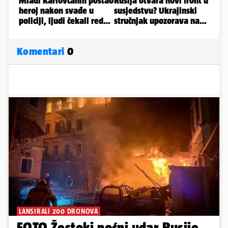
Komentari
0
LANSIRALI 200 DRONOVA
FOTO Žestoki noćni udar Rusije.