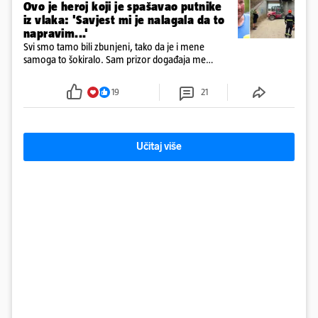
Ovo je heroj koji je spašavao putnike
iz vlaka: 'Savjest mi je nalagala da to
napravim...'
Svi smo tamo bili zbunjeni, tako da je i mene
samoga to šokiralo. Sam prizor događaja me
šokirao kada sam vidio, rekao je Božidar Zrinski
19
21
Učitaj više