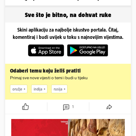
se ispred auta i pokazala
zaigranim fotkama iz
sve
plićaka
Sve što je bitno, na dohvat ruke
Skini aplikaciju za najbolje iskustvo portala. Čitaj,
komentiraj i budi uvijek u toku s najnovijim vijestima.
Odaberi temu koju želiš pratiti
Primaj sve nove vijesti o temi i budi u tijeku
oružje
indija
rusija
1