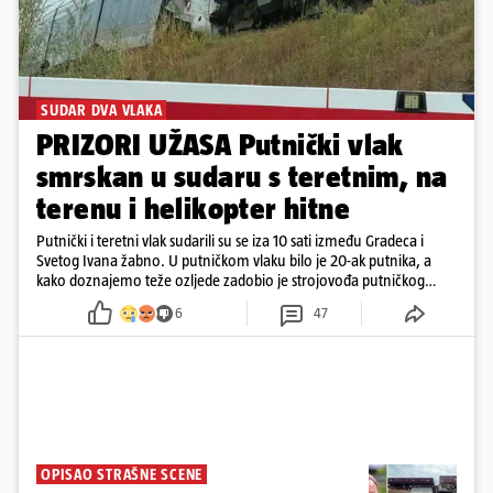
SUDAR DVA VLAKA
PRIZORI UŽASA Putnički vlak
smrskan u sudaru s teretnim, na
terenu i helikopter hitne
Putnički i teretni vlak sudarili su se iza 10 sati između Gradeca i
Svetog Ivana žabno. U putničkom vlaku bilo je 20-ak putnika, a
kako doznajemo teže ozljede zadobio je strojovođa putničkog
vlaka. Zatvoren je promet, a fotoreporteri Prigorskog objavili su
6
47
prve snimke s mjesta sudara
OPISAO STRAŠNE SCENE