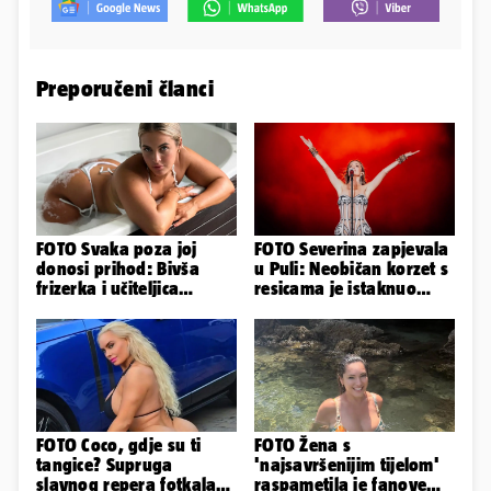
Preporučeni članci
FOTO Svaka poza joj
FOTO Severina zapjevala
donosi prihod: Bivša
u Puli: Neobičan korzet s
frizerka i učiteljica
resicama je istaknuo
oblinama je zapalila
njezine vitke noge...
Instagram
FOTO Coco, gdje su ti
FOTO Žena s
tangice? Supruga
'najsavršenijim tijelom'
slavnog repera fotkala
raspametila je fanove