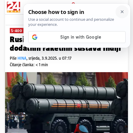
PRIJAVA
News
Komentari
1
S-400
Rusija: Pregovaramo o isporuci
dodatnih raketnih sustava Indiji
Piše
HINA
,
srijeda, 3.9.2025. u 07:17
Čitanje članka: < 1 min