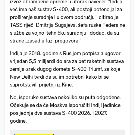
izvoz obrambene opreme u utorak navečer. "Indija
već ima naš sustav S-400, ali postoji potencijal za
proširenje suradnje i u ovom području“, citirao je
TASS riječi Dmitrija Šugajeva, šefa ruske Federalne
službe za vojno-tehničku suradnju i dodao, da su
strane „zasad u fazi pregovora."
Indija je 2018. godine s Rusijom potpisala ugovor
vrijedan 5,5 milijardi dolara za pet raketnih sustava
zemlja-zrak dugog dometa S-400 Triumf, za koje
New Delhi tvrdi da su im potrebni kako bi se
suprotstavili prijetnji iz Kine.
No, isporuke sustava nekoliko su puta odgođene.
Očekuje se da će Moskva isporučiti Indiji jedinice
posljednja dva sustava S-400 2026. i 2027.
godine.