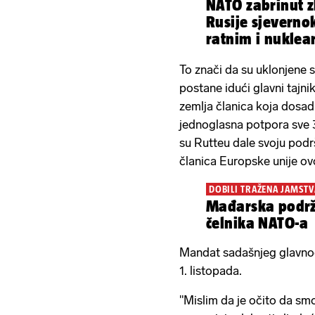
NATO zabrinut 
Rusije sjeverno
ratnim i nuklea
programima
To znači da su uklonjene
postane idući glavni tajn
zemlja članica koja dosad
jednoglasna potpora sve 
su Rutteu dale svoju podr
članica Europske unije ov
DOBILI TRAŽENA JAMSTV
Mađarska podrž
čelnika NATO-a
Mandat sadašnjeg glavno
1. listopada.
"Mislim da je očito da smo