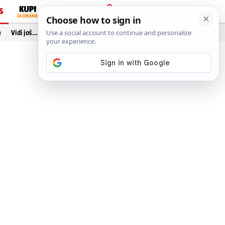
S
PRIJAVA
e
Vidi još…