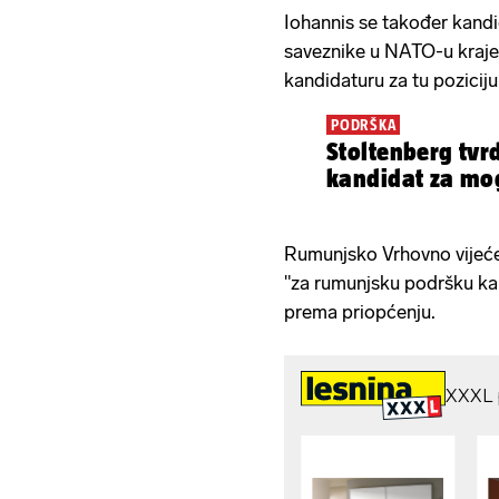
Iohannis se također kandid
saveznike u NATO-u kraje
kandidaturu za tu poziciju"
PODRŠKA
Stoltenberg tvr
kandidat za mo
Rumunjsko Vrhovno vijeće 
"za rumunjsku podršku ka
prema priopćenju.