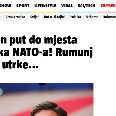
SHOW
SPORT
LIFE&STYLE
VIRAL
SCI/TECH
EXPRES
e
Crna kronika
Svijet
Rat u Ukrajini
Politika
Vrijeme
Kolumn
n put do mjesta
ika NATO-a! Rumunj
 utrke...