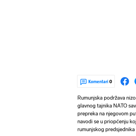
Komentari
0
Rumunjska podržava niz
glavnog tajnika NATO save
prepreka na njegovom put
navodi se u priopćenju koj
rumunjskog predsjednika