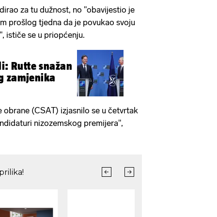
irao za tu dužnost, no "obavijestio je
m prošlog tjedna da je povukao svoju
, ističe se u priopćenju.
di: Rutte snažan
g zamjenika
obrane (CSAT) izjasnilo se u četvrtak
ndidaturi nizozemskog premijera",