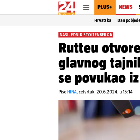
PLUS+
NEWS
Hrvatska
Dan pobjed
NASLJEDNIK STOLTENBERGA
Rutteu otvore
glavnog tajn
se povukao iz
Piše
HINA
,
četvrtak, 20.6.2024. u 15:14