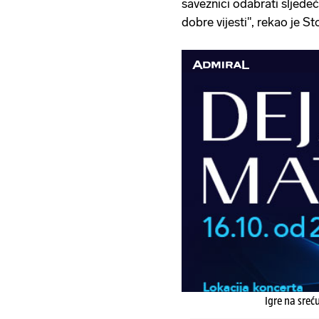
saveznici odabrati sljedeć
dobre vijesti", rekao je S
Igre na sreć