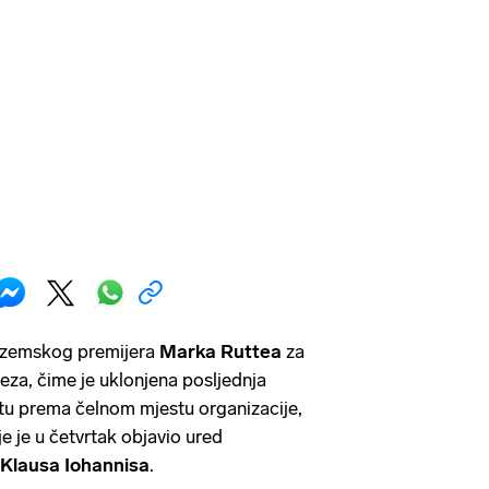
ozemskog premijera
Marka Ruttea
za
za, čime je uklonjena posljednja
u prema čelnom mjestu organizacije,
e je u četvrtak objavio ured
Klausa Iohannisa
.