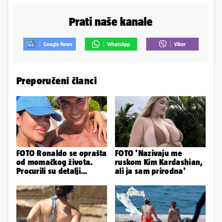
Prati naše kanale
Preporučeni članci
FOTO Ronaldo se oprašta
FOTO 'Nazivaju me
od momačkog života.
ruskom Kim Kardashian,
Procurili su detalji
ali ja sam prirodna'
glamuroznog vjenčanja