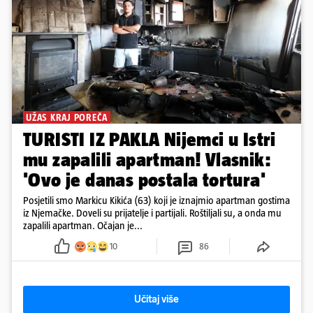
UŽAS KRAJ POREČA
TURISTI IZ PAKLA Nijemci u Istri
mu zapalili apartman! Vlasnik:
'Ovo je danas postala tortura'
Posjetili smo Markicu Kikića (63) koji je iznajmio apartman gostima
iz Njemačke. Doveli su prijatelje i partijali. Roštiljali su, a onda mu
zapalili apartman. Očajan je...
10
86
Učitaj više