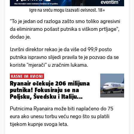
Igre na sreću mogu izazvati ovisnost. 18+
"To je jedan od razloga zašto smo toliko agresivni
da eliminiramo pošast putnika s viškom prtljage",
dodao je.
Izvršni direktor rekao je da više od 99,9 posto
putnika ispravno slijedi pravila te je pozvao da se
koriste "mjerači" u zračnim lukama.
KASNE IM AVIONI
Ryanair očekuje 206 milijuna
putnika! Fokusiraju se na
Poljsku, Švedsku i Italiju...
Putnicima Ryanaira može biti naplaćeno do 75
eura ako unesu torbu veću nego što su platili
tijekom kupnje svoga leta.