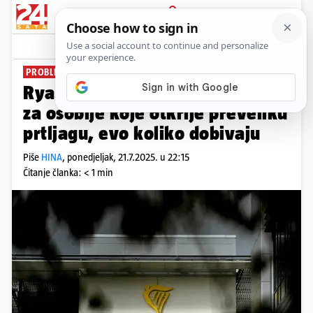
PRIJAVA
News
Komentari
1
PROBLEMI S PUTNIM TORBAMA
Ryanair planira uvećati bonuse
za osoblje koje otkrije preveliku
prtljagu, evo koliko dobivaju
Piše
HINA
,
ponedjeljak, 21.7.2025. u 22:15
Čitanje članka: < 1 min