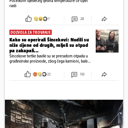
Početkom sljedećeg tjedna temperature će opet
rasti
7
28
DOZVOLA ZA TROVANJE
Kako su operirali Šincekovi: Nudili su
niže cijene od drugih, mljeli su otpad
pa zakapali...
Šincekove tvrtke bavile su se preradom otpada u
građevinske proizvode, zbog čega kamioni, bale
plastike i samljeveni materijal dugo nisu izazivali
sumnju
22
135