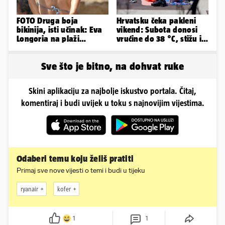
FOTO Druga boja
Hrvatsku čeka pakleni
bikinija, isti učinak: Eva
vikend: Subota donosi
Longoria na plaži
vrućine do 38 °C, stižu i
pipkala svoje zanosne
grmljavinski pljuskovi
obline
Sve što je bitno, na dohvat ruke
Skini aplikaciju za najbolje iskustvo portala. Čitaj,
komentiraj i budi uvijek u toku s najnovijim vijestima.
Odaberi temu koju želiš pratiti
Primaj sve nove vijesti o temi i budi u tijeku
ryanair
kofer
1
1