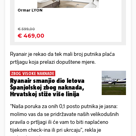
Ryanair je rekao da tek mali broj putnika plaća
prtljagu koja prelazi dopuštene mjere.
ZBOG VISOKE NAKNADE
Ryanair smanjio dio letova
Španjolskoj zbog naknada,
Hrvatskoj stiže više linija
"Naša poruka za onih 0,1 posto putnika je jasna:
molimo vas da se pridržavate naših velikodušnih
pravila o prtljagi ili će vam to biti naplaćeno
tijekom check-ina ili pri ukrcaju", rekla je