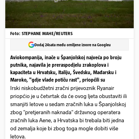
Foto: STEPHANE MAHE/REUTERS
Dodaj 24sata među omiljene izvore na Googleu
Aviokompanija, inače u Španjolskoj najveća po broju
putnika, najavila je preraspodjelu zrakoplova i
kapaciteta u Hrvatsku, Italiju, Švedsku, Mađarsku i
Maroko, "gdje vlade potiču rast", priopćili su
Irski niskobudžetni zračni prijevoznik Ryanair
priopćio je u četvrtak da će ovog ljeta obustaviti ili
smanjiti letove u sedam zračnih luka u Španjolskoj
zbog "pretjeranih naknada" državnog operatera
zračnih luka Aene, a Hrvatska bi trebala biti jedna
od zemalja koje bi zbog toga mogle dobiti više
letova.