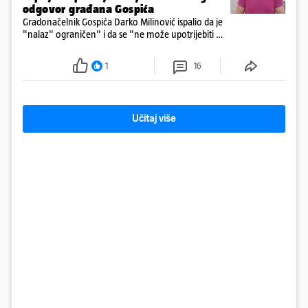
odgovor građana Gospića
Gradonačelnik Gospića Darko Milinović ispalio da je
"nalaz" ograničen" i da se "ne može upotrijebiti za
sudske sporove". Građani Gospića ga podsjetili da
ga je naručio Uskok i da je dio spisa
1
16
Učitaj više