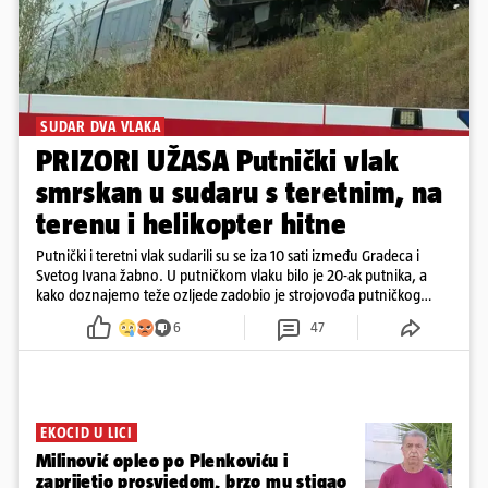
SUDAR DVA VLAKA
PRIZORI UŽASA Putnički vlak
smrskan u sudaru s teretnim, na
terenu i helikopter hitne
Putnički i teretni vlak sudarili su se iza 10 sati između Gradeca i
Svetog Ivana žabno. U putničkom vlaku bilo je 20-ak putnika, a
kako doznajemo teže ozljede zadobio je strojovođa putničkog
vlaka. Zatvoren je promet, a fotoreporteri Prigorskog objavili su
6
47
prve snimke s mjesta sudara
EKOCID U LICI
Milinović opleo po Plenkoviću i
zaprijetio prosvjedom, brzo mu stigao