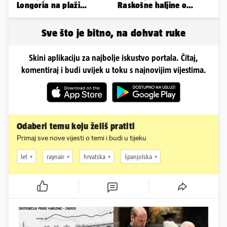
Longoria na plaži
Raskošne haljine o
pipkala svoje zanosne
kojima je pričao cijeli
obline
svijet
Sve što je bitno, na dohvat ruke
Skini aplikaciju za najbolje iskustvo portala. Čitaj,
komentiraj i budi uvijek u toku s najnovijim vijestima.
Odaberi temu koju želiš pratiti
Primaj sve nove vijesti o temi i budi u tijeku
let
raynair
hrvatska
španjolska