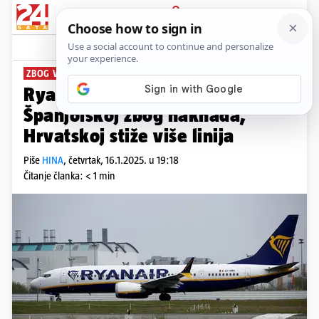
PRIJAVA
News
Komentari
0
ZBOG VISOKE NAKNADE
Ryanair smanjio dio letova
Španjolskoj zbog naknada,
Hrvatskoj stiže više linija
Piše
HINA
,
četvrtak, 16.1.2025. u 19:18
Čitanje članka: < 1 min