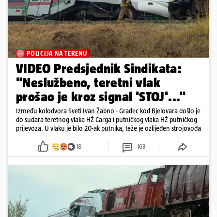
POLICIJA NA TERENU
VIDEO Predsjednik Sindikata:
"Neslužbeno, teretni vlak
prošao je kroz signal 'STOJ'..."
Između kolodvora Sveti Ivan Žabno - Gradec kod Bjelovara došlo je
do sudara teretnog vlaka HŽ Carga i putničkog vlaka HŽ putničkog
prijevoza. U vlaku je bilo 20-ak putnika, teže je ozlijeđen strojovođa
18
163