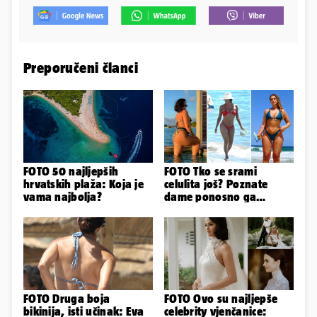
Preporučeni članci
FOTO 50 najljepših
FOTO Tko se srami
hrvatskih plaža: Koja je
celulita još? Poznate
vama najbolja?
dame ponosno ga
pokazuju pa slave svoje
obline
FOTO Druga boja
FOTO Ovo su najljepše
bikinija, isti učinak: Eva
celebrity vjenčanice: