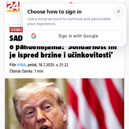
PRIJAVA
News
Komentari
14
ODBACUJU PRAVNO OBVEZUJUĆI AKT
SAD odbacio WHO-ov sporazum
o pandemijama: 'Solidarnost im
je ispred brzine i učinkovitosti'
Piše
HINA
,
petak, 18.7.2025. u 21:22
Čitanje članka: 1 min