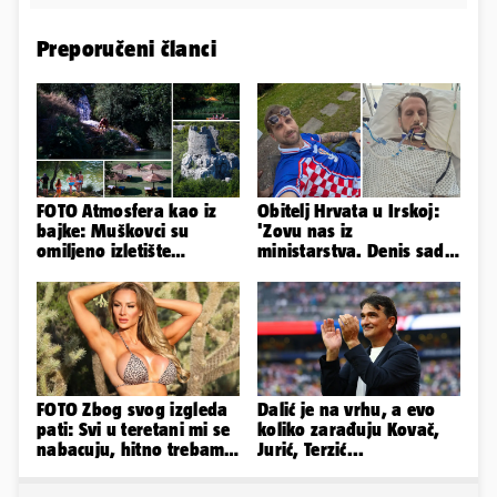
Preporučeni članci
FOTO Atmosfera kao iz
Obitelj Hrvata u Irskoj:
bajke: Muškovci su
'Zovu nas iz
omiljeno izletište
ministarstva. Denis sada
Zadrana, pogledajte
ima temperaturu. Strah
zašto
nas je'
FOTO Zbog svog izgleda
Dalić je na vrhu, a evo
pati: Svi u teretani mi se
koliko zarađuju Kovač,
nabacuju, hitno trebam
Jurić, Terzić...
tjelohranitelja!