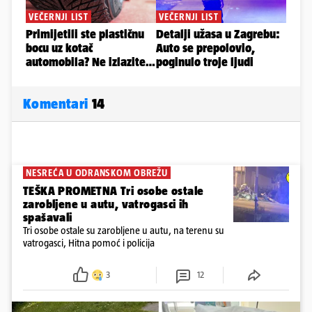
Komentari
14
NESREĆA U ODRANSKOM OBREŽU
TEŠKA PROMETNA Tri osobe ostale
zarobljene u autu, vatrogasci ih
spašavali
Tri osobe ostale su zarobljene u autu, na terenu su
vatrogasci, Hitna pomoć i policija
3
12