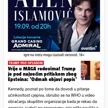
Igre na sreću mogu izazvati ovisnost. 18+
TRUMP POD OPSADOM
Vrije u MAGA redovima! Trump
je pod najvećim pritiskom zbog
Epsteina: 'Odmah objavi popis'
Kennedy, poznat po tome da dovodi u pitanje
učinkovitost cjepiva, obrušio se na WHO u video
obraćanju skupštini organizacije kada je rekao da
agencija, sudeći po sporazumu, nije ništa naučila o