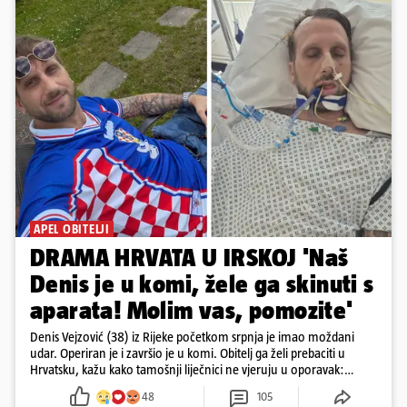
APEL OBITELJI
DRAMA HRVATA U IRSKOJ 'Naš
Denis je u komi, žele ga skinuti s
aparata! Molim vas, pomozite'
Denis Vejzović (38) iz Rijeke početkom srpnja je imao moždani
udar. Operiran je i završio je u komi. Obitelj ga želi prebaciti u
Hrvatsku, kažu kako tamošnji liječnici ne vjeruju u oporavak:
'Imamo 72 sata'
48
105