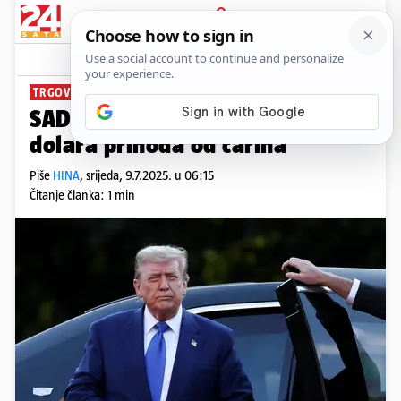
PRIJAVA
News
Komentari
4
TRGOVINSKA KAMPANJA
SAD prikupile 100 milijardi
dolara prihoda od carina
Piše
HINA
,
srijeda, 9.7.2025. u 06:15
Čitanje članka: 1 min