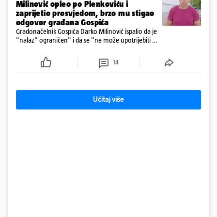
Milinović opleo po Plenkoviću i
zaprijetio prosvjedom, brzo mu stigao
odgovor građana Gospića
Gradonačelnik Gospića Darko Milinović ispalio da je
"nalaz" ograničen" i da se "ne može upotrijebiti za
sudske sporove". Građani Gospića ga podsjetili da
ga je naručio Uskok i da je dio spisa
14
Učitaj više