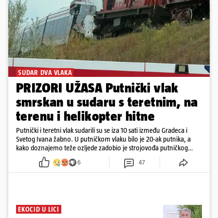
SUDAR DVA VLAKA
PRIZORI UŽASA Putnički vlak
smrskan u sudaru s teretnim, na
terenu i helikopter hitne
Putnički i teretni vlak sudarili su se iza 10 sati između Gradeca i
Svetog Ivana žabno. U putničkom vlaku bilo je 20-ak putnika, a
kako doznajemo teže ozljede zadobio je strojovođa putničkog
vlaka. Zatvoren je promet, a fotoreporteri Prigorskog objavili su
6
47
prve snimke s mjesta sudara
EKOCID U LICI