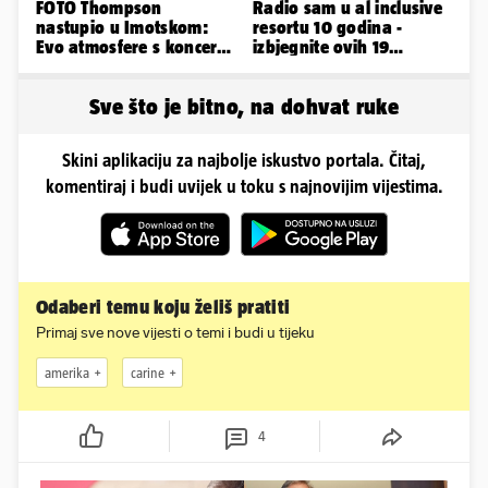
FOTO Thompson
Radio sam u al inclusive
nastupio u Imotskom:
resortu 10 godina -
Evo atmosfere s koncerta
izbjegnite ovih 19
na Gospinom docu
grešaka i olakšajte si
odmor
Sve što je bitno, na dohvat ruke
Skini aplikaciju za najbolje iskustvo portala. Čitaj,
komentiraj i budi uvijek u toku s najnovijim vijestima.
Odaberi temu koju želiš pratiti
Primaj sve nove vijesti o temi i budi u tijeku
amerika
carine
4