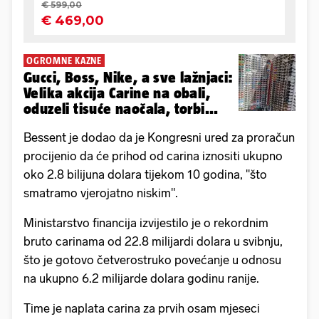
OGROMNE KAZNE
Gucci, Boss, Nike, a sve lažnjaci:
Velika akcija Carine na obali,
oduzeli tisuće naočala, torbi...
Bessent je dodao da je Kongresni ured za proračun
procijenio da će prihod od carina iznositi ukupno
oko 2.8 bilijuna dolara tijekom 10 godina, "što
smatramo vjerojatno niskim".
Ministarstvo financija izvijestilo je o rekordnim
bruto carinama od 22.8 milijardi dolara u svibnju,
što je gotovo četverostruko povećanje u odnosu
na ukupno 6.2 milijarde dolara godinu ranije.
Time je naplata carina za prvih osam mjeseci