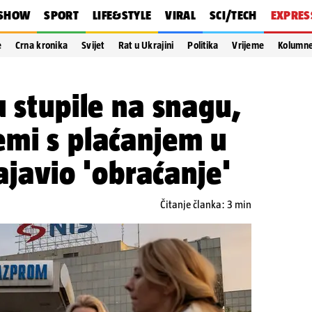
SHOW
SPORT
LIFE&STYLE
VIRAL
SCI/TECH
EXPRES
e
Crna kronika
Svijet
Rat u Ukrajini
Politika
Vrijeme
Kolumn
u stupile na snagu,
emi s plaćanjem u
najavio 'obraćanje'
Čitanje članka: 3 min