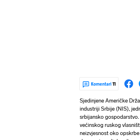
Komentari
11
Sjedinjene Američke Držav
industriji Srbije (NIS), je
srbijansko gospodarstvo. 
većinskog ruskog vlasništv
neizvjesnost oko opskrbe 