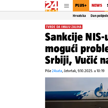
PLUS+
NEWS
Hrvatska
Dan pobjed
TVRDE DA IMAJU ZALIHA
Sankcije NIS-
mogući probl
Srbiji, Vučić 
Piše
24sata
,
četvrtak, 9.10.2025. u 10:19