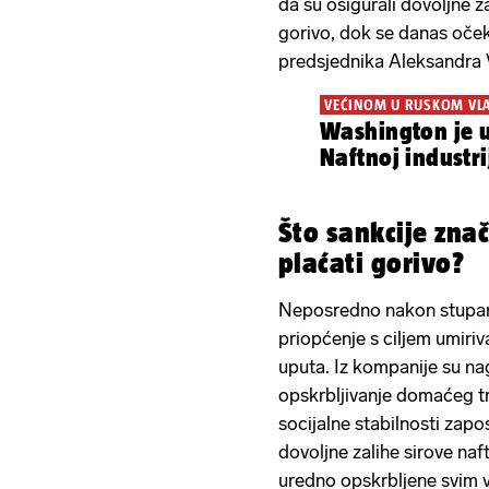
da su osigurali dovoljne z
gorivo, dok se danas oček
predsjednika Aleksandra 
VEĆINOM U RUSKOM VL
Washington je u
Naftnoj industri
Što sankcije zna
plaćati gorivo?
Neposredno nakon stupanj
priopćenje s ciljem umiriv
uputa. Iz kompanije su nagl
opskrbljivanje domaćeg tr
socijalne stabilnosti zapo
dovoljne zalihe sirove na
uredno opskrbljene svim v