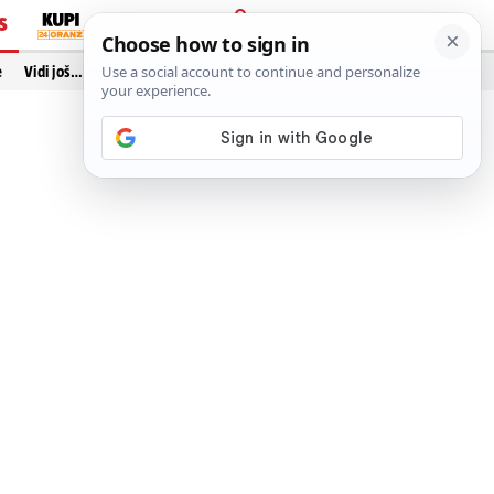
S
PRIJAVA
e
Vidi još…