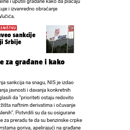
alihe i uputili građane kako da plaćaju
uje i izvanredno obraćanje
Vučića.
ASNIŠTVU
veo sankcije
ji Srbije
če za građane i kako
a sankcija na snagu, NIS je izdao
anja javnosti i davanja konkretnih
asili da "prioriteti ostaju redovito
žišta naftnim derivatima i očuvanje
slenih". Potvrdili su da su osigurane
fte za preradu te da su benzinske crpke
rstama goriva, apelirajući na građane