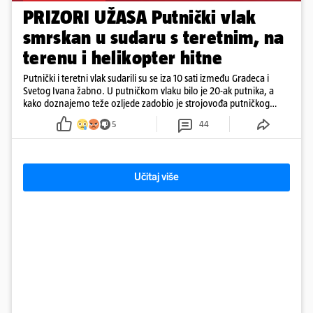
PRIZORI UŽASA Putnički vlak
smrskan u sudaru s teretnim, na
terenu i helikopter hitne
Putnički i teretni vlak sudarili su se iza 10 sati između Gradeca i
Svetog Ivana žabno. U putničkom vlaku bilo je 20-ak putnika, a
kako doznajemo teže ozljede zadobio je strojovođa putničkog
vlaka. Zatvoren je promet, a fotoreporteri Prigorskog objavili su
5
44
prve snimke s mjesta sudara
Učitaj više