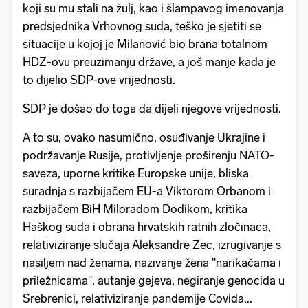
koji su mu stali na žulj, kao i šlampavog imenovanja
predsjednika Vrhovnog suda, teško je sjetiti se
situacije u kojoj je Milanović bio brana totalnom
HDZ-ovu preuzimanju države, a još manje kada je
to dijelio SDP-ove vrijednosti.
SDP je došao do toga da dijeli njegove vrijednosti.
A to su, ovako nasumično, osuđivanje Ukrajine i
podržavanje Rusije, protivljenje proširenju NATO-
saveza, uporne kritike Europske unije, bliska
suradnja s razbijačem EU-a Viktorom Orbanom i
razbijačem BiH Miloradom Dodikom, kritika
Haškog suda i obrana hrvatskih ratnih zločinaca,
relativiziranje slučaja Aleksandre Zec, izrugivanje s
nasiljem nad ženama, nazivanje žena "narikačama i
priležnicama", autanje gejeva, negiranje genocida u
Srebrenici, relativiziranje pandemije Covida...