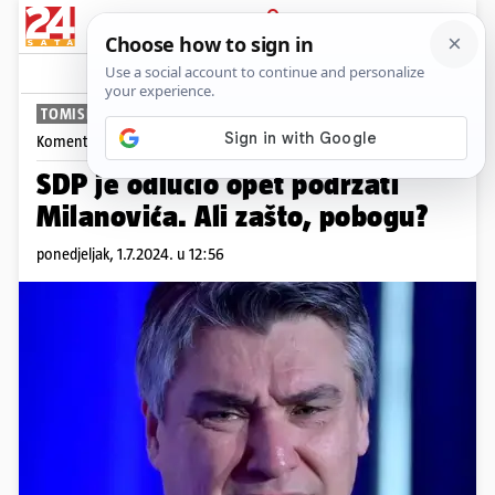
PRIJAVA
News
Komentari
38
TOMISLAV KLAUŠKI
Komentira
Tomislav Klauški
SDP je odlučio opet podržati
Milanovića. Ali zašto, pobogu?
ponedjeljak, 1.7.2024. u 12:56