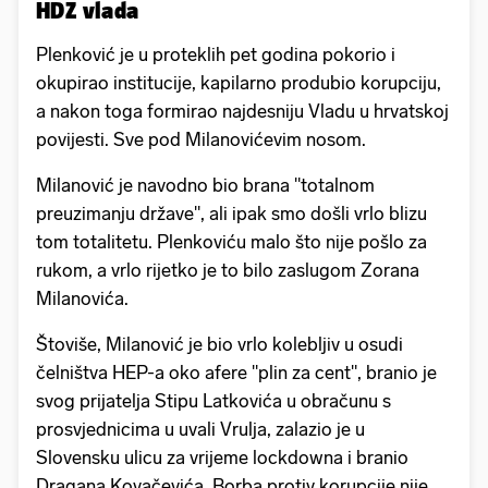
HDZ vlada
Plenković je u proteklih pet godina pokorio i
okupirao institucije, kapilarno produbio korupciju,
a nakon toga formirao najdesniju Vladu u hrvatskoj
povijesti. Sve pod Milanovićevim nosom.
Milanović je navodno bio brana "totalnom
preuzimanju države", ali ipak smo došli vrlo blizu
tom totalitetu. Plenkoviću malo što nije pošlo za
rukom, a vrlo rijetko je to bilo zaslugom Zorana
Milanovića.
Štoviše, Milanović je bio vrlo kolebljiv u osudi
čelništva HEP-a oko afere "plin za cent", branio je
svog prijatelja Stipu Latkovića u obračunu s
prosvjednicima u uvali Vrulja, zalazio je u
Slovensku ulicu za vrijeme lockdowna i branio
Dragana Kovačevića. Borba protiv korupcije nije