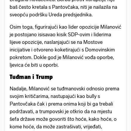
baš često kretala s Pantovčaka, niti je nailazila na
sveopću podršku Ureda predsjednika.
Osim toga, figurirajući kao lider opozicije Milanović
je postojano isisavao kisik SDP-ovim i liderima
lijeve opozicije, naslanjajući se na Mostove
inicijative i otvoreno koketirajući s Domovinskim
pokretom. Dokle god je Milanović vođa oporbe,
ljevica će biti u oporbi.
Tuđman i Trump
Nadalje, Milanović se tuđmanovski odnosio prema
svojim kritičarima, nastupajući kao bully s
Pantovčaka čak i prema onima koji bi ga trebali
podržavati, a trumpovski je otkrio da na mjestu
šefa države može govoriti što hoće, kako hoće, o
kome hoće, da može zastrašivati, vrijeđati,