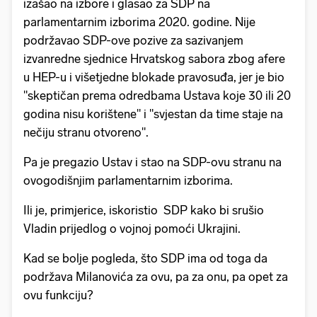
izašao na izbore i glasao za SDP na
parlamentarnim izborima 2020. godine. Nije
podržavao SDP-ove pozive za sazivanjem
izvanredne sjednice Hrvatskog sabora zbog afere
u HEP-u i višetjedne blokade pravosuđa, jer je bio
"skeptičan prema odredbama Ustava koje 30 ili 20
godina nisu korištene" i "svjestan da time staje na
nečiju stranu otvoreno".
Pa je pregazio Ustav i stao na SDP-ovu stranu na
ovogodišnjim parlamentarnim izborima.
Ili je, primjerice, iskoristio SDP kako bi srušio
Vladin prijedlog o vojnoj pomoći Ukrajini.
Kad se bolje pogleda, što SDP ima od toga da
podržava Milanovića za ovu, pa za onu, pa opet za
ovu funkciju?