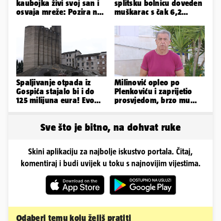
kaubojka živi svoj san i
splitsku bolnicu doveden
osvaja mreže: Pozira na
muškarac s čak 6,2
konjima, nastupa na
promila alkohola u krvi!
rodeu...
Spaljivanje otpada iz
Milinović opleo po
Gospića stajalo bi i do
Plenkoviću i zaprijetio
125 milijuna eura! Evo
prosvjedom, brzo mu
koja je opcija
stigao odgovor građana
najizglednija
Gospića
Sve što je bitno, na dohvat ruke
Skini aplikaciju za najbolje iskustvo portala. Čitaj,
komentiraj i budi uvijek u toku s najnovijim vijestima.
Odaberi temu koju želiš pratiti