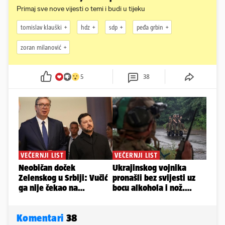
Primaj sve nove vijesti o temi i budi u tijeku
tomislav klauški
hdz
sdp
peđa grbin
zoran milanović
5
38
Komentari
38