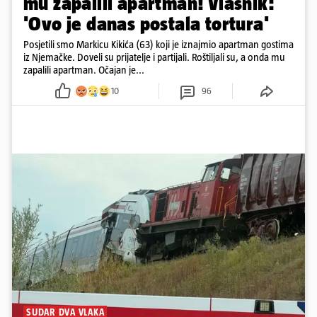
mu zapalili apartman! Vlasnik:
'Ovo je danas postala tortura'
Posjetili smo Markicu Kikića (63) koji je iznajmio apartman gostima
iz Njemačke. Doveli su prijatelje i partijali. Roštiljali su, a onda mu
zapalili apartman. Očajan je...
10
96
SUDAR DVA VLAKA