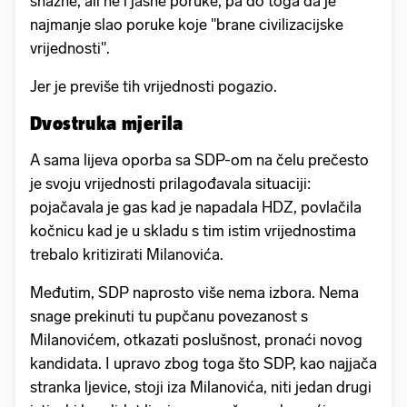
snažne, ali ne i jasne poruke, pa do toga da je
najmanje slao poruke koje "brane civilizacijske
vrijednosti".
Jer je previše tih vrijednosti pogazio.
Dvostruka mjerila
A sama lijeva oporba sa SDP-om na čelu prečesto
je svoju vrijednosti prilagođavala situaciji:
pojačavala je gas kad je napadala HDZ, povlačila
kočnicu kad je u skladu s tim istim vrijednostima
trebalo kritizirati Milanovića.
Međutim, SDP naprosto više nema izbora. Nema
snage prekinuti tu pupčanu povezanost s
Milanovićem, otkazati poslušnost, pronaći novog
kandidata. I upravo zbog toga što SDP, kao najjača
stranka ljevice, stoji iza Milanovića, niti jedan drugi