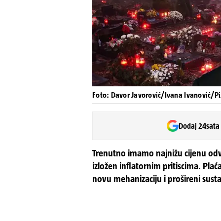
Foto: Davor Javorović/Ivana Ivanović/Pi
Dodaj 24sata
Trenutno imamo najnižu cijenu odv
izložen inflatornim pritiscima. Pl
novu mehanizaciju i prošireni sust