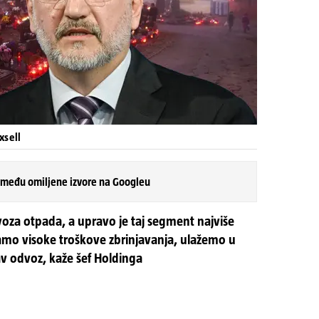
xsell
 među omiljene izvore na Googleu
oza otpada, a upravo je taj segment najviše
aćamo visoke troškove zbrinjavanja, ulažemo u
av odvoz, kaže šef Holdinga