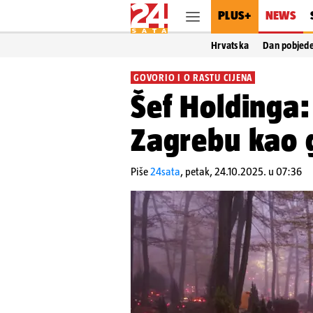
PLUS+
NEWS
Hrvatska
Dan pobjed
GOVORIO I O RASTU CIJENA
Šef Holdinga: 
Zagrebu kao 
Piše
24sata
,
petak, 24.10.2025. u 07:36