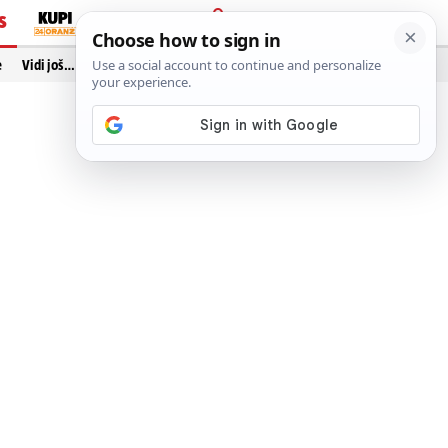
S
PRIJAVA
e
Vidi još…