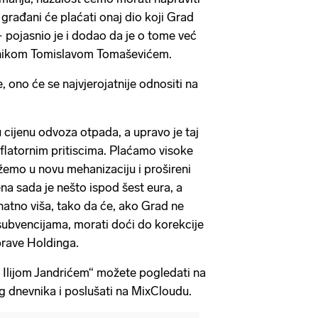
građani će plaćati onaj dio koji Grad
– pojasnio je i dodao da je o tome već
nikom Tomislavom Tomaševićem.
 ono će se najvjerojatnije odnositi na
cijenu odvoza otpada, a upravo je taj
nflatornim pritiscima. Plaćamo visoke
ažemo u novu mehanizaciju i prošireni
na sada je nešto ispod šest eura, a
natno viša, tako da će, ako Grad ne
subvencijama, morati doći do korekcije
prave Holdinga.
s Ilijom Jandrićem“ možete pogledati na
 dnevnika i poslušati na MixCloudu.