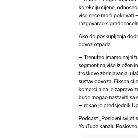
korekciju cijene, odnosno 
više neće moći pokrivati 
razgovarao s gradonačel
Ako do poskupljenja dođe,
odvoz otpada.
– Trenutno imamo najnižu 
segment najviše izložen i
troškove zbrinjavanja, ul
sustav odvoza. Fiksna cije
komercijalna je zapravo z
bude mogao nastaviti sa 
– rekao je predsjednik U
Podcast „Poslovni svijet 
YouTube kanalu Poslovnog