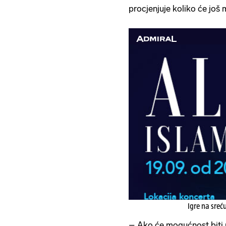
procjenjuje koliko će još 
Igre na sreć
– Ako će mogućnost biti 