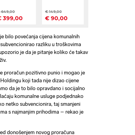
ije bilo povećanja cijena komunalnih
 subvencionirao razliku u troškovima
upozorio je da je pitanje koliko će takav
iv.
e proračun pozitivno punio i mogao je
 Holdingu koji tada nije dizao cijene
o da je to bilo opravdano i socijalno
 plaćaju komunalne usluge podjednako
ko netko subvencionira, taj smanjeni
ima s najmanjim prihodima – rekao je
red donošenjem novog proračuna