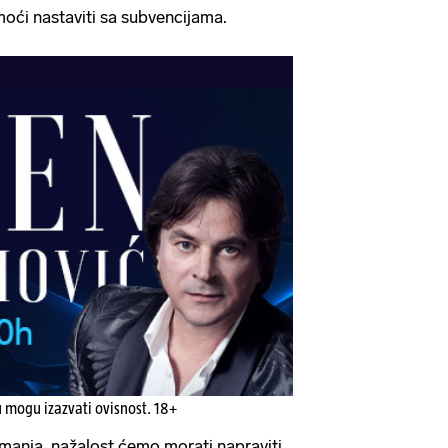
moći nastaviti sa subvencijama.
u mogu izazvati ovisnost. 18+
manja, nažalost ćemo morati napraviti