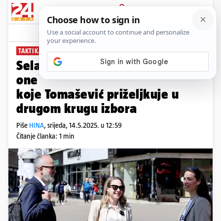
PRIJAVA
News
Komentari
0
TAKTIKA PRED IZBORE
Selak Raspudić: Ne glasajte za
one
koje Tomašević priželjkuje u
drugom krugu izbora
Piše
HINA
,
srijeda, 14.5.2025. u 12:59
Čitanje članka: 1 min