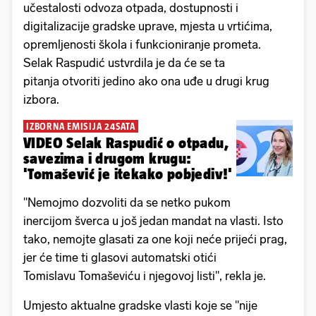
učestalosti odvoza otpada, dostupnosti i
digitalizacije gradske uprave, mjesta u vrtićima,
opremljenosti škola i funkcioniranje prometa.
Selak Raspudić ustvrdila je da će se ta
pitanja otvoriti jedino ako ona uđe u drugi krug
izbora.
IZBORNA EMISIJA 24SATA
VIDEO Selak Raspudić o otpadu,
savezima i drugom krugu:
'Tomašević je itekako pobjediv!'
"Nemojmo dozvoliti da se netko pukom
inercijom šverca u još jedan mandat na vlasti. Isto
tako, nemojte glasati za one koji neće prijeći prag,
jer će time ti glasovi automatski otići
Tomislavu Tomaševiću i njegovoj listi", rekla je.
Umjesto aktualne gradske vlasti koje se "nije