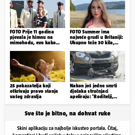
FOTO Prije 11 godina
FOTO Summer ima
pjevala je himnu na
najveće grudi u Britaniji:
mimohodu, evo kako
Ukupno teže 30 kila,
danas izgleda Mia
razmišljam o
Negovetić
smanjivanju...
25 pokazatelja koji
Nakon još jedne smrti
otkrivaju pravo stanje
dječaka stručnjaci
vašeg zdravlja
apeliraju: 'Roditelji,
električni romobili nisu
igračke'
Sve što je bitno, na dohvat ruke
Skini aplikaciju za najbolje iskustvo portala. Čitaj,