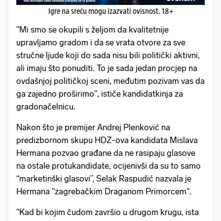
Igre na sreću mogu izazvati ovisnost. 18+
"Mi smo se okupili s željom da kvalitetnije
upravljamo gradom i da se vrata otvore za sve
stručne ljude koji do sada nisu bili politički aktivni,
ali imaju što ponuditi. To je sada jedan procjep na
ovdašnjoj političkoj sceni, međutim pozivam vas da
ga zajedno proširimo", ističe kandidatkinja za
gradonačelnicu.
Nakon što je premijer Andrej Plenković na
predizbornom skupu HDZ-ova kandidata Mislava
Hermana pozvao građane da ne rasipaju glasove
na ostale protukandidate, ocijenivši da su to samo
“marketinški glasovi”, Selak Raspudić nazvala je
Hermana "zagrebačkim Draganom Primorcem".
"Kad bi kojim čudom završio u drugom krugu, ista