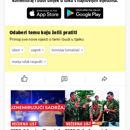
komentiraj i budi uvijek u toku s najnovijim vijestima.
Odaberi temu koju želiš pratiti
Primaj sve nove vijesti o temi i budi u tijeku
izbori
zagreb
tomislav tomašević
marija selak raspudić