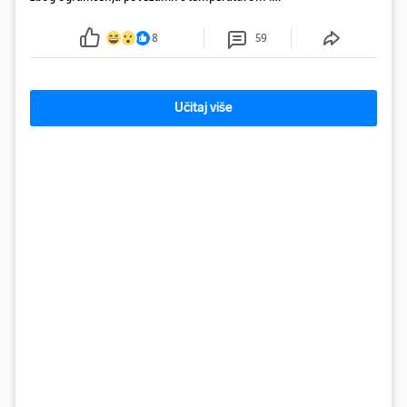
protokom rijeke Save 2003. godine, kada je
smanjenje snage bilo potrebno više od 90 dana.
8
59
Učitaj više