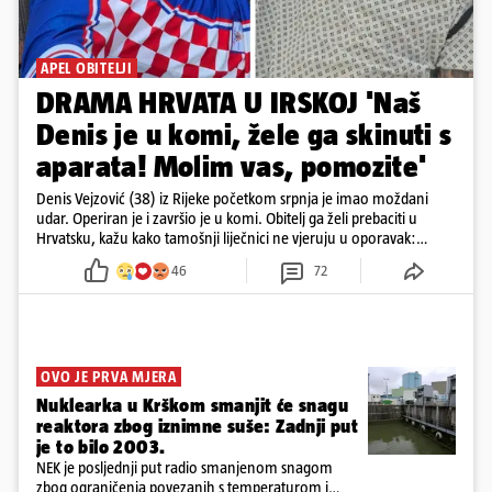
APEL OBITELJI
DRAMA HRVATA U IRSKOJ 'Naš
Denis je u komi, žele ga skinuti s
aparata! Molim vas, pomozite'
Denis Vejzović (38) iz Rijeke početkom srpnja je imao moždani
udar. Operiran je i završio je u komi. Obitelj ga želi prebaciti u
Hrvatsku, kažu kako tamošnji liječnici ne vjeruju u oporavak:
'Imamo 72 sata'
46
72
OVO JE PRVA MJERA
Nuklearka u Krškom smanjit će snagu
reaktora zbog iznimne suše: Zadnji put
je to bilo 2003.
NEK je posljednji put radio smanjenom snagom
zbog ograničenja povezanih s temperaturom i