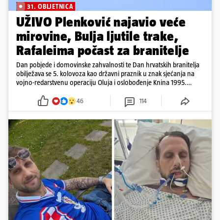
31. OBLJETNICA
UŽIVO Plenković najavio veće
mirovine, Bulja ljutile trake,
Rafaleima počast za branitelje
Dan pobjede i domovinske zahvalnosti te Dan hrvatskih branitelja
obilježava se 5. kolovoza kao državni praznik u znak sjećanja na
vojno-redarstvenu operaciju Oluja i oslobođenje Knina 1995.
godine
46
114