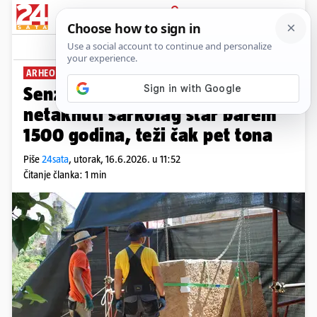
PRIJAVA
News
Komentari
0
ARHEOLOŠKO ČUDO
Senzacija u Cavtatu: Pronašli
netaknuti sarkofag star barem
1500 godina, teži čak pet tona
Piše
24sata
,
utorak, 16.6.2026. u 11:52
Čitanje članka: 1 min