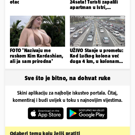
otac
24sata! Turisti zapalili
apartman u Istri,
vlasnik: 'Sezona mi je
završena'
FOTO 'Nazivaju me
UŽIVO Stanje u prometu:
ruskom Kim Kardashian,
Kod Lučkog kolona već
ali ja sam prirodna'
duga 4 km, u kolonama
se vozi prema moru
Sve što je bitno, na dohvat ruke
Skini aplikaciju za najbolje iskustvo portala. Čitaj,
komentiraj i budi uvijek u toku s najnovijim vijestima.
Odaberi temu koju želiš pratiti