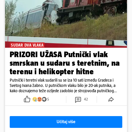
SUDAR DVA VLAKA
PRIZORI UŽASA Putnički vlak
smrskan u sudaru s teretnim, na
terenu i helikopter hitne
Putnički i teretni vlak sudarili su se iza 10 sati između Gradeca i
Svetog Ivana žabno. U putničkom vlaku bilo je 20-ak putnika, a
kako doznajemo teže ozljede zadobio je strojovođa putničkog
vlaka. Zatvoren je promet, a fotoreporteri Prigorskog objavili su
5
42
prve snimke s mjesta sudara
Učitaj više