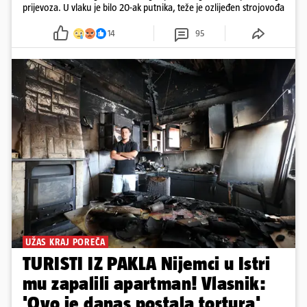
prijevoza. U vlaku je bilo 20-ak putnika, teže je ozlijeđen strojovođa
14
95
UŽAS KRAJ POREČA
TURISTI IZ PAKLA Nijemci u Istri
mu zapalili apartman! Vlasnik:
'Ovo je danas postala tortura'