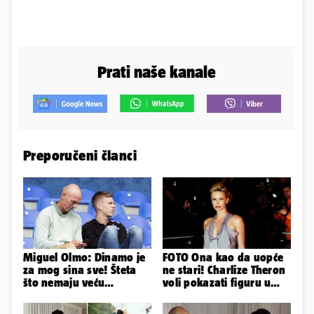
Prati naše kanale
Preporučeni članci
Miguel Olmo: Dinamo je
FOTO Ona kao da uopće
za mog sina sve! Šteta
ne stari! Charlize Theron
što nemaju veću
voli pokazati figuru u
konkurenciju u hrvatskoj
golišavim izdanjima...
ligi...