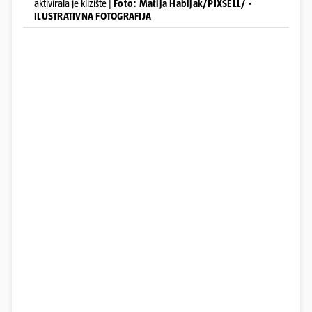
aktivirala je klizište |
Foto: Matija Habljak/PIXSELL/ -
ILUSTRATIVNA FOTOGRAFIJA