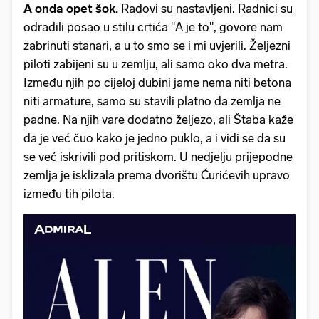
A onda opet šok.
Radovi su nastavljeni. Radnici su
odradili posao u stilu crtića "A je to", govore nam
zabrinuti stanari, a u to smo se i mi uvjerili. Željezni
piloti zabijeni su u zemlju, ali samo oko dva metra.
Između njih po cijeloj dubini jame nema niti betona
niti armature, samo su stavili platno da zemlja ne
padne. Na njih vare dodatno željezo, ali Štaba kaže
da je već čuo kako je jedno puklo, a i vidi se da su
se već iskrivili pod pritiskom. U nedjelju prijepodne
zemlja je isklizala prema dvorištu Ćurićevih upravo
između tih pilota.