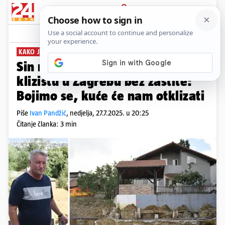
PRIJAVA
News
Komentari
98
KAKO JE OVO MOGUĆE?
Sin naftnog tajkuna gradi na
klizištu u Zagrebu bez zaštite:
Bojimo se, kuće će nam otklizati
Piše
Ivan Pandžić
,
nedjelja, 27.7.2025. u 20:25
Čitanje članka: 3 min