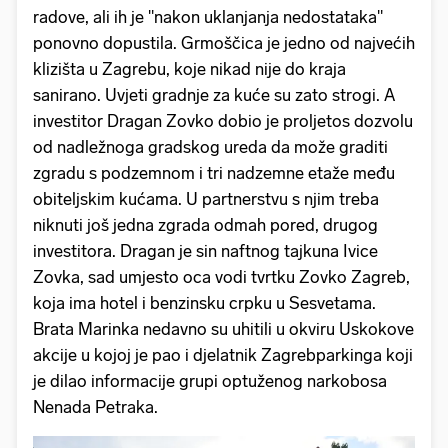
radove, ali ih je "nakon uklanjanja nedostataka"
ponovno dopustila. Grmoščica je jedno od najvećih
klizišta u Zagrebu, koje nikad nije do kraja
sanirano. Uvjeti gradnje za kuće su zato strogi. A
investitor Dragan Zovko dobio je proljetos dozvolu
od nadležnoga gradskog ureda da može graditi
zgradu s podzemnom i tri nadzemne etaže među
obiteljskim kućama. U partnerstvu s njim treba
niknuti još jedna zgrada odmah pored, drugog
investitora. Dragan je sin naftnog tajkuna Ivice
Zovka, sad umjesto oca vodi tvrtku Zovko Zagreb,
koja ima hotel i benzinsku crpku u Sesvetama.
Brata Marinka nedavno su uhitili u okviru Uskokove
akcije u kojoj je pao i djelatnik Zagrebparkinga koji
je dilao informacije grupi optuženog narkobosa
Nenada Petraka.