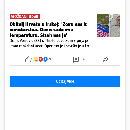
MOŽDANI UDAR
Obitelj Hrvata u Irskoj: 'Zovu nas iz
ministarstva. Denis sada ima
temperaturu. Strah nas je'
Denis Vejzović (38) iz Rijeke početkom srpnja je
imao moždani udar. Operiran je i završio je u komi.
Obitelj ga želi prebaciti u Hrvatsku, kažu kako
tamošnji liječnici ne vjeruju u oporavak: 'Imamo
21
32
72 sata'
Učitaj više