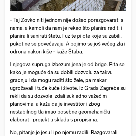
- Taj Zovko niti jednom nije došao porazgovarati s
nama, a kamoli da nam je rekao što planira raditi i
planira li sanirati štetu. I uz te pilote koje su zabili,
pukotine se povećavaju. A bojimo se još većeg zla i
odrona nakon kiše - kaže Štaba.
I njegova supruga izbezumljena je od brige. Pita se
kako je moguće da su dobili dozvolu za takvu
gradnju i da mogu raditi što žele, pa makar
ugrožavali i tuđe kuće i živote. Iz Grada Zagreba su
rekli da su dozvole izdali sukladno važećim
planovima, a kažu da je investitor i zbog
nestabilnog tla imao posebne geomehanički
elaborat i projekt u skladu s propisima.
No, pitanje je jesu li po njemu radili. Razgovarali