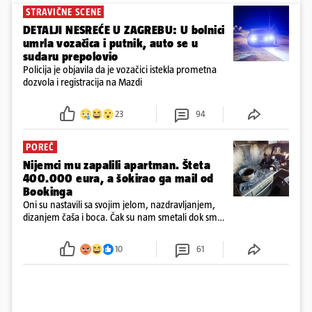
STRAVIČNE SCENE
DETALJI NESREĆE U ZAGREBU: U bolnici
umrla vozačica i putnik, auto se u
sudaru prepolovio
Policija je objavila da je vozačici istekla prometna
dozvola i registracija na Mazdi
23
94
POREČ
Nijemci mu zapalili apartman. Šteta
400.000 eura, a šokirao ga mail od
Bookinga
Oni su nastavili sa svojim jelom, nazdravljanjem,
dizanjem čaša i boca. Čak su nam smetali dok smo
u panici kupili crijeva kako bismo pokušali ugasiti
požar, rekao je vlasnik
10
61