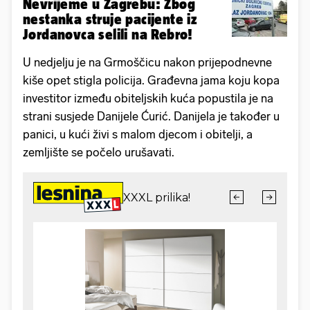
Nevrijeme u Zagrebu: Zbog
nestanka struje pacijente iz
Jordanovca selili na Rebro!
U nedjelju je na Grmoščicu nakon prijepodnevne
kiše opet stigla policija. Građevna jama koju kopa
investitor između obiteljskih kuća popustila je na
strani susjede Danijele Ćurić. Danijela je također u
panici, u kući živi s malom djecom i obitelji, a
zemljište se počelo urušavati.