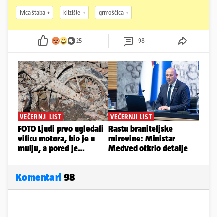
ivica štaba
klizište
grmoščica
25
98
Komentari
98