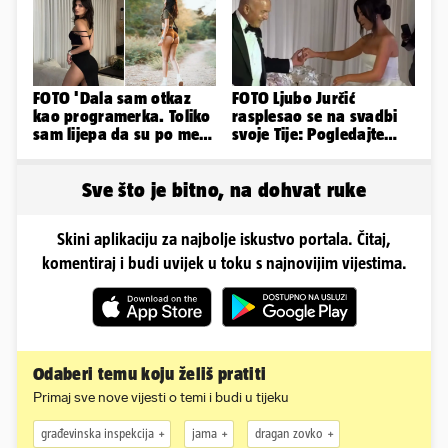
FOTO 'Dala sam otkaz
FOTO Ljubo Jurčić
kao programerka. Toliko
rasplesao se na svadbi
sam lijepa da su po meni
svoje Tije: Pogledajte
napravili lutku'
kako je izgledalo
vjenčanje...
Sve što je bitno, na dohvat ruke
Skini aplikaciju za najbolje iskustvo portala. Čitaj,
komentiraj i budi uvijek u toku s najnovijim vijestima.
Odaberi temu koju želiš pratiti
Primaj sve nove vijesti o temi i budi u tijeku
građevinska inspekcija
jama
dragan zovko