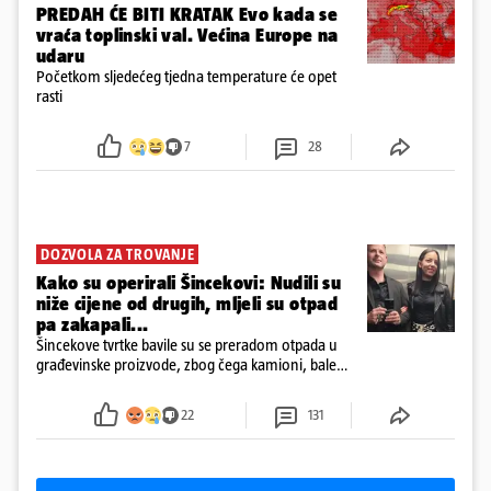
PREDAH ĆE BITI KRATAK Evo kada se
vraća toplinski val. Većina Europe na
udaru
Početkom sljedećeg tjedna temperature će opet
rasti
7
28
DOZVOLA ZA TROVANJE
Kako su operirali Šincekovi: Nudili su
niže cijene od drugih, mljeli su otpad
pa zakapali...
Šincekove tvrtke bavile su se preradom otpada u
građevinske proizvode, zbog čega kamioni, bale
plastike i samljeveni materijal dugo nisu izazivali
sumnju
22
131