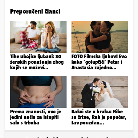
Preporučeni članci
Tihe ubojice ljubavi: 30
FOTO Filmska ljubav! Evo
ženskih ponašanja zbog
kako 'golupčići' Petar i
kojih se muževi
Anastasia zajedno
emocionalno distanciraju
provode ljetne dane
Prema znanosti, ovo je
Kakvi ste u braku: Ribe
jedini način za istopiti
su žrtve, Rak je papučar,
salo s trbuha
Lav pouzdan...