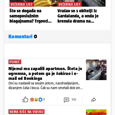
Komentari
0
POREČ
Nijemci mu zapalili apartman. Šteta je
ogromna, a potom ga je šokirao i e-
mail od Bookinga
Oni su nastavili sa svojim jelom, nazdravljanjem,
dizanjem čaša i boca. Čak su nam smetali dok smo
u panici kupili crijeva kako bismo pokušali ugasiti
požar, rekao je vlasnik
11
100
NEMA KIŠE NA VIDIKU