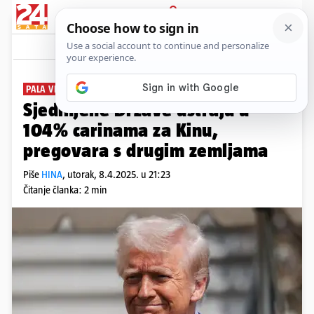
PRIJAVA
News
Komentari
0
PALA VRIJEDNOST DIONICA
Sjedinjene Države ustraju u
104% carinama za Kinu,
pregovara s drugim zemljama
Piše
HINA
,
utorak, 8.4.2025. u 21:23
Čitanje članka: 2 min