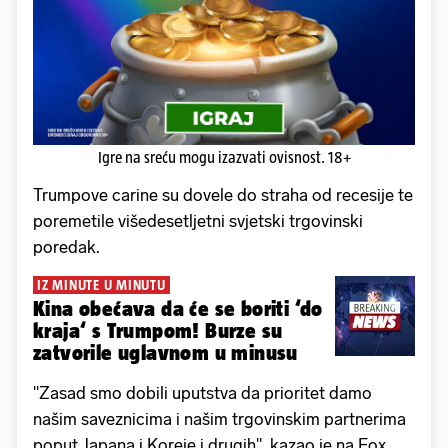
Igre na sreću mogu izazvati ovisnost. 18+
Trumpove carine su dovele do straha od recesije te
poremetile višedesetljetni svjetski trgovinski
poredak.
IZ MINUTE U MINUTU
Kina obećava da će se boriti ‘do
kraja‘ s Trumpom! Burze su
zatvorile uglavnom u minusu
"Zasad smo dobili uputstva da prioritet damo
našim saveznicima i našim trgovinskim partnerima
poput Japana i Koreje i drugih", kazao je na Fox