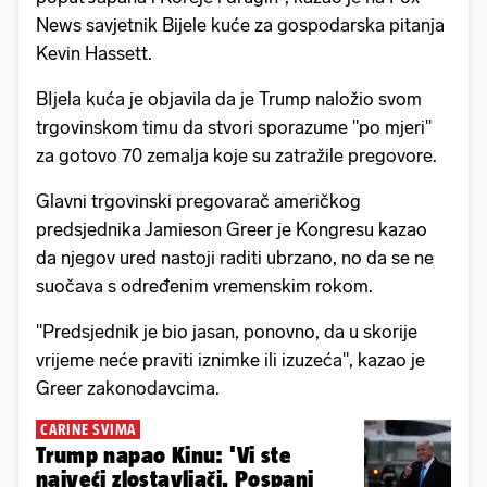
News savjetnik Bijele kuće za gospodarska pitanja
Kevin Hassett.
BIjela kuća je objavila da je Trump naložio svom
trgovinskom timu da stvori sporazume "po mjeri"
za gotovo 70 zemalja koje su zatražile pregovore.
Glavni trgovinski pregovarač američkog
predsjednika Jamieson Greer je Kongresu kazao
da njegov ured nastoji raditi ubrzano, no da se ne
suočava s određenim vremenskim rokom.
"Predsjednik je bio jasan, ponovno, da u skorije
vrijeme neće praviti iznimke ili izuzeća", kazao je
Greer zakonodavcima.
CARINE SVIMA
Trump napao Kinu: 'Vi ste
najveći zlostavljači. Pospani