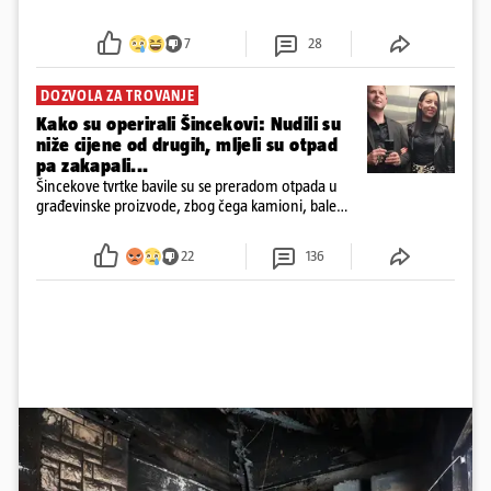
7
28
DOZVOLA ZA TROVANJE
Kako su operirali Šincekovi: Nudili su
niže cijene od drugih, mljeli su otpad
pa zakapali...
Šincekove tvrtke bavile su se preradom otpada u
građevinske proizvode, zbog čega kamioni, bale
plastike i samljeveni materijal dugo nisu izazivali
sumnju
22
136