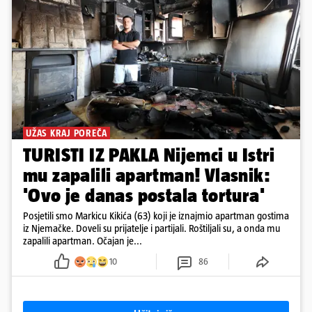
UŽAS KRAJ POREČA
TURISTI IZ PAKLA Nijemci u Istri
mu zapalili apartman! Vlasnik:
'Ovo je danas postala tortura'
Posjetili smo Markicu Kikića (63) koji je iznajmio apartman gostima
iz Njemačke. Doveli su prijatelje i partijali. Roštiljali su, a onda mu
zapalili apartman. Očajan je...
10
86