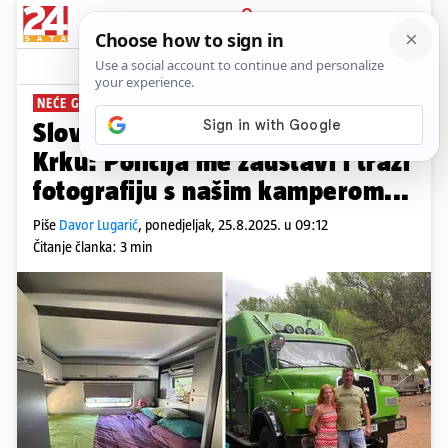
PRIJAVA
News
Komentari
22
NEĆE GA PRODATI
PLUS+
Slovenska atrakcija u Puntu na
Krku: Policija me zaustavi i traži
fotografiju s našim kamperom...
Piše
Davor Lugarić
,
ponedjeljak, 25.8.2025. u 09:12
Čitanje članka: 3 min