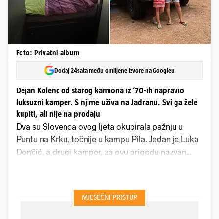
Foto: Privatni album
Dodaj 24sata među omiljene izvore na Googleu
Dejan Kolenc od starog kamiona iz ‘70-ih napravio
luksuzni kamper. S njime uživa na Jadranu. Svi ga žele
kupiti, ali nije na prodaju
Dva su Slovenca ovog ljeta okupirala pažnju u
Puntu na Krku, točnije u kampu Pila. Jedan je Luka
Dončić, a drugi kamper, za ovu prigodu nazvan
Shrek. Prvi je jedan od najboljih svjetskih
košarkaša, koji još od djetinjstva ljeta provodi u
kampu na Krku, a drugi je nešto stariji - nekad
crveni vatrogasni kamion iz 1976. godine, koji je
danas zeleni kamper.