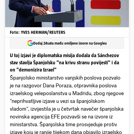
Foto: YVES HERMAN/REUTERS
Dodaj 24sata među omiljene izvore na Googleu
U toj izjavi je diplomatska misija dodala da Sánchezov
stav stavlja Španjolsku "na krivu stranu povijesti" i da
on "demonizira Izrael"
Španjolsko ministarstvo vanjskih poslova pozvalo
je na razgovor Dana Poraza, otpravnika poslova
izraelskog veleposlanstva u Madridu, zbog njegove
"neprihvatljive izjave u vezi sa španjolskom
vladom", izvijestila je u četvrtak navečer španjolska
novinska agencija EFE pozvavši se na izvore iz
ministarstva. Španjolska time prosvjeduje protiv
izjave koju je ranije tijekom dana objavilo izraelsko