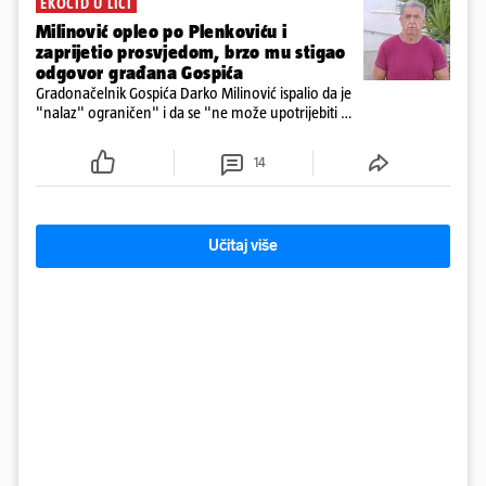
EKOCID U LICI
Milinović opleo po Plenkoviću i
zaprijetio prosvjedom, brzo mu stigao
odgovor građana Gospića
Gradonačelnik Gospića Darko Milinović ispalio da je
"nalaz" ograničen" i da se "ne može upotrijebiti za
sudske sporove". Građani Gospića ga podsjetili da
ga je naručio Uskok i da je dio spisa
14
Učitaj više