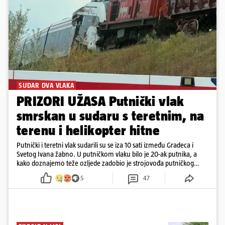
SUDAR DVA VLAKA
PRIZORI UŽASA Putnički vlak
smrskan u sudaru s teretnim, na
terenu i helikopter hitne
Putnički i teretni vlak sudarili su se iza 10 sati između Gradeca i
Svetog Ivana žabno. U putničkom vlaku bilo je 20-ak putnika, a
kako doznajemo teže ozljede zadobio je strojovođa putničkog
vlaka. Zatvoren je promet, a fotoreporteri Prigorskog objavili su
5
47
prve snimke s mjesta sudara