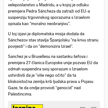
veleposlanstvo u Madridu, a u kojoj je odluku
premijera Pedra Sáncheza da zatraži od EU-a
suspenziju trgovinskog sporazuma s Izraelom
opisala kao "moralno neobranjivu".
U toj izjavi je diplomatska misija dodala da
Sánchezov stav stavlja Španjolsku "na krivu stranu
povijesti" i da on "demonizira Izrael".
Sanchez je u Bruxellesu na sastanku šefova i
premijera 27 članica Europske unije pozvao EU da
odmah suspendira svoj sporazum s Izraelom
ustvrdivši da je "više nego očito" da ta
bliskoistočna zemlja krši ljudska prava u Pojasu
Gaze, te da ondje provodi "genocid" nad
Palestincima.