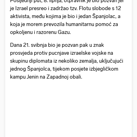
Posljednji put, 8. lipnja, otpravnik je bio pozvan jer
je Izrael presreo i zadržao tzv. Flotu slobode s 12
aktivista, među kojima je bio i jedan Španjolac, a
koja je morem prevozila humanitarnu pomoć za
opkoljenu i razorenu Gazu.
Dana 21. svibnja bio je pozvan pak u znak
prosvjeda protiv pucnjave izraelske vojske na
skupinu diplomata iz nekoliko zemalja, uključujući
jednog Španjolca, tijekom posjete izbjegličkom
kampu Jenin na Zapadnoj obali.