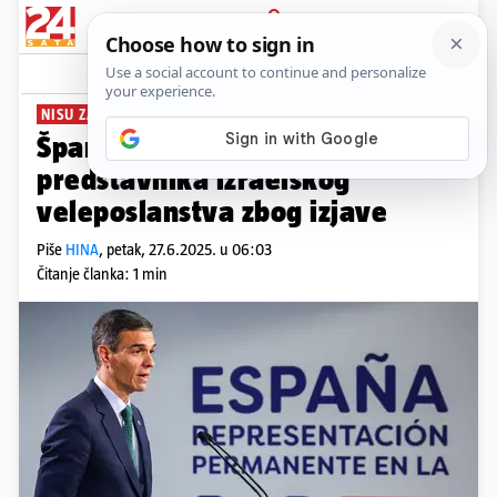
PRIJAVA
News
Komentari
0
NISU ZADOVOLJNI
Španjolska pozvala na razgovor
predstavnika izraelskog
veleposlanstva zbog izjave
Piše
HINA
,
petak, 27.6.2025. u 06:03
Čitanje članka: 1 min