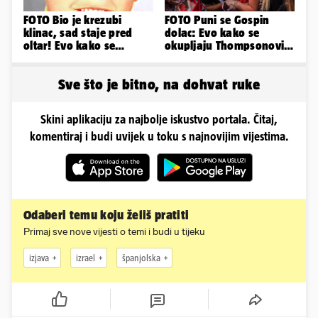
FOTO Bio je krezubi
FOTO Puni se Gospin
klinac, sad staje pred
dolac: Evo kako se
oltar! Evo kako se
okupljaju Thompsonovi
mijenjao jedan od
obožavatelji u Imotskom
najvećih...
Sve što je bitno, na dohvat ruke
Skini aplikaciju za najbolje iskustvo portala. Čitaj,
komentiraj i budi uvijek u toku s najnovijim vijestima.
Odaberi temu koju želiš pratiti
Primaj sve nove vijesti o temi i budi u tijeku
izjava
izrael
španjolska