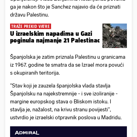
ga je nakon što je Sanchez najavio da će priznati
državu Palestinu.
TRAŽE PREKID VATRE
U izraelskim napadima u Gazi
poginula najmanje 21 Palestinac
Španjolska je zatim priznala Palestinu u granicama
iz 1967. godine te smatra da se Izrael mora povući
s okupiranih teritorija.
"Stav koji je zauzela španjolska vlada stavlja
Španjolsku na najekstremnije - i sve izoliranije -
margine europskog stava o Bliskom istoku. I
stavlja je, nažalost, na krivu stranu povijesti",
ustvrdio je izraelski otpravnik poslova u Madridu.