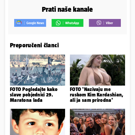
Prati naše kanale
Preporučeni članci
FOTO Pogledajte kako
FOTO 'Nazivaju me
slave pobjednici 29.
ruskom Kim Kardashian,
Maratona lađa
ali ja sam prirodna'