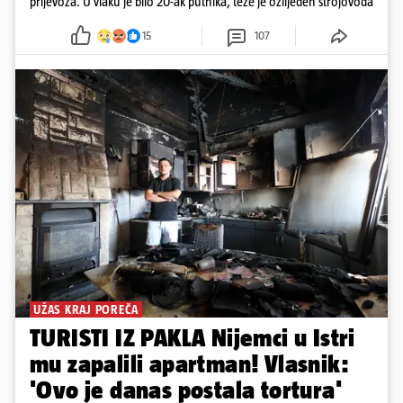
prijevoza. U vlaku je bilo 20-ak putnika, teže je ozlijeđen strojovođa
15
107
UŽAS KRAJ POREČA
TURISTI IZ PAKLA Nijemci u Istri
mu zapalili apartman! Vlasnik:
'Ovo je danas postala tortura'