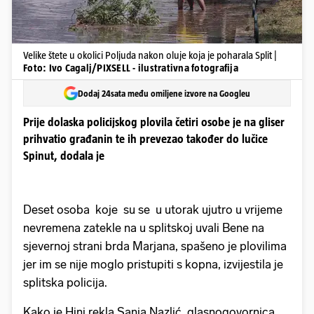
Velike štete u okolici Poljuda nakon oluje koja je poharala Split |
Foto: Ivo Cagalj/PIXSELL - ilustrativna fotografija
Dodaj 24sata među omiljene izvore na Googleu
Prije dolaska policijskog plovila četiri osobe je na gliser
prihvatio građanin te ih prevezao također do lučice
Spinut, dodala je
Deset osoba koje su se u utorak ujutro u vrijeme
nevremena zatekle na u splitskoj uvali Bene na
sjevernoj strani brda Marjana, spašeno je plovilima
jer im se nije moglo pristupiti s kopna, izvijestila je
splitska policija.
Kako je Hini rekla Sanja Nazlić, glasnogovornica