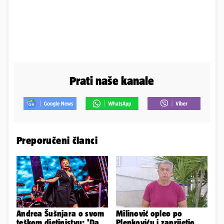
Prati naše kanale
Preporučeni članci
Andrea Šušnjara o svom
Milinović opleo po
teškom djetinjstvu: 'Da
Plenkoviću i zaprijetio