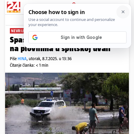
PRIJAVA
News
Komentari
0
NEVRIJEME POHARALO SPLIT
Spasili deset ljudi uslijed oluje
na plovilima u splitskoj uvali
Piše
HINA
,
utorak, 8.7.2025. u 13:36
Čitanje članka: < 1 min