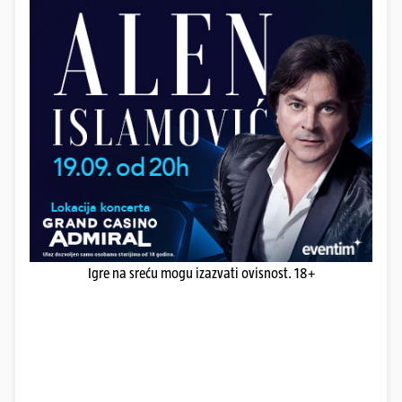
Igre na sreću mogu izazvati ovisnost. 18+