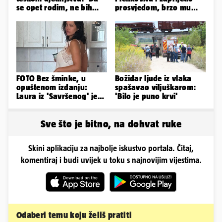
se opet rodim, ne bih
prosvjedom, brzo mu
odabrala istu obitelj...'
stigao odgovor građana
Gospića
FOTO Bez šminke, u
Božidar ljude iz vlaka
opuštenom izdanju:
spašavao viljuškarom:
Laura iz 'Savršenog' je
'Bilo je puno krvi'
objavila fotke sa svog
odmora
Sve što je bitno, na dohvat ruke
Skini aplikaciju za najbolje iskustvo portala. Čitaj,
komentiraj i budi uvijek u toku s najnovijim vijestima.
Odaberi temu koju želiš pratiti