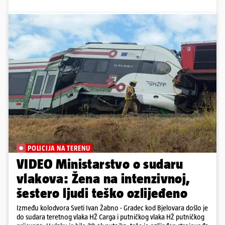
POLICIJA NA TERENU
VIDEO Ministarstvo o sudaru
vlakova: Žena na intenzivnoj,
šestero ljudi teško ozlijeđeno
Između kolodvora Sveti Ivan Žabno - Gradec kod Bjelovara došlo je
do sudara teretnog vlaka HŽ Carga i putničkog vlaka HŽ putničkog