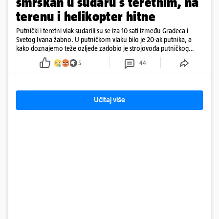
smrskan u sudaru s teretnim, na
terenu i helikopter hitne
Putnički i teretni vlak sudarili su se iza 10 sati između Gradeca i
Svetog Ivana žabno. U putničkom vlaku bilo je 20-ak putnika, a
kako doznajemo teže ozljede zadobio je strojovođa putničkog
vlaka. Zatvoren je promet, a fotoreporteri Prigorskog objavili su
5
44
prve snimke s mjesta sudara
Učitaj više