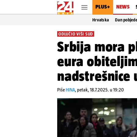
PLUS+
NEWS
Hrvatska
Dan pobjed
ODLUČIO VIŠI SUD
Srbija mora p
eura obitelji
nadstrešnice
Piše
HINA
,
petak, 18.7.2025. u 19:20