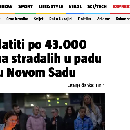
SHOW
SPORT
LIFE&STYLE
VIRAL
SCI/TECH
EXPRES
e
Crna kronika
Svijet
Rat u Ukrajini
Politika
Vrijeme
Kolumn
latiti po 43.000
ma stradalih u padu
 u Novom Sadu
Čitanje članka: 1 min