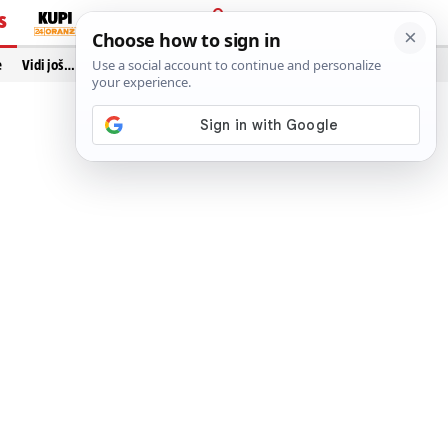
S
PRIJAVA
e
Vidi još…