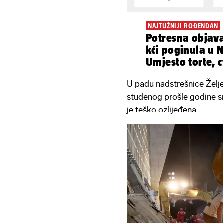
NAJTUŽNIJI ROĐENDAN
Potresna objava
kći poginula u
Umjesto torte, 
U padu nadstrešnice Želj
studenog prošle godine sm
je teško ozlijeđena.