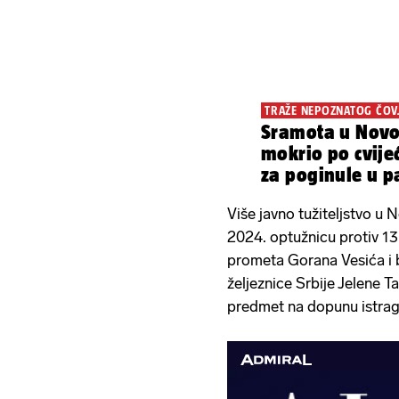
TRAŽE NEPOZNATOG ČOV
Sramota u Novo
mokrio po cvije
za poginule u 
nadstrešnice
Više javno tužiteljstvo u
2024. optužnicu protiv 13
prometa Gorana Vesića i b
željeznice Srbije Jelene T
predmet na dopunu istrag