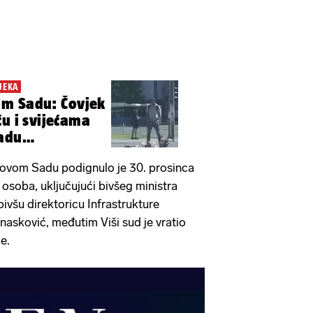
JEKA
m Sadu: Čovjek
ću i svijećama
padu
 Novom Sadu podignulo je 30. prosinca
 osoba, uključujući bivšeg ministra
ivšu direktoricu Infrastrukture
anasković, međutim Viši sud je vratio
e.