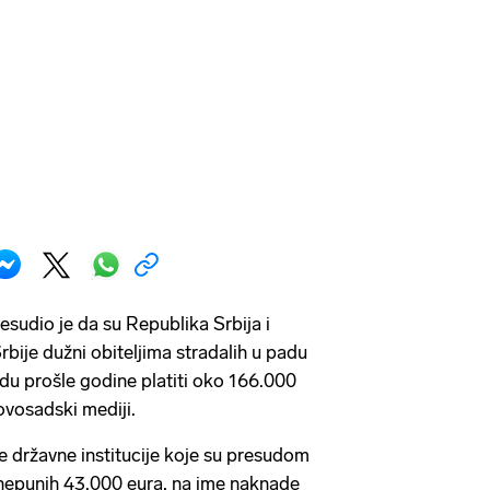
sudio je da su Republika Srbija i
Srbije dužni obiteljima stradalih u padu
u prošle godine platiti oko 166.000
novosadski mediji.
vije državne institucije koje su presudom
 nepunih 43.000 eura, na ime naknade