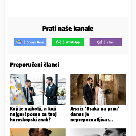
Prati naše kanale
Preporučeni članci
Koji je najbolji, a koji
Ana iz 'Braka na prvu'
najgori posao za tvoj
danas je
horoskopski znak?
neprepoznatljiva:
Odselila je iz Hrvatske, a
ovako sad izgleda