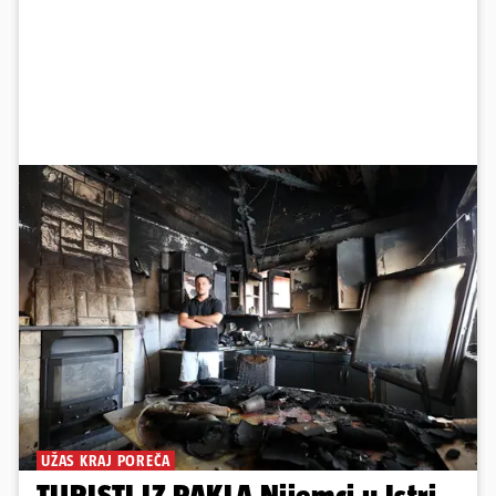
UŽAS KRAJ POREČA
TURISTI IZ PAKLA Nijemci u Istri