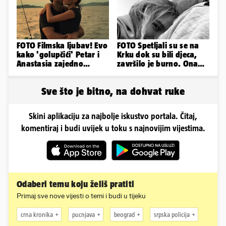
FOTO Filmska ljubav! Evo
FOTO Spetljali su se na
kako 'golupčići' Petar i
Krku dok su bili djeca,
Anastasia zajedno
završilo je burno. Ona
provode ljetne dane
sad želi 50 milijuna eura
Sve što je bitno, na dohvat ruke
Skini aplikaciju za najbolje iskustvo portala. Čitaj,
komentiraj i budi uvijek u toku s najnovijim vijestima.
Odaberi temu koju želiš pratiti
Primaj sve nove vijesti o temi i budi u tijeku
crna kronika
pucnjava
beograd
srpska policija