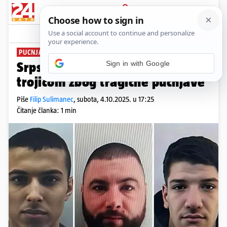
PRIJAVA
News
Komentari
10
PUCNJAVA U BEGEŠU
Srpska policija traga za ovom
trojicom zbog tragične pucnjave
Piše
Filip Sulimanec
,
subota, 4.10.2025. u 17:25
Čitanje članka: 1 min