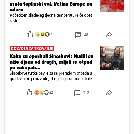
vraća toplinski val. Većina Europe na
udaru
Početkom sljedećeg tjedna temperature će opet
rasti
7
28
DOZVOLA ZA TROVANJE
Kako su operirali Šincekovi: Nudili su
niže cijene od drugih, mljeli su otpad
pa zakapali...
Šincekove tvrtke bavile su se preradom otpada u
građevinske proizvode, zbog čega kamioni, bale
plastike i samljeveni materijal dugo nisu izazivali
sumnju
22
140