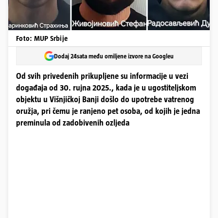
Foto: MUP Srbije
Dodaj 24sata među omiljene izvore na Googleu
Od svih privedenih prikupljene su informacije u vezi
događaja od 30. rujna 2025., kada je u ugostiteljskom
objektu u Višnjičkoj Banji došlo do upotrebe vatrenog
oružja, pri čemu je ranjeno pet osoba, od kojih je jedna
preminula od zadobivenih ozljeda