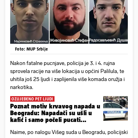
Foto: MUP Srbije
Nakon fatalne pucnjave, policija je 3. i 4. rujna
sprovela racije na više lokacija u općini Palilula, te
uhitila još 25 ljudi i zaplijenila više komada oružja i
narkotika.
OZLIJEĐENO PET LJUDI
Poznat motiv krvavog napada u
Beogradu: Napadači su ušli u
kafić i samo počeli pucati...
Naime, po nalogu Višeg suda u Beogradu, policijski