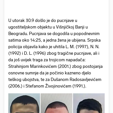
U utorak 30.9 došlo je do pucnjave u
ugostiteljskom objektu u Višnjičkoj Banji u
Beogradu. Pucnjava se dogodila u popodnevnim
satima oko 14:25, a jedna žena je ubijena. Srpska
policija objavila kako je uhitila L. M. (1997), N. N.
(1992) i D. L. (1996) zbog tragične pucnjave, ali i
da još uvijek traga za trojicom napadača:
Strahinjom Marinkovićem (2001.) zbog postojanja
osnovne sumnje da je počinio kazneno djelo
teškog ubojstva, te za Dušanom Radosavljevićem
(2006.) i Stefanom Živojinovićem (1991.).