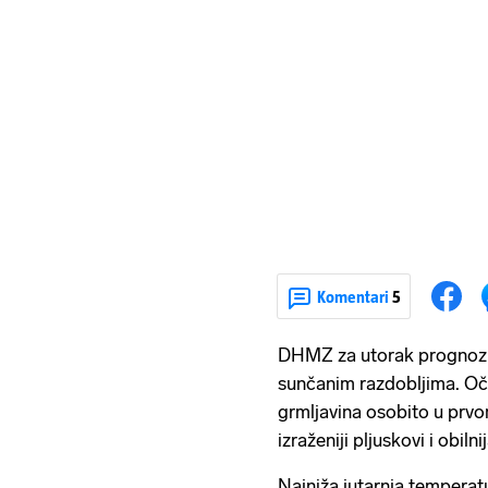
Komentari
5
DHMZ za utorak prognozir
sunčanim razdobljima. Oče
grmljavina osobito u prvo
izraženiji pljuskovi i obiln
Najniža jutarnja temperat