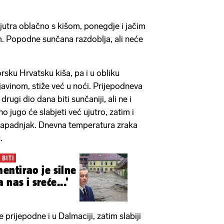
 jutra oblačno s kišom, ponegdje i jačim
m. Popodne sunčana razdoblja, ali neće
orsku Hrvatsku kiša, pa i u obliku
javinom, stiže već u noći. Prijepodneva
rugi dio dana biti sunčaniji, ali ne i
no jugo će slabjeti već ujutro, zatim i
zapadnjak. Dnevna temperatura zraka
.
 BITI
ntirao je silne
 nas i sreće...'
 prijepodne i u Dalmaciji, zatim slabiji