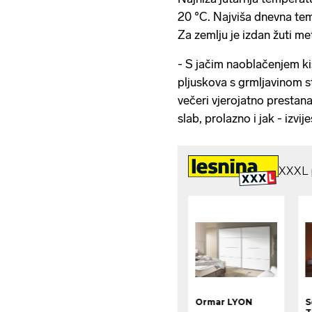
20 °C. Najviša dnevna te
Za zemlju je izdan žuti m
- S jačim naoblačenjem kiš
pljuskova s grmljavinom s
večeri vjerojatno prestana
slab, prolazno i jak - izvi