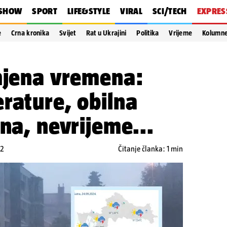
SHOW
SPORT
LIFE&STYLE
VIRAL
SCI/TECH
EXPRES
e
Crna kronika
Svijet
Rat u Ukrajini
Politika
Vrijeme
Kolumn
omjena vremena:
rature, obilna
ina, nevrijeme...
12
Čitanje članka: 1 min