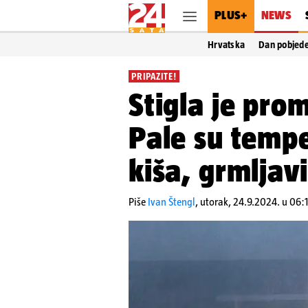
PLUS+
NEWS
Hrvatska
Dan pobjed
PRIPAZITE!
Stigla je pr
Pale su tempe
kiša, grmljav
Piše
Ivan Štengl
,
utorak, 24.9.2024. u 06: