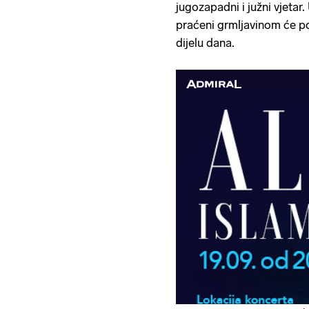
jugozapadni i južni vjetar
praćeni grmljavinom će po
dijelu dana.