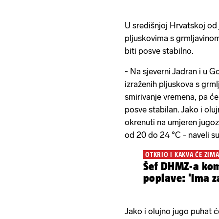
U središnjoj Hrvatskoj od
pljuskovima s grmljavino
biti posve stabilno.
- Na sjeverni Jadran i u G
izraženih pljuskova s grml
smirivanje vremena, pa će d
posve stabilan. Jako i oluj
okrenuti na umjeren jugo
od 20 do 24 °C - naveli su
OTKRIO I KAKVA ĆE ZIMA
Šef DHMZ-a kome
poplave: 'Ima za
Jako i olujno jugo puhat će