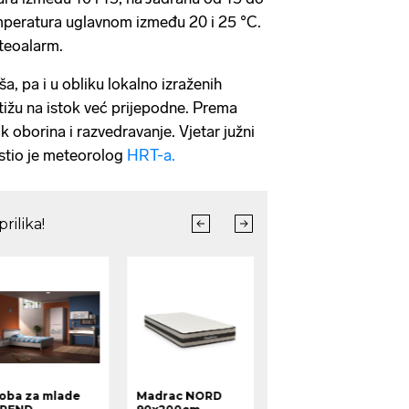
mperatura uglavnom između 20 i 25 °C.
eteoalarm.
a, pa i u obliku lokalno izraženih
tižu na istok već prijepodne. Prema
k oborina i razvedravanje. Vjetar južni
jestio je meteorolog
HRT-a.