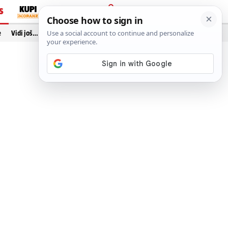
S
PRIJAVA
e
Vidi još…