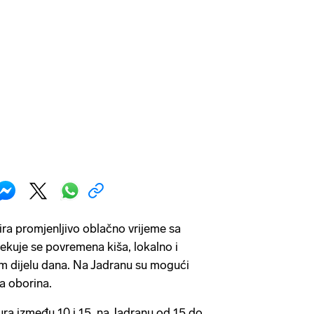
a promjenljivo oblačno vrijeme sa
kuje se povremena kiša, lokalno i
m dijelu dana. Na Jadranu su mogući
ija oborina.
ura između 10 i 15, na Jadranu od 15 do