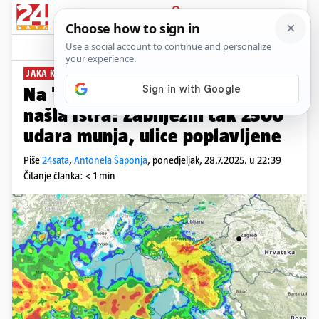
PRIJAVA
News
Komentari
30
JAKA KIŠA, GRMLJAVINA...
Na 'udaru' obilne kiše prva se
našla Istra: Zabilježili čak 2500
udara munja, ulice poplavljene
Piše
24sata
,
Antonela Šaponja
,
ponedjeljak, 28.7.2025. u 22:39
Čitanje članka: < 1 min