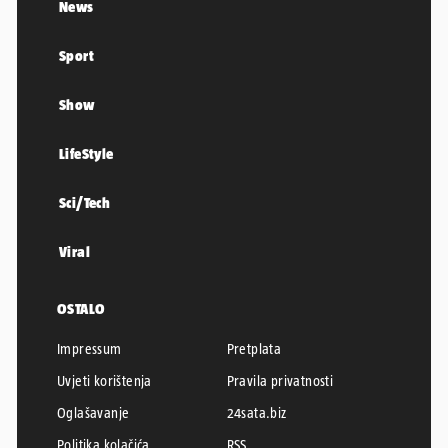
News
Sport
Show
LifeStyle
Sci/Tech
Viral
OSTALO
Impressum
Pretplata
Uvjeti korištenja
Pravila privatnosti
Oglašavanje
24sata.biz
Politika kolačića
RSS