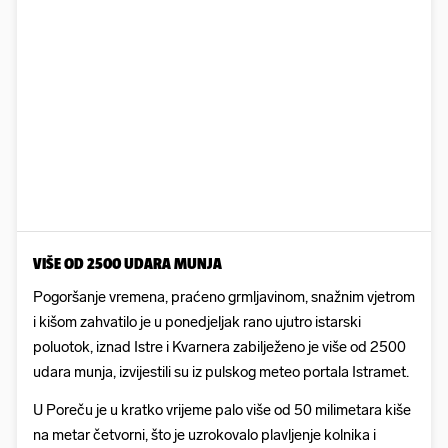
VIŠE OD 2500 UDARA MUNJA
Pogoršanje vremena, praćeno grmljavinom, snažnim vjetrom
i kišom zahvatilo je u ponedjeljak rano ujutro istarski
poluotok, iznad Istre i Kvarnera zabilježeno je više od 2500
udara munja, izvijestili su iz pulskog meteo portala Istramet.
U Poreču je u kratko vrijeme palo više od 50 milimetara kiše
na metar četvorni, što je uzrokovalo plavljenje kolnika i