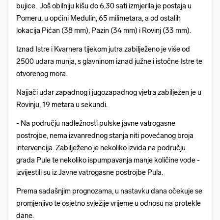
bujice. Još obilniju kišu do 6,30 sati izmjerila je postaja u
Pomeru, u općini Medulin, 65 milimetara, a od ostalih
lokacija Pićan (38 mm), Pazin (34 mm) i Rovinj (33 mm).
Iznad Istre i Kvarnera tijekom jutra zabilježeno je više od
2500 udara munja, s glavninom iznad južne i istočne Istre te
otvorenog mora.
Najjači udar zapadnog i jugozapadnog vjetra zabilježen je u
Rovinju, 19 metara u sekundi.
- Na području nadležnosti pulske javne vatrogasne
postrojbe, nema izvanrednog stanja niti povećanog broja
intervencija. Zabilježeno je nekoliko izvida na području
grada Pule te nekoliko ispumpavanja manje količine vode -
izvijestili su iz Javne vatrogasne postrojbe Pula.
Prema sadašnjim prognozama, u nastavku dana očekuje se
promjenjivo te osjetno svježije vrijeme u odnosu na protekle
dane.