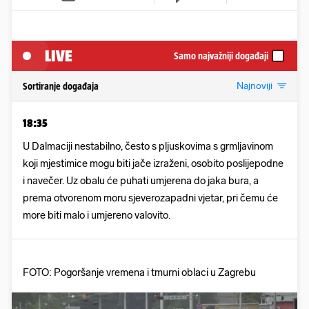
LIVE
Samo najvažniji događaji
Najnoviji
Sortiranje događaja
18:35
U Dalmaciji nestabilno, često s pljuskovima s grmljavinom
koji mjestimice mogu biti jače izraženi, osobito poslijepodne
i navečer. Uz obalu će puhati umjerena do jaka bura, a
prema otvorenom moru sjeverozapadni vjetar, pri čemu će
more biti malo i umjereno valovito.
FOTO: Pogoršanje vremena i tmurni oblaci u Zagrebu