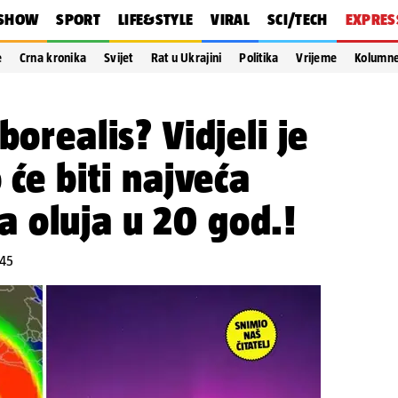
SHOW
SPORT
LIFE&STYLE
VIRAL
SCI/TECH
EXPRES
e
Crna kronika
Svijet
Rat u Ukrajini
Politika
Vrijeme
Kolumn
borealis? Vidjeli je
 će biti najveća
 oluja u 20 god.!
:45