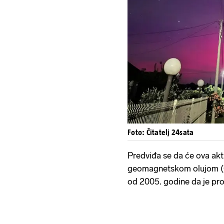
Foto: Čitatelj 24sata
Predviđa se da će ova ak
geomagnetskom olujom (G5)
od 2005. godine da je pro