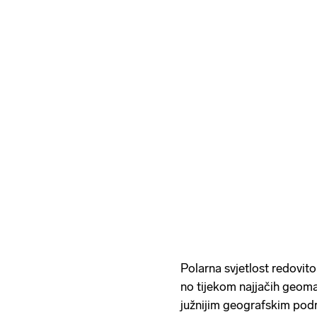
Polarna svjetlost redovit
no tijekom najjačih geomag
južnijim geografskim podr