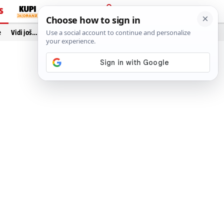
S
PRIJAVA
e
Vidi još…