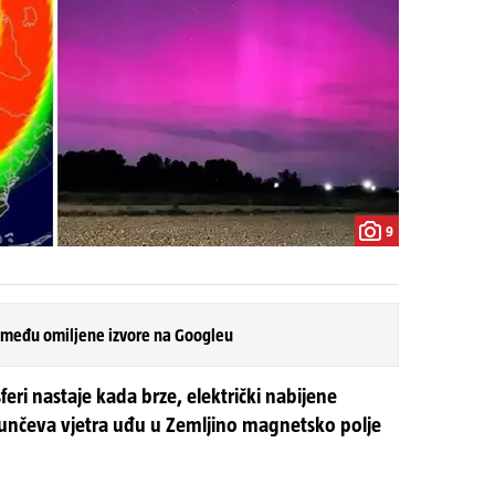
9
 među omiljene izvore na Googleu
feri nastaje kada brze, električki nabijene
z Sunčeva vjetra uđu u Zemljino magnetsko polje