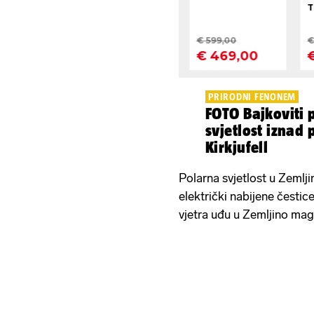
PRIRODNI FENONEM
FOTO Bajkoviti p
svjetlost iznad 
Kirkjufell
Polarna svjetlost u Zemlji
električki nabijene čestic
vjetra uđu u Zemljino mag