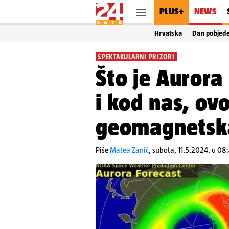
PLUS+
NEWS
Hrvatska
Dan pobjed
SPEKTAKULARNI PRIZORI
Što je Aurora 
i kod nas, ovo
geomagnetska
Piše
Matea Zanić
,
subota, 11.5.2024. u 08