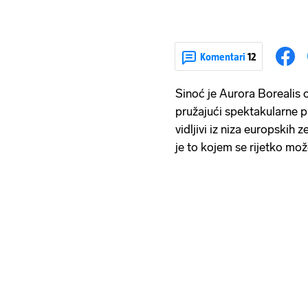
Komentari
12
Sinoć je Aurora Borealis 
pružajući spektakularne pri
vidljivi iz niza europskih
je to kojem se rijetko mož