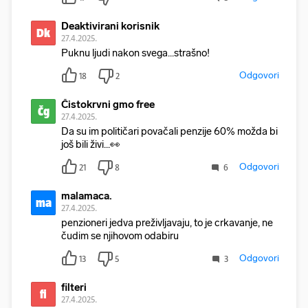
Deaktivirani korisnik
Dk
27.4.2025.
Puknu ljudi nakon svega...strašno!
Odgovori
18
2
Čistokrvni gmo free
Čg
27.4.2025.
Da su im političari povačali penzije 60% možda bi
još bili živi...👀
Odgovori
21
8
6
malamaca.
ma
27.4.2025.
penzioneri jedva preživljavaju, to je crkavanje, ne
čudim se njihovom odabiru
Odgovori
13
5
3
filteri
fi
27.4.2025.