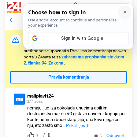
PRIJAVA
Komentari
66
Relevantni
Važna obavijest:
Svaki korisnik koji želi komentirati članke obvezan je
prethodno se upoznati s Pravilima komentiranja na web
portalu 24sata te sa
zabranama propisanim stavkom
2. članka 94. Zakona
.
Pravila komentiranja
maliplavi124
ma
27.4.2025.
nemaju ljudi za cokoladu unucima ubili im
dostojanstvo nakon 40 g staza navecer kopaju po
kontejnerima i boce skupljaju, ona krivi njega on
nju, eto zasto smo s
Prikaži još ↓
Odgovori
17
5