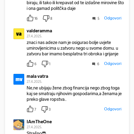
biraju, ili tako ili krepavat od te izdašne mirovine što
i ona gamad politčka daje
Odgovori
16
8
5
valderamma
va
27.4.2025.
znaci nas adeze nam je osigurao bolje uvjete
umirovljenicima u zatvoru nego u svome domu. u
zatvoru bar imamo besplatna tri obroka i grijanje
Odgovori
6
1
6
mala vatra
mv
27.4.2025.
Ne,ne ubijaju žene zbog financija nego zbog toga
kaj se smatraju njihovim gospodarima,a ženama je
preko glave ropstva..
Odgovori
7
3
IAmTheOne
27.4.2025.
Strašno😎