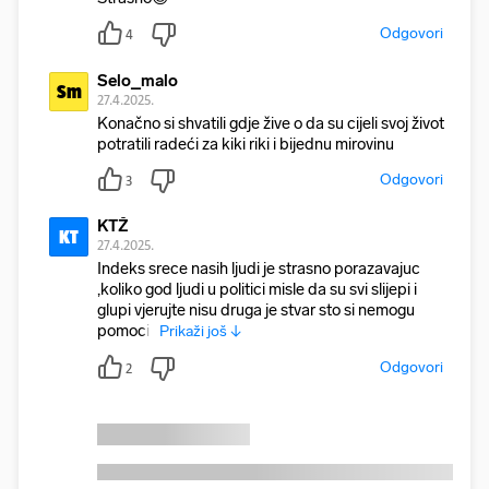
Odgovori
4
Selo_malo
Sm
27.4.2025.
Konačno si shvatili gdje žive o da su cijeli svoj život
potratili radeći za kiki riki i bijednu mirovinu
Odgovori
3
KTŽ
KT
27.4.2025.
Indeks srece nasih ljudi je strasno porazavajuc
,koliko god ljudi u politici misle da su svi slijepi i
glupi vjerujte nisu druga je stvar sto si nemogu
pomoci i
Prikaži još ↓
Odgovori
2