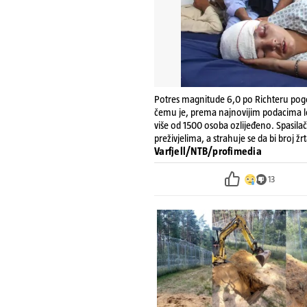
Potres magnitude 6,0 po Richteru pogod
čemu je, prema najnovijim podacima loka
više od 1500 osoba ozlijeđeno. Spasilačk
preživjelima, a strahuje se da bi broj ž
Varfjell/NTB/profimedia
13