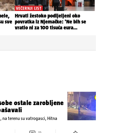
obe ostale zarobljene
pašavali
u, na terenu su vatrogasci, Hitna
12