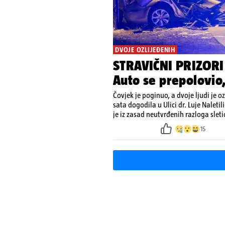
DVOJE OZLIJEĐENIH
STRAVIČNI PRIZORI
Auto se prepolovio
Čovjek je poginuo, a dvoje ljudi je o
sata dogodila u Ulici dr. Luje Nale
je iz zasad neutvrđenih razloga sleti
15