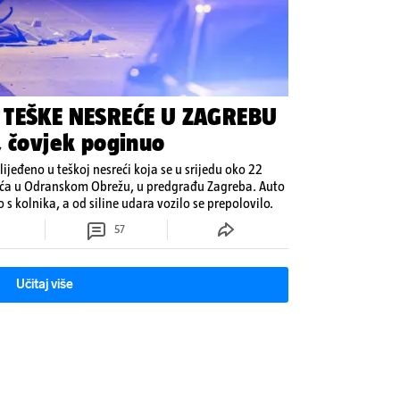
 TEŠKE NESREĆE U ZAGREBU
, čovjek poginuo
zlijeđeno u teškoj nesreći koja se u srijedu oko 22
tilića u Odranskom Obrežu, u predgrađu Zagreba. Auto
o s kolnika, a od siline udara vozilo se prepolovilo.
57
Učitaj više