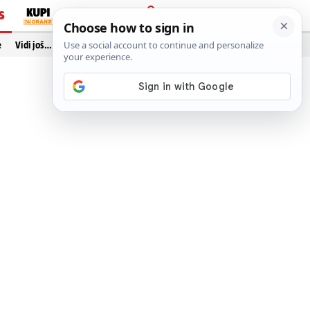
S
PRIJAVA
e
Vidi još…