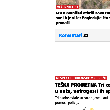
Komentari
22
NESREĆA U ODRANSKOM OBREŽU
TEŠKA PROMETNA Tri os
u autu, vatrogasci ih s
Tri osobe ostale su zarobljene u aut
pomoć i policija
3