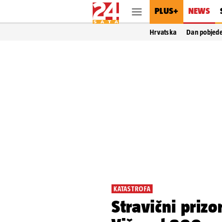
PLUS+
NEWS
Hrvatska
Dan pobjed
KATASTROFA
Stravični prizo