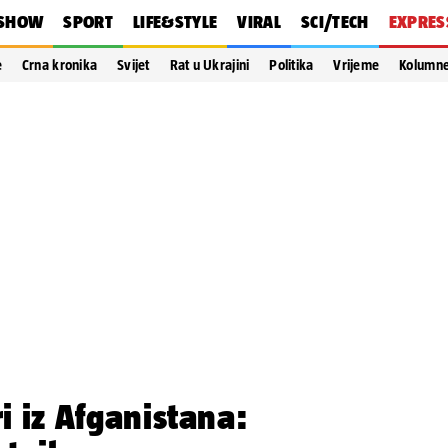
SHOW
SPORT
LIFE&STYLE
VIRAL
SCI/TECH
EXPRES
e
Crna kronika
Svijet
Rat u Ukrajini
Politika
Vrijeme
Kolumn
ri iz Afganistana: