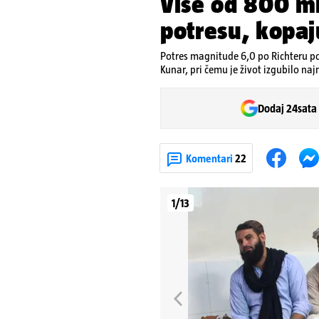
Više od 800 m
potresu, kopa
Potres magnitude 6,0 po Richteru po
Kunar, pri čemu je život izgubilo naj
Dodaj 24sata
Komentari
22
1/13