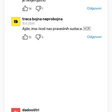
je nevjerojatno
Odgovori
14
1
treca bojna neprobojna
tb
15.6.2026.
Ajde, ima i kod nas pravednih sudaca. 🇭🇷
Odgovori
15
3
dadooštri