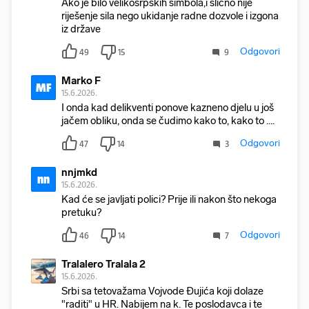
Ako je bilo velikosrpskih simbola,i slično nije
riješenje sila nego ukidanje radne dozvole i izgona
iz države
Odgovori
49
15
9
Marko F
MF
15.6.2026.
I onda kad delikventi ponove kazneno djelu u još
jačem obliku, onda se čudimo kako to, kako to ....
Odgovori
47
14
3
nnjmkd
nn
15.6.2026.
Kad će se javljati polici? Prije ili nakon što nekoga
pretuku?
Odgovori
46
14
7
Tralalero Tralala 2
15.6.2026.
Srbi sa tetovažama Vojvode Ðujića koji dolaze
"raditi" u HR. Nabijem na k. Te poslodavca i te