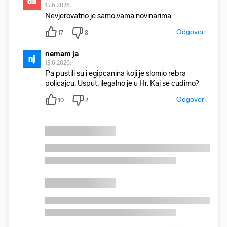
da
15.6.2026.
Nevjerovatno je samo vama novinarima
Odgovori
17
8
nemam ja
nj
15.6.2026.
Pa pustili su i egipcanina koji je slomio rebra
policajcu. Usput, ilegalno je u Hr. Kaj se cudimo?
Odgovori
10
2