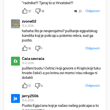
"radnike!!! Tjeraj to iz Hrvatske!!!
Odgovori
37
18
23
zvone02
15.6.2026.
hahaha što je nevjerojatno? puštanje egipatskog
bandita koji je policajcu polomio rebra, sud ga
pustio.
Odgovori
19
1
Ćaća sevraća
Ćs
15.6.2026.
pušteni budu I četnici koji govore o Krajini,koji tuku
hrvate čekići a po kninu.ovi momci nisu nikoga ni
dotakli
Odgovori
17
4
jerry2506
je
15.6.2026.
Pustio Egipćana koji je našao našeg policajaca to