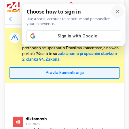
PRIJAVA
Komentari
150
Relevantni
Važna obavijest:
Svaki korisnik koji želi komentirati članke obvezan je
prethodno se upoznati s Pravilima komentiranja na web
portalu 24sata te sa
zabranama propisanim stavkom
2. članka 94. Zakona
.
Pravila komentiranja
diktamosh
di
15.6.2026.