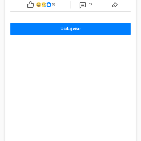
19
17
Učitaj više