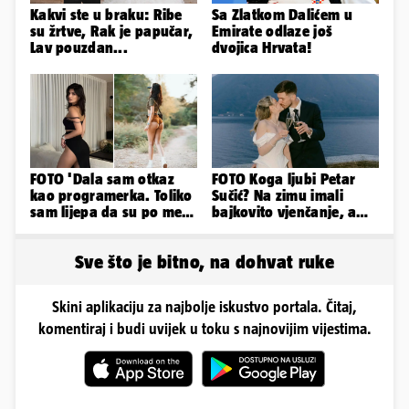
Kakvi ste u braku: Ribe
Sa Zlatkom Dalićem u
su žrtve, Rak je papučar,
Emirate odlaze još
Lav pouzdan...
dvojica Hrvata!
FOTO 'Dala sam otkaz
FOTO Koga ljubi Petar
kao programerka. Toliko
Sučić? Na zimu imali
sam lijepa da su po meni
bajkovito vjenčanje, a
napravili lutku'
sada je na svijet stigao -
sin!
Sve što je bitno, na dohvat ruke
Skini aplikaciju za najbolje iskustvo portala. Čitaj,
komentiraj i budi uvijek u toku s najnovijim vijestima.