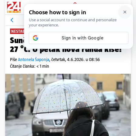
PRIJAVA
News
Komentari
1
NESTABILNO VRIJEME
Sunčano i toplo, temperature do
27 °C. U petak nova runda kiše!
Piše
Antonela Šaponja
,
četvrtak, 4.6.2026. u 08:56
Čitanje članka: < 1 min