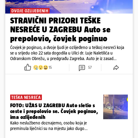
DVOJE OZLIJEĐENIH
STRAVIČNI PRIZORI TEŠKE
NESREĆE U ZAGREBU Auto se
prepolovio, čovjek poginuo
Čovjek je poginuo, a dvoje ljudi je ozlijeđeno u teškoj nesreći koja
se u srijedu oko 22 sata dogodila u Ulici dr. Luje Naletilića u
Odranskom Obrežu, u predgrađu Zagreba. Auto je iz zasad
neutvrđenih razloga sletio s kolnika, a od siline udara vozilo se
15
57
prepolovilo.
TEŠKA NESREĆA
FOTO: UŽAS U ZAGREBU Auto sletio s
ceste i prepolovio se. Čovjek poginuo,
ima ozlijeđenih
Kako neslužbeno doznajemo, osobu koja je
preminula liječnici su na mjestu jako dugo
reanimirali