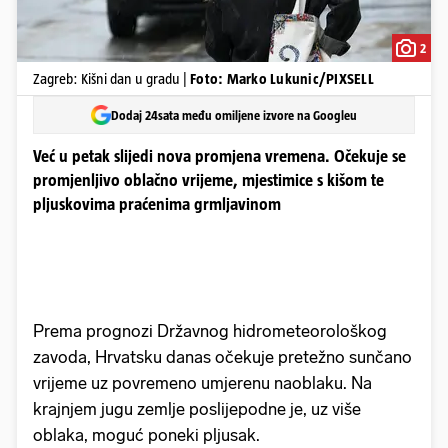
2
Zagreb: Kišni dan u gradu |
Foto: Marko Lukunic/PIXSELL
Dodaj 24sata među omiljene izvore na Googleu
Već u petak slijedi nova promjena vremena. Očekuje se
promjenljivo oblačno vrijeme, mjestimice s kišom te
pljuskovima praćenima grmljavinom
Prema prognozi Državnog hidrometeorološkog
zavoda, Hrvatsku danas očekuje pretežno sunčano
vrijeme uz povremeno umjerenu naoblaku. Na
krajnjem jugu zemlje poslijepodne je, uz više
oblaka, moguć poneki pljusak.