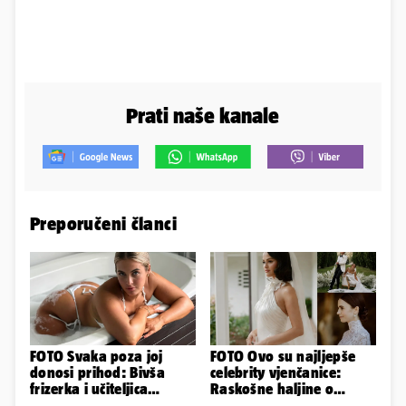
Prati naše kanale
Preporučeni članci
FOTO Svaka poza joj
FOTO Ovo su najljepše
donosi prihod: Bivša
celebrity vjenčanice:
frizerka i učiteljica
Raskošne haljine o
oblinama je zapalila
kojima je pričao cijeli