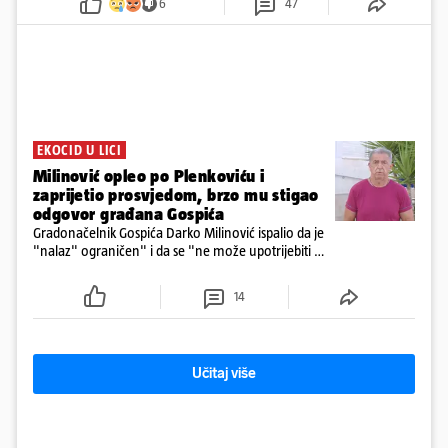
6
47
prve snimke s mjesta sudara
EKOCID U LICI
Milinović opleo po Plenkoviću i
zaprijetio prosvjedom, brzo mu stigao
odgovor građana Gospića
Gradonačelnik Gospića Darko Milinović ispalio da je
"nalaz" ograničen" i da se "ne može upotrijebiti za
sudske sporove". Građani Gospića ga podsjetili da
ga je naručio Uskok i da je dio spisa
14
Učitaj više