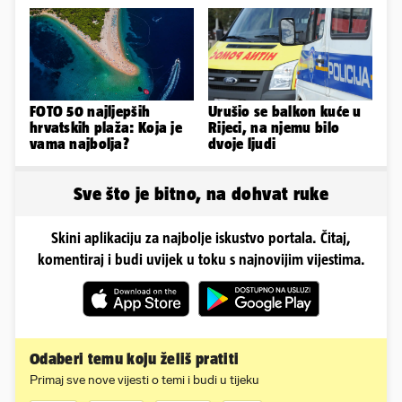
Instagram
svijet
FOTO 50 najljepših
Urušio se balkon kuće u
hrvatskih plaža: Koja je
Rijeci, na njemu bilo
vama najbolja?
dvoje ljudi
Sve što je bitno, na dohvat ruke
Skini aplikaciju za najbolje iskustvo portala. Čitaj,
komentiraj i budi uvijek u toku s najnovijim vijestima.
Odaberi temu koju želiš pratiti
Primaj sve nove vijesti o temi i budi u tijeku