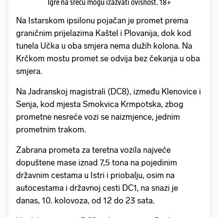
Igre na sreću mogu izazvati ovisnost. 18+
Na Istarskom ipsilonu pojačan je promet prema
graničnim prijelazima Kaštel i Plovanija, dok kod
tunela Učka u oba smjera nema dužih kolona. Na
Krčkom mostu promet se odvija bez čekanja u oba
smjera.
Na Jadranskoj magistrali (DC8), između Klenovice i
Senja, kod mjesta Smokvica Krmpotska, zbog
prometne nesreće vozi se naizmjence, jednim
prometnim trakom.
Zabrana prometa za teretna vozila najveće
dopuštene mase iznad 7,5 tona na pojedinim
državnim cestama u Istri i priobalju, osim na
autocestama i državnoj cesti DC1, na snazi je
danas, 10. kolovoza, od 12 do 23 sata.