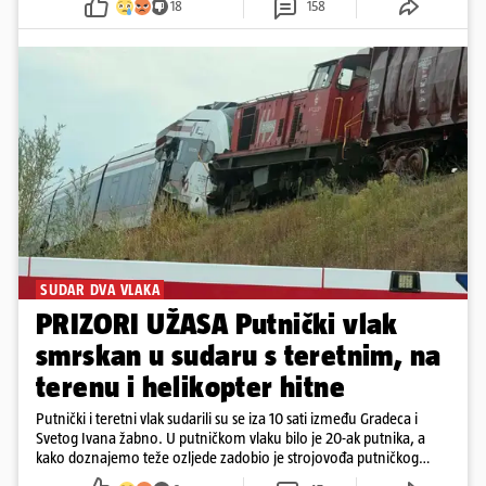
18
158
SUDAR DVA VLAKA
PRIZORI UŽASA Putnički vlak
smrskan u sudaru s teretnim, na
terenu i helikopter hitne
Putnički i teretni vlak sudarili su se iza 10 sati između Gradeca i
Svetog Ivana žabno. U putničkom vlaku bilo je 20-ak putnika, a
kako doznajemo teže ozljede zadobio je strojovođa putničkog
vlaka. Zatvoren je promet, a fotoreporteri Prigorskog objavili su