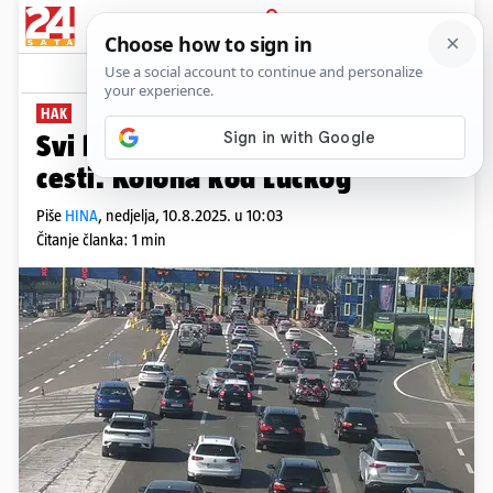
PRIJAVA
News
Komentari
3
HAK
Svi krenuli na more. Gužve na
cesti. Kolona kod Lučkog
Piše
HINA
,
nedjelja, 10.8.2025. u 10:03
Čitanje članka: 1 min