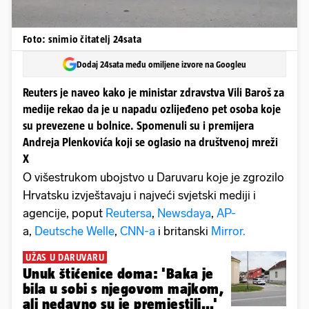
Foto: snimio čitatelj 24sata
Dodaj 24sata među omiljene izvore na Googleu
Reuters je naveo kako je ministar zdravstva Vili Baroš za
medije rekao da je u napadu ozlijeđeno pet osoba koje
su prevezene u bolnice. Spomenuli su i premijera
Andreja Plenkovića koji se oglasio na društvenoj mreži
X
O višestrukom ubojstvo u Daruvaru koje je zgrozilo
Hrvatsku izvještavaju i najveći svjetski mediji i
agencije, poput
Reutersa
,
Newsdaya
,
AP-
a,
Deutsche Welle
,
CNN-a
i britanski
Mirror.
UŽAS U DARUVARU
Unuk štićenice doma: 'Baka je
bila u sobi s njegovom majkom,
ali nedavno su je premjestili...'