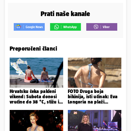
Prati naše kanale
Preporučeni članci
Hrvatsku čeka pakleni
FOTO Druga boja
vikend: Subota donosi
bikinija, isti učinak: Eva
vrućine do 38 °C, stižu i
Longoria na plaži
grmljavinski pljuskovi
pipkala svoje zanosne
obline