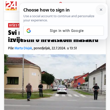
PRIJAVA
News
Komentari
5
VIŠESTRUKO UBOJSTVO ZGROZILO SVIJET
Svi najpoznatiji svjetski mediji
izvijestili o hrvatskom masakru
Piše
Marta Divjak
,
ponedjeljak, 22.7.2024. u 13:51