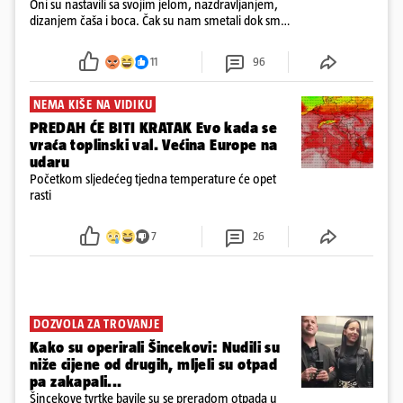
Oni su nastavili sa svojim jelom, nazdravljanjem,
dizanjem čaša i boca. Čak su nam smetali dok smo
u panici kupili crijeva kako bismo pokušali ugasiti
požar, rekao je vlasnik
11
96
NEMA KIŠE NA VIDIKU
PREDAH ĆE BITI KRATAK Evo kada se
vraća toplinski val. Većina Europe na
udaru
Početkom sljedećeg tjedna temperature će opet
rasti
7
26
DOZVOLA ZA TROVANJE
Kako su operirali Šincekovi: Nudili su
niže cijene od drugih, mljeli su otpad
pa zakapali...
Šincekove tvrtke bavile su se preradom otpada u