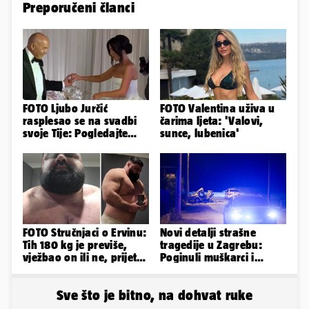
Preporučeni članci
FOTO Ljubo Jurčić
FOTO Valentina uživa u
rasplesao se na svadbi
čarima ljeta: 'Valovi,
svoje Tije: Pogledajte
sunce, lubenica'
kako je izgledalo
vjenčanje...
FOTO Stručnjaci o Ervinu:
Novi detalji strašne
Tih 180 kg je previše,
tragedije u Zagrebu:
vježbao on ili ne, prijete
Poginuli muškarci i
mu mnoge komplikacije
vozačica otprije poznati
policiji
Sve što je bitno, na dohvat ruke