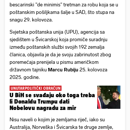
bescarinski "de minimis" tretman za robu koja se u
poštanskim pošiljkama šalje u SAD, što stupa na
snagu 29. kolovoza.
Svjetska poštanska unija (UPU), agencija sa
sjedištem u Švicarskoj koja promiče suradnju
između poštanskih službi svojih 192 zemalja
članica, objavila je da je svoju zabrinutost zbog
poremećaja prenijela u pismu američkom
državnom tajniku
Marcu Rubiju
25. kolovoza
2025. godine.
UNUTARPOLITIČKI OBRAČUN
U BiH se svađaju oko toga treba
li Donaldu Trumpu dati
Nobelovu nagradu za mir
Nisu naveli o kojim je zemljama riječ, iako su
Australija, Norveška i Švicarska te druge zemlje,