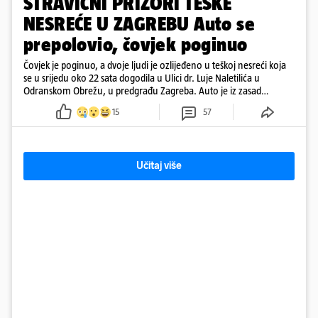
STRAVIČNI PRIZORI TEŠKE
NESREĆE U ZAGREBU Auto se
prepolovio, čovjek poginuo
Čovjek je poginuo, a dvoje ljudi je ozlijeđeno u teškoj nesreći koja
se u srijedu oko 22 sata dogodila u Ulici dr. Luje Naletilića u
Odranskom Obrežu, u predgrađu Zagreba. Auto je iz zasad
neutvrđenih razloga sletio s kolnika, a od siline udara vozilo se
15
57
prepolovilo.
Učitaj više