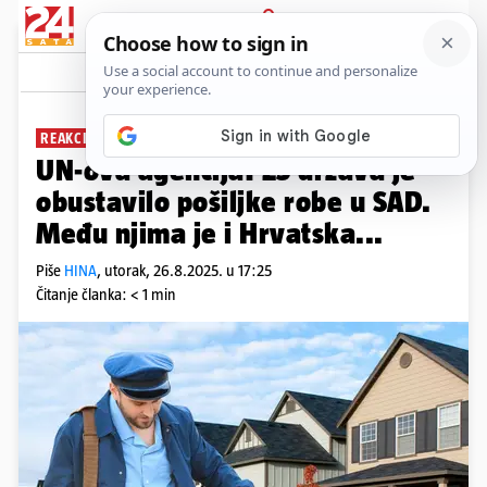
PRIJAVA
News
Komentari
1
REAKCIJA NA TRUMPOVU ODLUKU
UN-ova agencija: 25 država je
obustavilo pošiljke robe u SAD.
Među njima je i Hrvatska...
Piše
HINA
,
utorak, 26.8.2025. u 17:25
Čitanje članka: < 1 min