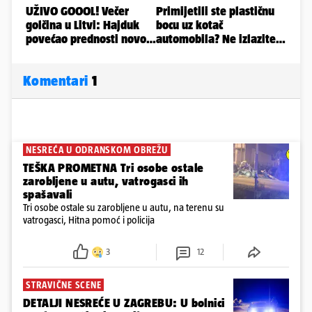
Komentari
1
NESREĆA U ODRANSKOM OBREŽU
TEŠKA PROMETNA Tri osobe ostale
zarobljene u autu, vatrogasci ih
spašavali
Tri osobe ostale su zarobljene u autu, na terenu su
vatrogasci, Hitna pomoć i policija
3
12
STRAVIČNE SCENE
DETALJI NESREĆE U ZAGREBU: U bolnici