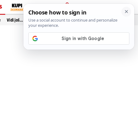
S
PRIJAVA
e
Vidi još…