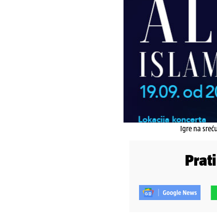
Igre na sreć
Prat