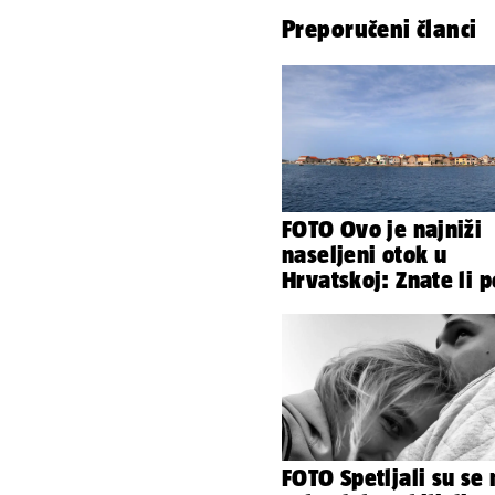
Preporučeni članci
FOTO Ovo je najniži
naseljeni otok u
Hrvatskoj: Znate li p
čemu je još poseban
FOTO Spetljali su se 