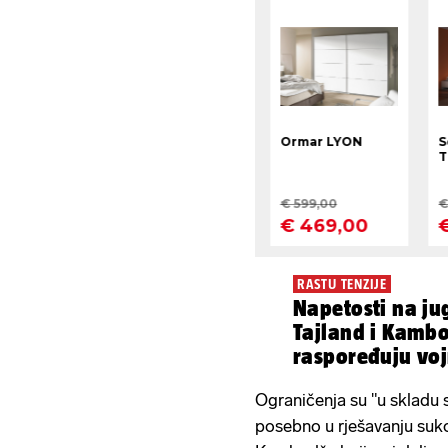
RASTU TENZIJE
Napetosti na ju
Tajland i Kamb
raspoređuju voj
granici...
Ograničenja su "u skladu
posebno u rješavanju suk