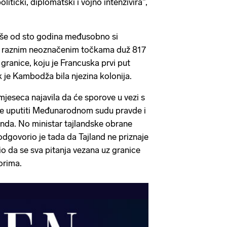
litički, diplomatski i vojno intenzivira",
iše od sto godina međusobno si
a raznim neoznačenim točkama duž 817
ranice, koju je Francuska prvi put
 je Kambodža bila njezina kolonija.
jeseca najavila da će sporove u vezi s
ice uputiti Međunarodnom sudu pravde i
landa. No ministar tajlandske obrane
ovorio je tada da Tajland ne priznaje
io da se sva pitanja vezana uz granice
orima.