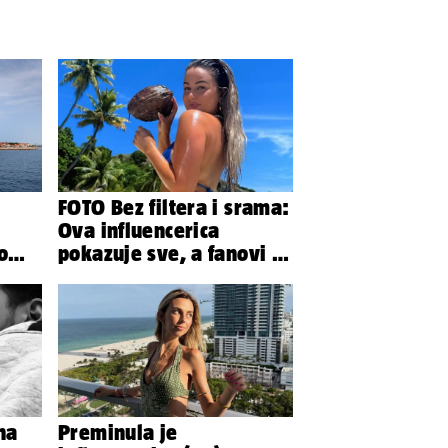
FOTO Bez filtera i srama:
Ova influencerica
o
pokazuje sve, a fanovi je
?
naprosto obožavaju!
na
Preminula je