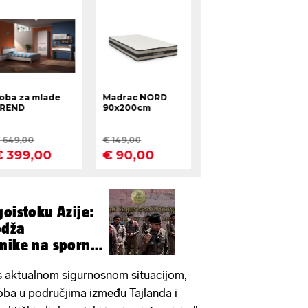
goistoku Azije:
odža
nike na spornoj
 s aktualnom sigurnosnom situacijom,
oba u područjima između Tajlanda i