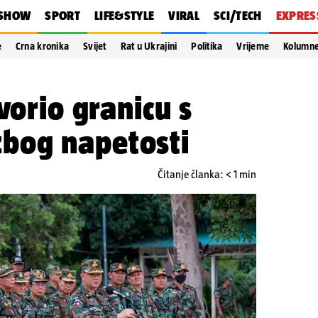
SHOW
SPORT
LIFE&STYLE
VIRAL
SCI/TECH
EXPRES
e
Crna kronika
Svijet
Rat u Ukrajini
Politika
Vrijeme
Kolumn
vorio granicu s
bog napetosti
Čitanje članka: < 1 min