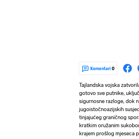
Komentari
0
Tajlandska vojska zatvori
gotovo sve putnike, uključ
sigurnosne razloge, dok n
jugoistočnoazijskih susjed
tinjajućeg graničnog spor
kratkim oružanim sukobo
krajem prošlog mjeseca p