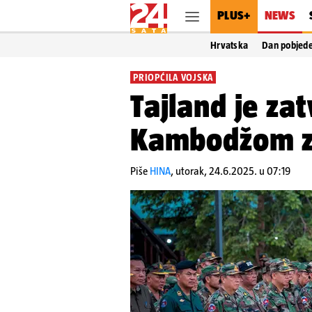
PLUS+
NEWS
Hrvatska
Dan pobjed
PRIOPĆILA VOJSKA
Tajland je zat
Kambodžom z
Piše
HINA
,
utorak, 24.6.2025. u 07:19