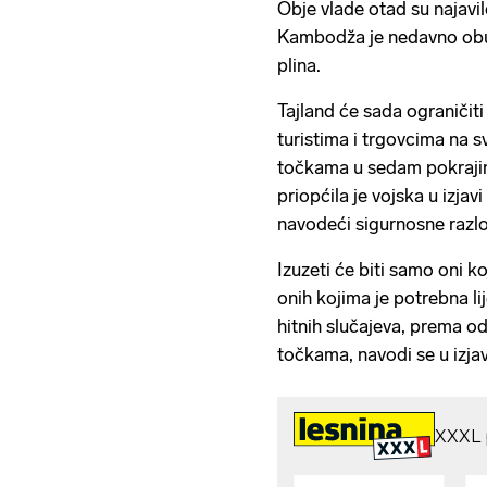
Obje vlade otad su najavi
Kambodža je nedavno obust
plina.
Tajland će sada ograničiti
turistima i trgovcima na 
točkama u sedam pokraji
priopćila je vojska u izjav
navodeći sigurnosne razl
Izuzeti će biti samo oni k
onih kojima je potrebna l
hitnih slučajeva, prema od
točkama, navodi se u izjav