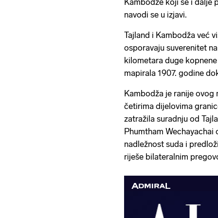
Kambodže koji se i dalje po
navodi se u izjavi.
Tajland i Kambodža već v
osporavaju suverenitet n
kilometara duge kopnene g
mapirala 1907. godine dok
Kambodža je ranije ovog m
četirima dijelovima gran
zatražila suradnju od Taj
Phumtham Wechayachai odg
nadležnost suda i predlož
riješe bilateralnim pregov