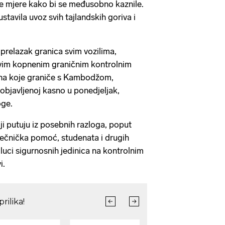
le mjere kako bi se međusobno kaznile.
avila uvoz svih tajlandskih goriva i
 prelazak granica svim vozilima,
svim kopnenim graničnim kontrolnim
na koje graniče s Kambodžom,
i objavljenoj kasno u ponedjeljak,
oge.
oji putuju iz posebnih razloga, poput
iječnička pomoć, studenata i drugih
luci sigurnosnih jedinica na kontrolnim
i.