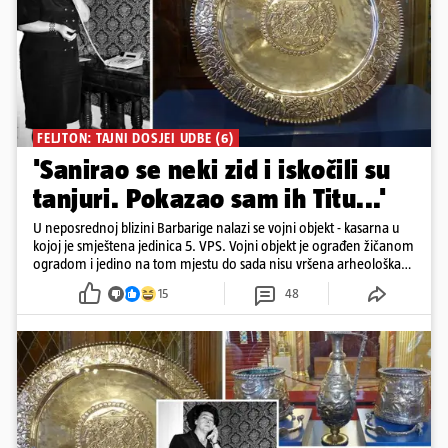
FELJTON: TAJNI DOSJEI UDBE (6)
'Sanirao se neki zid i iskočili su
tanjuri. Pokazao sam ih Titu...'
U neposrednoj blizini Barbarige nalazi se vojni objekt - kasarna u
kojoj je smještena jedinica 5. VPS. Vojni objekt je ograđen žičanom
ogradom i jedino na tom mjestu do sada nisu vršena arheološka
istraživanja
15
48