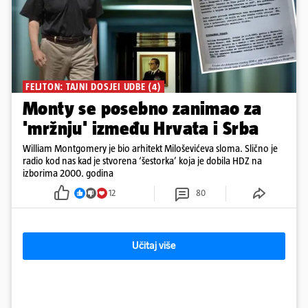
FELJTON: TAJNI DOSJEI UDBE (4)
Monty se posebno zanimao za
'mržnju' između Hrvata i Srba
William Montgomery je bio arhitekt Miloševićeva sloma. Slično je
radio kod nas kad je stvorena ‘šestorka’ koja je dobila HDZ na
izborima 2000. godina
12
80
Učitaj više