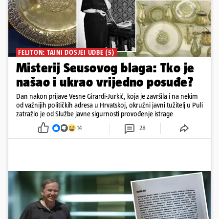
FELJTON: TAJNI DOSJEI UDBE (5)
Misterij Seusovog blaga: Tko je
našao i ukrao vrijedno posuđe?
Dan nakon prijave Vesne Girardi-Jurkić, koja je završila i na nekim
od važnijih političkih adresa u Hrvatskoj, okružni javni tužitelj u Puli
zatražio je od Službe javne sigurnosti provođenje istrage
14
28