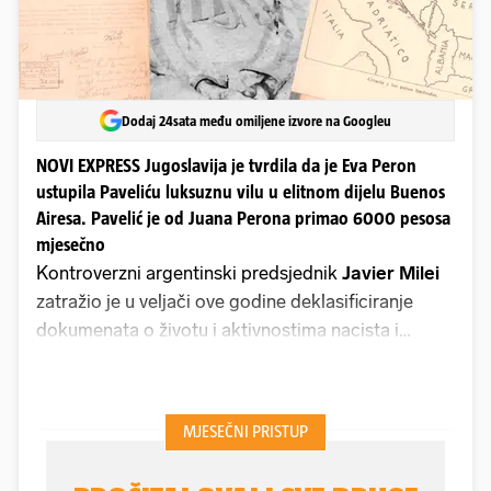
Dodaj 24sata među omiljene izvore na Googleu
NOVI EXPRESS Jugoslavija je tvrdila da je Eva Peron
ustupila Paveliću luksuznu vilu u elitnom dijelu Buenos
Airesa. Pavelić je od Juana Perona primao 6000 pesosa
mjesečno
Kontroverzni argentinski predsjednik
Javier Milei
zatražio je u veljači ove godine deklasificiranje
dokumenata o životu i aktivnostima nacista i
fašista u Argentini nakon sloma njihovih genocidnih
režima diljem Starog kontinenta. Tri mjeseca
kasnije argentinski nacionalni arhiv pustio je u
javnost intrigantne dokumente.