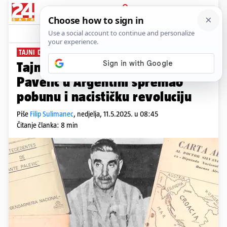
PRIJAVA
News
Komentari
314
TAJNI DOKUMENTI
PLUS+
Tajni dokumenti: Kako je Ante
Pavelić u Argentini spremao
pobunu i nacističku revoluciju
Piše
Filip Sulimanec
,
nedjelja, 11.5.2025. u 08:45
Čitanje članka: 8 min