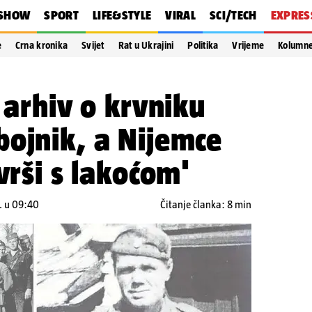
SHOW
SPORT
LIFE&STYLE
VIRAL
SCI/TECH
EXPRES
e
Crna kronika
Svijet
Rat u Ukrajini
Politika
Vrijeme
Kolumn
 arhiv o krvniku
ojnik, a Nijemce
vrši s lakoćom'
. u 09:40
Čitanje članka: 8 min