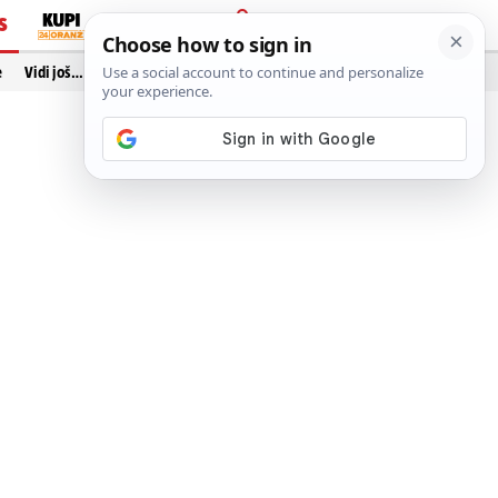
S
PRIJAVA
e
Vidi još…