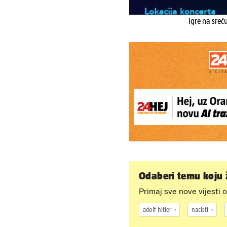
Igre na sreć
Odaberi temu koju ž
Primaj sve nove vijesti o
adolf hitler
nacisti