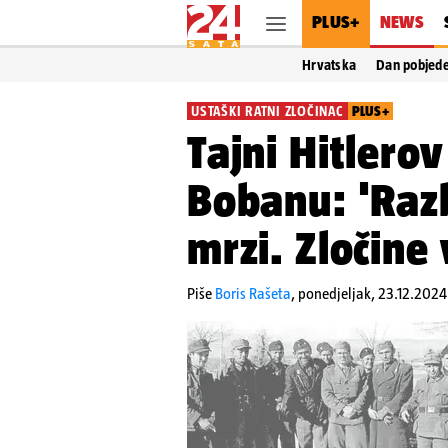
PLUS+
NEWS
Hrvatska
Dan pobjed
USTAŠKI RATNI ZLOČINAC
PLUS+
Tajni Hitlerov
Bobanu: 'Razb
mrzi. Zločine 
Piše
Boris Rašeta
,
ponedjeljak, 23.12.2024