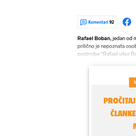
Komentari
92
Rafael Boban,
jedan od m
prilično je nepoznata oso
postrojbe “Rafael vitez B
godine od osnivanja - dva
ime, i to je uglavnom sve
pripitih simpatizera, “Jure