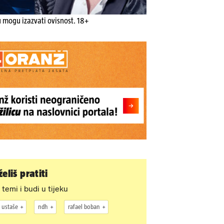
u mogu izazvati ovisnost. 18+
eliš pratiti
 temi i budi u tijeku
ustaše
ndh
rafael boban