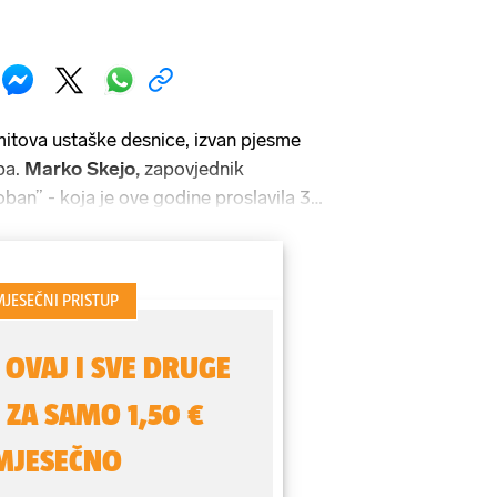
itova ustaške desnice, izvan pjesme
ba.
Marko Skejo,
zapovjednik
oban” - koja je ove godine proslavila 33
put godišnje skrene pažnju na njegovo
. Ostatak godine Boban živi u pjesmi
 zove, Boban viče...”